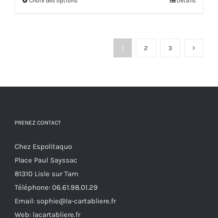
Choix des options
Ce
Détails
produit
a
plusieurs
1
2
3
variations.
Les
options
peuvent
être
PRENEZ CONTACT
choisies
sur
Chez Espolitaquo
la
Place Paul Sayssac
page
81310 Lisle sur Tarn
du
Téléphone:
06.61.98.01.29
produit
Email:
sophie@la-cartabliere.fr
Web: lacartabliere.fr