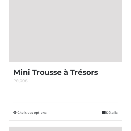
être
choisies
sur
la
page
du
produit
Mini Trousse à Trésors
29,00
€
Choix des options
Ce
Détails
produit
a