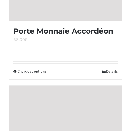
du
produit
Porte Monnaie Accordéon
39,00
€
Choix des options
Ce
Détails
produit
a
plusieurs
variations.
Les
options
peuvent