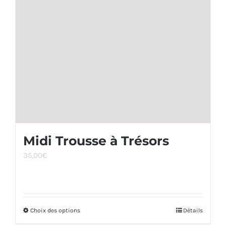
peuvent
être
choisies
sur
la
page
du
produit
Midi Trousse à Trésors
35,00
€
Choix des options
Ce
Détails
produit