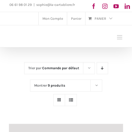
Passer
06 61 98 01 29
|
sophie@la-cartabliere.fr
au
Mon Compte
Panier
PANIER
contenu
Trier par
Commande par défaut
Montrer
9 produits