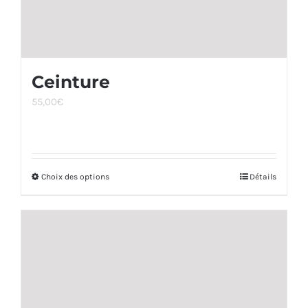
du
produit
Ceinture
55,00
€
Choix des options
Ce
Détails
produit
a
plusieurs
variations.
Les
options