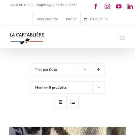
Passer
06 61 98 01 29
|
sophie@la-cartabliere.fr
au
Mon Compte
Panier
PANIER
contenu
Trier par
Date
Montrer
9 produits