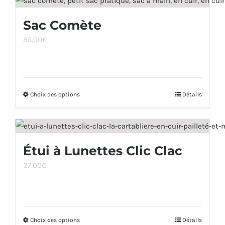
plusieurs
page
Sac Comète
variations.
du
85,00
€
Les
produit
options
peuvent
être
Choix des options
Ce
Détails
choisies
produit
sur
a
la
plusieurs
page
Étui à Lunettes Clic Clac
variations.
du
37,00
€
Les
produit
options
peuvent
être
Choix des options
Ce
Détails
choisies