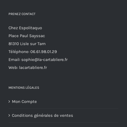
être
PRENEZ CONTACT
choisies
sur
Chez Espolitaquo
la
Place Paul Sayssac
page
81310 Lisle sur Tarn
du
Téléphone:
06.61.98.01.29
produit
Email:
sophie@la-cartabliere.fr
Web: lacartabliere.fr
MENTIONS LÉGALES
Mon Compte
Conditions générales de ventes