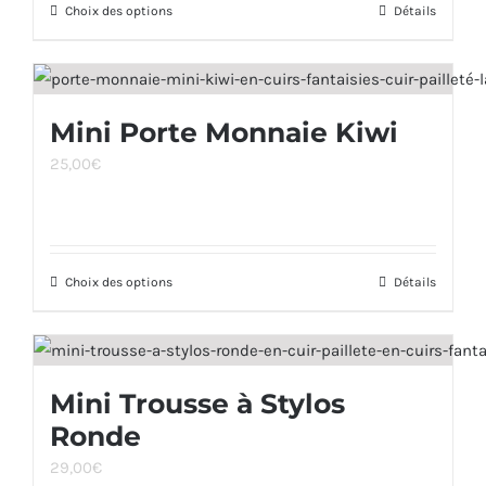
Choix des options
Ce
Détails
choisies
produit
sur
a
la
plusieurs
page
Mini Porte Monnaie Kiwi
variations.
du
25,00
€
Les
produit
options
peuvent
être
Choix des options
Ce
Détails
choisies
produit
sur
a
la
plusieurs
page
Mini Trousse à Stylos
variations.
du
Ronde
Les
produit
options
29,00
€