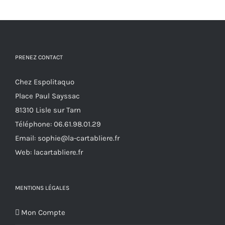
Les
produit
options
peuvent
être
choisies
PRENEZ CONTACT
sur
Chez Espolitaquo
la
Place Paul Sayssac
page
81310 Lisle sur Tarn
du
Téléphone:
06.61.98.01.29
produit
Email:
sophie@la-cartabliere.fr
Web: lacartabliere.fr
MENTIONS LÉGALES
Mon Compte