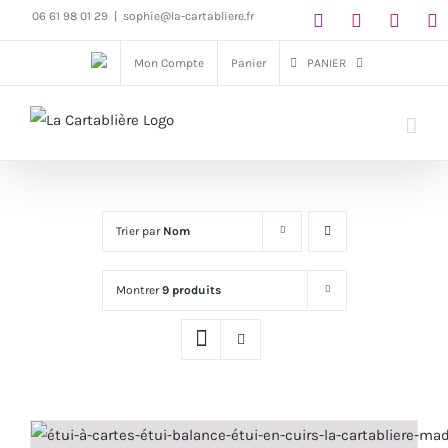
Passer
06 61 98 01 29
|
sophie@la-cartabliere.fr
au
Mon Compte
Panier
PANIER
contenu
Trier par
Nom
Montrer
9 produits