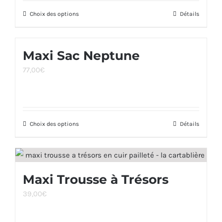
être
Choix des options
Ce
Détails
choisies
produit
sur
a
la
Maxi Sac Neptune
plusieurs
page
77,00
€
variations.
du
Les
produit
options
peuvent
Choix des options
Ce
Détails
être
produit
choisies
a
sur
plusieurs
la
Maxi Trousse à Trésors
variations.
page
39,00
€
Les
du
options
produit