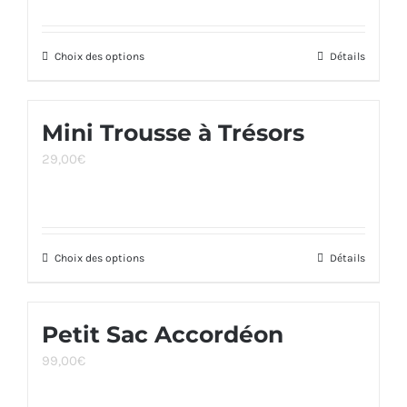
peuvent
être
Choix des options
Ce
Détails
choisies
produit
sur
a
la
Mini Trousse à Trésors
plusieurs
page
29,00
€
variations.
du
Les
produit
options
peuvent
Choix des options
Ce
Détails
être
produit
choisies
a
sur
Petit Sac Accordéon
plusieurs
la
99,00
€
variations.
page
Les
du