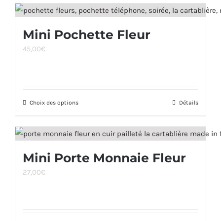
a
la
plusieurs
page
Mini Pochette Fleur
variations.
du
45,00
€
Les
produit
options
peuvent
être
Choix des options
Ce
Détails
choisies
produit
sur
a
la
plusieurs
page
Mini Porte Monnaie Fleur
variations.
du
27,00
€
Les
produit
options
peuvent
être