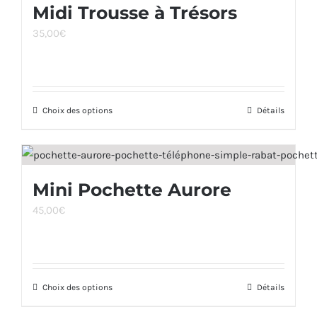
Midi Trousse à Trésors
variations.
du
35,00
€
Les
produit
options
peuvent
être
Choix des options
Ce
Détails
choisies
produit
sur
a
la
plusieurs
page
Mini Pochette Aurore
variations.
du
45,00
€
Les
produit
options
peuvent
être
Choix des options
Ce
Détails
choisies
produit
sur