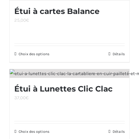
Étui à cartes Balance
25,00
€
Choix des options
Ce
Détails
produit
a
plusieurs
Étui à Lunettes Clic Clac
variations.
37,00
€
Les
options
peuvent
être
Choix des options
Ce
Détails
choisies