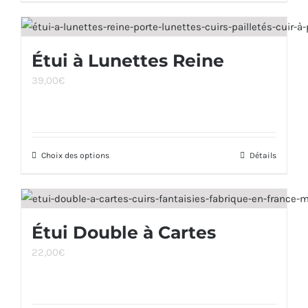
produit
sur
a
la
plusieurs
page
Étui à Lunettes Reine
variations.
du
39,00
€
Les
produit
options
peuvent
être
Choix des options
Ce
Détails
choisies
produit
sur
a
la
plusieurs
page
Étui Double à Cartes
variations.
du
22,00
€
Les
produit
options
peuvent