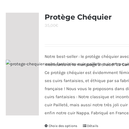
plusieurs
variations.
Protège Chéquier
Les
35,00
€
options
peuvent
être
choisies
Notre best-seller : le protège chéquier ave
sur
intérieures et le marquage à chaud "La Cart
la
Ce protège chéquier est évidemment fémi
page
ses cuirs fantaisies, et éthique par sa fabr
du
française ! Nous vous le proposons dans di
produit
cuirs fantaisies : Notre classique et incon
cuir Pailleté, mais aussi notre très joli cuir
enfin notre cuir Nappa. Fabriqué en France
Choix des options
Ce
Détails