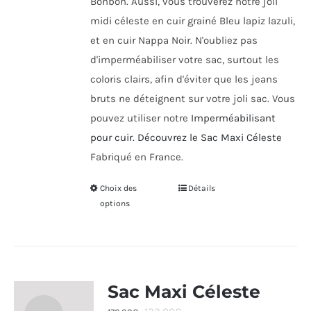
Bonbon. Aussi, vous trouverez notre joli
midi céleste en cuir grainé Bleu lapiz lazuli,
et en cuir Nappa Noir. N'oubliez pas
d'imperméabiliser votre sac, surtout les
coloris clairs, afin d'éviter que les jeans
bruts ne déteignent sur votre joli sac. Vous
pouvez utiliser notre
Imperméabilisant
pour cuir.
Découvrez le Sac Maxi Céleste
Fabriqué en France.
Choix des
Ce
Détails
options
produit
a
plusieurs
variations.
Les
Sac Maxi Céleste
options