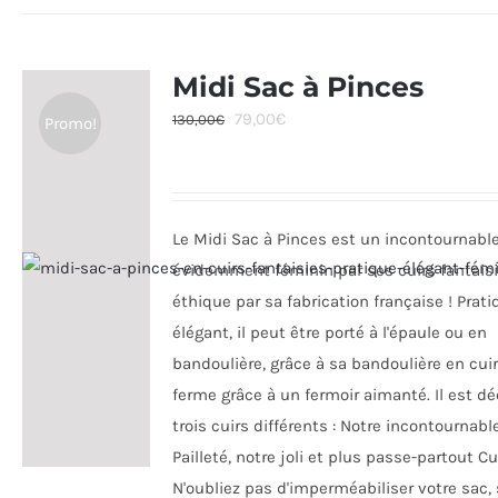
a
plusieurs
variations.
Midi Sac à Pinces
Les
Le
Le
79,00
€
130,00
€
Promo!
options
prix
prix
peuvent
initial
actuel
être
était :
est :
choisies
Le Midi Sac à Pinces est un incontournable
130,00€.
79,00€.
sur
évidemment féminin par ses cuirs fantaisi
la
éthique par sa fabrication française ! Prati
page
élégant, il peut être porté à l'épaule ou en
du
bandoulière, grâce à sa bandoulière en cuir.
produit
ferme grâce à un fermoir aimanté. Il est d
trois cuirs différents : Notre incontournabl
Pailleté, notre joli et plus passe-partout Cu
N'oubliez pas d'imperméabiliser votre sac,