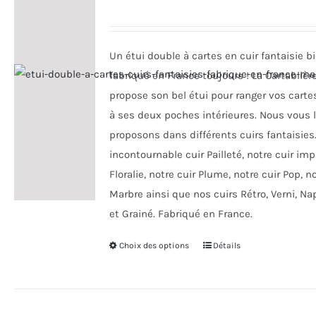
peuvent
être
choisies
Un étui double à cartes en cuir fantaisie bi
sur
fabriqué en France toujours ! La Cartablièr
la
propose son bel étui pour ranger vos carte
page
à ses deux poches intérieures. Nous vous 
du
proposons dans différents cuirs fantaisies
produit
incontournable cuir Pailleté, notre cuir im
Floralie, notre cuir Plume, notre cuir Pop, n
Marbre ainsi que nos cuirs Rétro, Verni, Na
et Grainé. Fabriqué en France.
Choix des options
Ce
Détails
produit
a
plusieurs