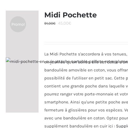
plusieurs
variations.
Midi Pochette
Les
Le
Le
45,00
€
91,00
€
Promo!
options
prix
prix
peuvent
initial
actuel
être
était :
est :
choisies
La Midi Pochette s'accordera à vos tenues,
91,00€.
45,00€.
sur
en journée qu'en soirée. Elle est dotée d'u
la
bandoulière amovible en coton, vous offran
page
possibilité de l'utiliser en petit sac. Cette
du
contient une grande poche dans laquelle 
produit
pourrez ranger votre porte-monnaie et votr
smartphone. Ainsi qu'une petite poche av
fermeture à glissières pour vos espèces. 
avec une bandoulière en coton. Optez pou
supplément bandoulière en cuir ici :
Supp