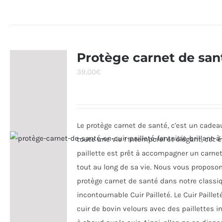
produit
a
plusieurs
variations.
Protège carnet de san
Les
39,00
€
options
peuvent
être
choisies
Le protège carnet de santé, c'est un cadea
sur
toute une vie ! Intemporel et élégant, cet é
la
paillette est prêt à accompagner un carne
page
tout au long de sa vie. Nous vous proposon
du
protège carnet de santé dans notre classi
produit
incontournable Cuir Pailleté. Le Cuir Paillet
cuir de bovin velours avec des paillettes i