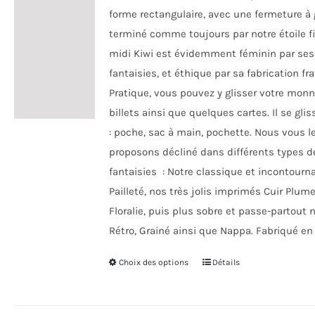
la
forme rectangulaire, avec une fermeture à g
page
terminé comme toujours par notre étoile fi
du
midi Kiwi est évidemment féminin par ses
produit
fantaisies, et éthique par sa fabrication fra
Pratique, vous pouvez y glisser votre monn
billets ainsi que quelques cartes. Il se gli
: poche, sac à main, pochette. Nous vous l
proposons décliné dans différents types d
fantaisies : Notre classique et incontourna
Pailleté, nos très jolis imprimés Cuir Plume
Floralie, puis plus sobre et passe-partout 
Rétro, Grainé ainsi que Nappa. Fabriqué en
Choix des options
Ce
Détails
produit
a