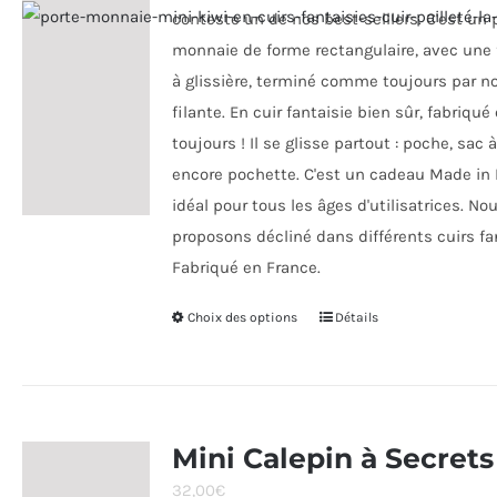
sur
conteste un de nos best-selllers. C'est un 
la
monnaie de forme rectangulaire, avec une
page
à glissière, terminé comme toujours par no
du
filante. En cuir fantaisie bien sûr, fabriqué
produit
toujours ! Il se glisse partout : poche, sac
encore pochette. C'est un cadeau Made in
idéal pour tous les âges d'utilisatrices. No
proposons décliné dans différents cuirs fa
Fabriqué en France.
Choix des options
Ce
Détails
produit
a
plusieurs
variations.
Mini Calepin à Secrets
Les
32,00
€