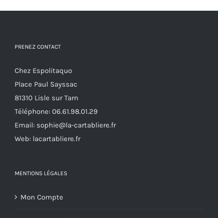
variations.
Les
options
PRENEZ CONTACT
peuvent
être
Chez Espolitaquo
choisies
Place Paul Sayssac
sur
81310 Lisle sur Tarn
la
Téléphone:
06.61.98.01.29
page
Email:
sophie@la-cartabliere.fr
du
Web: lacartabliere.fr
produit
MENTIONS LÉGALES
Mon Compte