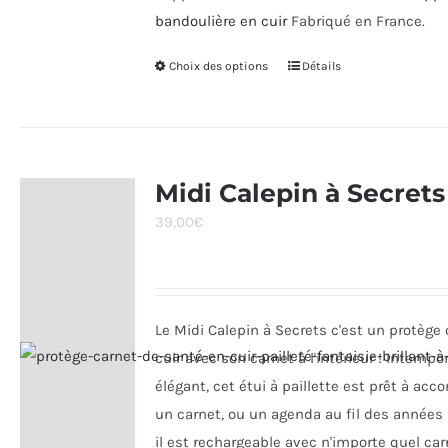
bandoulière en cuir
Fabriqué en France.
Choix des options
Ce
Détails
produit
a
plusieurs
variations.
Midi Calepin à Secrets
Les
39,00
€
options
peuvent
être
choisies
Le Midi Calepin à Secrets c'est un protège
sur
cuir avec son carnet à l'intérieur ! Intempor
la
élégant, cet étui à paillette est prêt à ac
page
un carnet, ou un agenda au fil des années !
du
il est rechargeable avec n'importe quel car