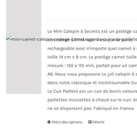
options
peuvent
être
choisies
Le Mini Calepin à Secrets est un protège c
sur
son carnet à l'intérieur. Il est par la suite,
la
rechargeable avec n'importe quel carnet à 
page
taille 14 cm x 9 cm. Le protège carnet taille
du
mesure : 150 x 110 mm, parfait pour un carn
produit
A6. Nous vous proposons ce joli calepin à 
dans notre classique et incontournable Cuir
Le Cuir Pailleté est un cuir de bovin velou
paillettes incrustées à chaud sur le cuir. Ai
ne se dispersent pas. Fabriqué en France.
Choix des options
Ce
Détails
produit