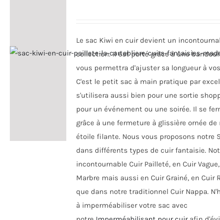
peuvent
être
choisies
Le sac Kiwi en cuir devient un incontourna
sur
collection. Il est porté grâce à une bandoul
la
vous permettra d'ajuster sa longueur à vos
page
C'est le petit sac à main pratique par excell
du
s'utilisera aussi bien pour une sortie shop
produit
pour un événement ou une soirée. Il se fe
grâce à une fermeture à glissière ornée de 
étoile filante. Nous vous proposons notre 
dans différents types de cuir fantaisie. Not
incontournable Cuir Pailleté, en Cuir Vague,
Marbre mais aussi en Cuir Grainé, en Cuir R
que dans notre traditionnel Cuir Nappa. N'
à imperméabiliser votre sac avec
notre
Imperméabilisant pour cuir
afin d'év