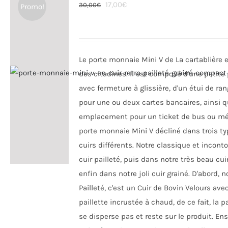
Le
Le
17,00
€
30,00
€
Promo!
options
prix
prix
peuvent
initial
actuel
être
était :
est :
choisies
Le porte monnaie Mini V de La cartablière es
30,00€.
17,00€.
sur
des citadines. Il est composé d'une petite
la
avec fermeture à glissière, d'un étui de r
page
pour une ou deux cartes bancaires, ainsi q
du
emplacement pour un ticket de bus ou métr
produit
porte monnaie Mini V décliné dans trois t
cuirs différents. Notre classique et incont
cuir pailleté, puis dans notre très beau cuir
enfin dans notre joli cuir grainé. D'abord, n
Pailleté, c'est un Cuir de Bovin Velours ave
paillette incrustée à chaud, de ce fait, la p
se disperse pas et reste sur le produit. Ens