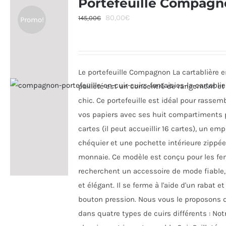
Portefeuille Compagn
Les
Le
Le
80,00
€
145,00
€
Promo!
options
prix
prix
peuvent
initial
actuel
être
était :
est :
choisies
Le portefeuille Compagnon La cartablière e
145,00€.
80,00€.
sur
pailleté est un concentré de rangement et 
la
chic. Ce portefeuille est idéal pour rassem
page
vos papiers avec ses huit compartiments 
du
cartes (il peut accueillir 16 cartes), un e
produit
chéquier et une pochette intérieure zippée
monnaie. Ce modèle est conçu pour les f
recherchent un accessoire de mode fiable,
et élégant. Il se ferme à l'aide d'un rabat et
bouton pression. Nous vous le proposons 
dans quatre types de cuirs différents : Not