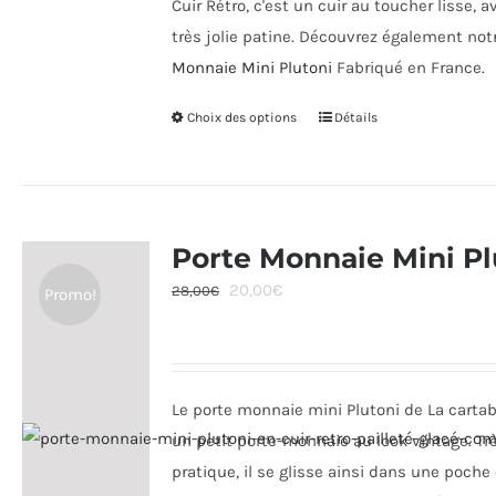
Cuir Rétro, c'est un cuir au toucher lisse, 
très jolie patine. Découvrez également no
Monnaie Mini Plutoni
Fabriqué en France.
Choix des options
Ce
Détails
produit
a
plusieurs
variations.
Porte Monnaie Mini Pl
Les
Le
Le
20,00
€
28,00
€
Promo!
options
prix
prix
peuvent
initial
actuel
être
était :
est :
choisies
Le porte monnaie mini Plutoni de La cartab
28,00€.
20,00€.
sur
un petit porte-monnaie au look vintage. Tr
la
pratique, il se glisse ainsi dans une poche
page