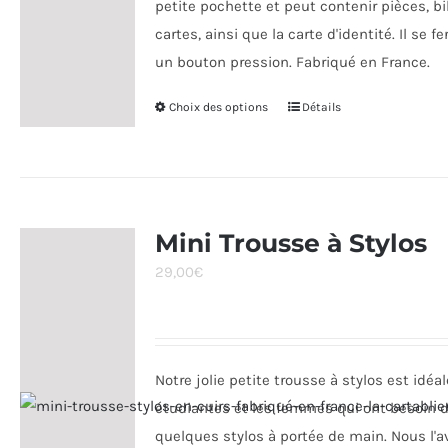
petite pochette et peut contenir pièces, bil
du
cartes, ainsi que la carte d'identité. Il se 
produit
un bouton pression. Fabriqué en France.
Choix des options
Ce
Détails
produit
a
plusieurs
variations.
Mini Trousse à Stylos
Les
29,00
€
options
peuvent
être
choisies
Notre jolie petite trousse à stylos est idéal
sur
étudiantes et les femmes qui ont besoin d
la
quelques stylos à portée de main. Nous l'
page