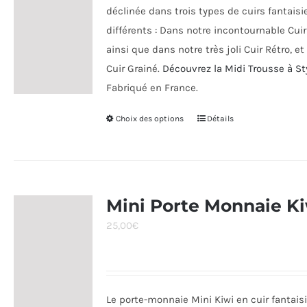
déclinée dans trois types de cuirs fantaisi
du
différents : Dans notre incontournable Cuir 
produit
ainsi que dans notre très joli Cuir Rétro, et
Cuir Grainé.
Découvrez la Midi Trousse à St
Fabriqué en France.
Choix des options
Ce
Détails
produit
a
plusieurs
variations.
Mini Porte Monnaie K
Les
25,00
€
options
peuvent
être
choisies
Le porte-monnaie Mini Kiwi en cuir fantais