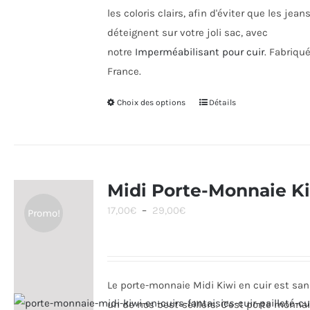
les coloris clairs, afin d'éviter que les jean
déteignent sur votre joli sac, avec
notre
Imperméabilisant pour cuir
. Fabriqu
France.
Choix des options
Ce
Détails
produit
a
plusieurs
variations.
Midi Porte-Monnaie K
Les
Plage
17,00
€
–
29,00
€
Promo!
options
de
peuvent
prix :
être
17,00€
choisies
Le porte-monnaie Midi Kiwi en cuir est sa
à
sur
un de nos best-selllers. C'est porte monna
29,00€