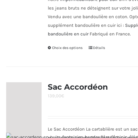
les jeans bruts ne déteignent sur votre joli
Vendu avec une bandoulière en coton. Opt
supplément bandoulière en cuir ici :
Supp
bandoulière en cuir
Fabriqué en France.
Choix des options
Ce
Détails
produit
a
plusieurs
variations.
Sac Accordéon
Les
139,00
€
options
peuvent
être
choisies
Le Sac Accordéon La cartablière est un sac
sur
résolument vintage dont l'esthétique ne v