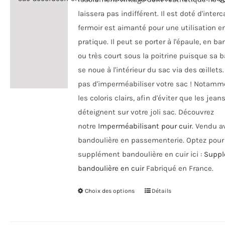
la
laissera pas indifférent. Il est doté d'interc
page
fermoir est aimanté pour une utilisation e
du
pratique. Il peut se porter à l'épaule, en ba
produit
ou très court sous la poitrine puisque sa 
se noue à l'intérieur du sac via des œillets.
pas d'imperméabiliser votre sac ! Notamm
les coloris clairs, afin d'éviter que les jean
déteignent sur votre joli sac. Découvrez
notre
Imperméabilisant pour cuir
. Vendu a
bandoulière en passementerie. Optez pour
supplément bandoulière en cuir ici :
Supp
bandoulière en cuir
Fabriqué en France.
Choix des options
Ce
Détails
produit
a