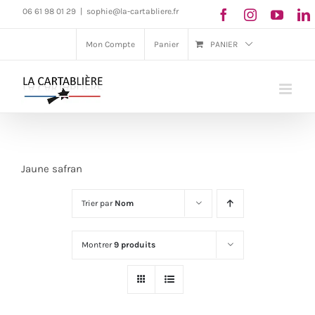
Passer
06 61 98 01 29
|
sophie@la-cartabliere.fr
au
Mon Compte
Panier
PANIER
contenu
Jaune safran
Trier par
Nom
Montrer
9 produits