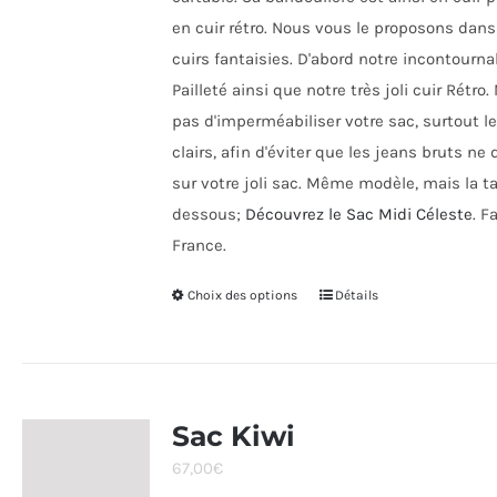
en cuir rétro. Nous vous le proposons dans
cuirs fantaisies. D'abord notre incontourna
Pailleté ainsi que notre très joli cuir Rétro.
pas d'imperméabiliser votre sac, surtout le
clairs, afin d'éviter que les jeans bruts ne
sur votre joli sac. Même modèle, mais la ta
dessous;
Découvrez le Sac Midi Céleste
. F
France.
Choix des options
Ce
Détails
produit
a
plusieurs
variations.
Sac Kiwi
Les
67,00
€
options