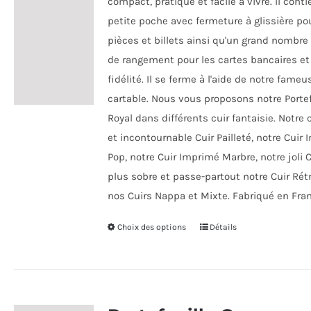
compact, pratique et facile à vivre. Il cont
page
petite poche avec fermeture à glissière pou
du
pièces et billets ainsi qu'un grand nombre
produit
de rangement pour les cartes bancaires et
fidélité. Il se ferme à l'aide de notre fame
cartable. Nous vous proposons notre Portef
Royal dans différents cuir fantaisie. Notre
et incontournable Cuir Pailleté, notre Cuir
Pop, notre Cuir Imprimé Marbre, notre joli 
plus sobre et passe-partout notre Cuir Rétr
nos Cuirs Nappa et Mixte. Fabriqué en Fra
Choix des options
Ce
Détails
produit
a
plusieurs
variations.