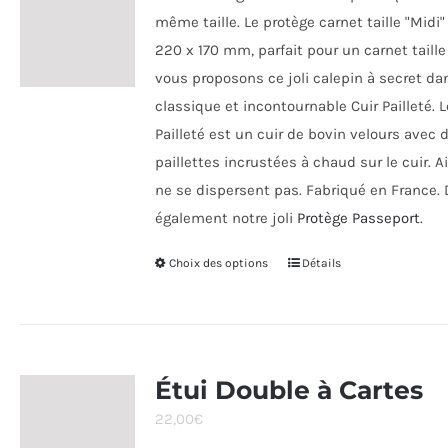
produit
même taille. Le protège carnet taille "Midi
220 x 170 mm, parfait pour un carnet taille
vous proposons ce joli calepin à secret da
classique et incontournable Cuir Pailleté. L
Pailleté est un cuir de bovin velours avec 
paillettes incrustées à chaud sur le cuir. Ai
ne se dispersent pas. Fabriqué en France.
également notre joli
Protège Passeport
.
Choix des options
Ce
Détails
produit
a
plusieurs
variations.
Étui Double à Cartes
Les
22,00
€
options