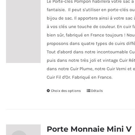
Le Porte-clés Pompon habillera votre sac 
sur
fantaisie. Il peut s'utiliser en porte-clés o
la
bijou de sac. Il apportera ainsi à votre sac
page
à vos clés une touche de couleur. En cuir f
du
bien sûr, fabriqué en France toujours ! Nou
produit
proposons dans quatre types de cuirs diffé
Tout d'abord dans notre incontournable Cuir
puis dans notre très joli et vintage Cuir Ré
dans notre Cuir Plume, notre Cuir Verni et 
Cuir Fil d'Or. Fabriqué en France.
Choix des options
Ce
Détails
produit
a
plusieurs
variations.
Porte Monnaie Mini V
Les