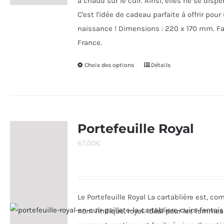
à chaud sur le cuir. Ainsi, elles ne se dispe
C'est l'idée de cadeau parfaite à offrir pour
naissance ! Dimensions : 220 x 170 mm. F
France.
Choix des options
Ce
Détails
produit
a
plusieurs
variations.
Portefeuille Royal
Les
67,00
€
options
peuvent
être
choisies
Le Portefeuille Royal La cartablière est, c
sur
nom l'indique, royal. Idéal pour les femmes 
la