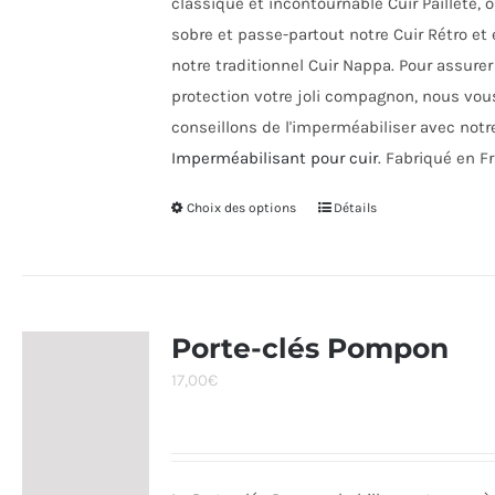
classique et incontournable Cuir Pailleté, 
sobre et passe-partout notre Cuir Rétro et 
notre traditionnel Cuir Nappa. Pour assurer
protection votre joli compagnon, nous vou
conseillons de l'imperméabiliser avec notr
Imperméabilisant pour cuir
. Fabriqué en F
Choix des options
Ce
Détails
produit
a
plusieurs
variations.
Porte-clés Pompon
Les
17,00
€
options
peuvent
être
choisies