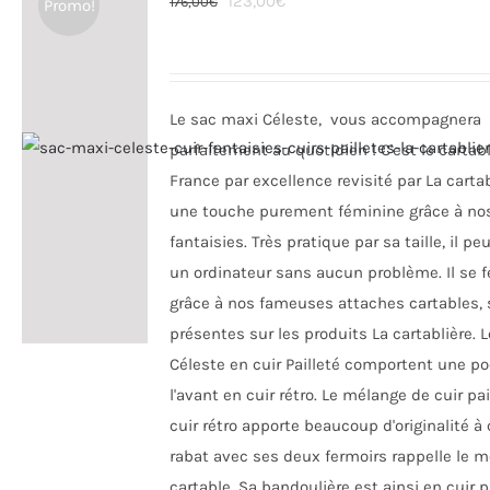
Le
Le
123,00
€
176,00
€
Promo!
peuvent
prix
prix
être
initial
actuel
choisies
était :
est :
sur
Le sac maxi Céleste, vous accompagnera
176,00€.
123,00€.
la
parfaitement au quotidien ! C'est le cartab
page
France par excellence revisité par La cartab
du
une touche purement féminine grâce à nos
produit
fantaisies. Très pratique par sa taille, il pe
un ordinateur sans aucun problème. Il se 
grâce à nos fameuses attaches cartables,
présentes sur les produits La cartablière. 
Céleste en cuir Pailleté comportent une p
l'avant en cuir rétro. Le mélange de cuir pai
cuir rétro apporte beaucoup d'originalité à 
rabat avec ses deux fermoirs rappelle le 
cartable. Sa bandoulière est ainsi en cuir p