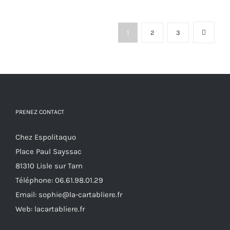
a
la
plusieurs
page
1
2
3
variations.
du
Les
produit
options
peuvent
être
choisies
PRENEZ CONTACT
sur
Chez Espolitaquo
la
Place Paul Sayssac
page
81310 Lisle sur Tarn
du
Téléphone:
06.61.98.01.29
produit
Email:
sophie@la-cartabliere.fr
Web: lacartabliere.fr