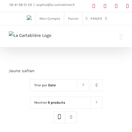
Passer
06 61 98 01 29
|
sophie@la-cartabliere.fr
au
Mon Compte
Panier
PANIER
contenu
Jaune safran
Trier par
Date
Montrer
9 produits