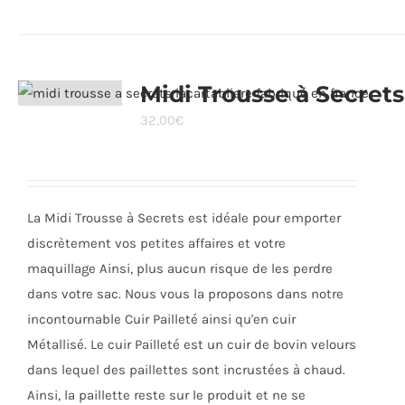
produit
a
plusieurs
variations.
Midi Trousse à Secrets
Les
32,00
€
options
peuvent
être
choisies
La Midi Trousse à Secrets est idéale pour emporter
sur
discrètement vos petites affaires et votre
la
maquillage Ainsi, plus aucun risque de les perdre
page
dans votre sac. Nous vous la proposons dans notre
du
incontournable Cuir Pailleté ainsi qu'en cuir
produit
Métallisé. Le cuir Pailleté est un cuir de bovin velours
dans lequel des paillettes sont incrustées à chaud.
Ainsi, la paillette reste sur le produit et ne se