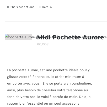
Choix des options
Ce
Détails
produit
a
plusieurs
variations.
Midi Pochette Aurore
Les
60,00
€
options
peuvent
être
choisies
La pochette Aurore, est une pochette idéale pour y
sur
glisser votre téléphone, ou le strict minimum à
la
emporter avec vous ! Elle se portera en bandoulière,
page
ainsi, plus besoin de chercher votre téléphone au
du
fond de votre sac, le voici à portée de main. De quoi
produit
rassembler l'essentiel en un seul accessoire