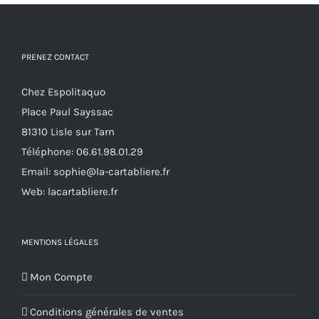
peuvent
être
choisies
PRENEZ CONTACT
sur
la
Chez Espolitaquo
page
Place Paul Sayssac
du
81310 Lisle sur Tarn
produit
Téléphone:
06.61.98.01.29
Email:
sophie@la-cartabliere.fr
Web: lacartabliere.fr
MENTIONS LÉGALES
Mon Compte
Conditions générales de ventes