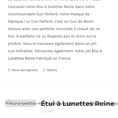
du
trouverez notre étui à lunettes Reine dans notre
produit
incontournable Cuir Pailleté, notre marque de
fabrique ! Le Cuir Pailleté, c’est un Cuir de Bovin
Velours avec une paillette incrustée à chaud, de ce
fait, la paillette ne se disperse pas et reste sur le
produit. Vous le trouverez également dans un joli
cuir métallisé. Découvrez également notre joli
Étui à
Lunettes Reine
Fabriqué en France.
Choix des options
Ce
Détails
produit
a
plusieurs
variations.
Étui à Lunettes Reine
Les
39,00
€
options