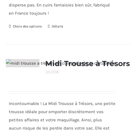
disperse pas. En cuirs fantaisies bien sûr, fabriqué
en France toujours !
Choix des options
Ce
Détails
produit
a
plusieurs
variations.
Midi Trousse à Trésors
Les
35,00
€
options
peuvent
être
choisies
Incontournable ! La Midi Trousse à Trésors, une petite
sur
trousse idéale pour emporter discrètement vos
la
petites affaires et votre maquillage. Ainsi, plus
page
aucun risque de les perdre dans votre sac. Elle est