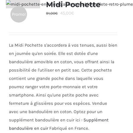
variations.
Midi Pochette
Les
Le
Le
45,00
€
91,00
€
Promo!
options
prix
prix
peuvent
initial
actuel
être
était :
est :
choisies
La Midi Pochette s'accordera à vos tenues, aussi bien
91,00€.
45,00€.
sur
en journée qu'en soirée. Elle est dotée d'une
la
bandoulière amovible en coton, vous offrant ainsi la
page
possibilité de l'utiliser en petit sac. Cette pochette
du
contient une grande poche dans laquelle vous
produit
pourrez ranger votre porte-monnaie et votre
smartphone. Ainsi qu'une petite poche avec
fermeture à glissières pour vos espèces. Vendue
avec une bandoulière en coton. Optez pour un
supplément bandoulière en cuir ici :
Supplément
bandoulière en cuir
Fabriqué en France.