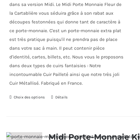
sur
dans sa version Midi. Le Midi Porte Monnaie Fleur de
la
la Cartablière vous séduira grâce à son rabat aux
page
découpes festonnées qui donne tant de caractère à
du
ce porte-monnaie. C'est un porte-monnaie extra plat
produit
est très pratique puisqu'il ne prendra pas de place
dans votre sac à main. Il peut contenir pièce
d'identité, cartes, billets, etc. Nous vous le proposons
dans deux types de cuirs fantaisies : Notre
incontournable Cuir Pailleté ainsi que notre très joli
Cuir Métallisé. Fabriqué en France.
Choix des options
Ce
Détails
produit
a
plusieurs
variations.
Midi Porte-Monnaie K