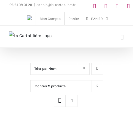
Passer
06 61 98 01 29
|
sophie@la-cartabliere.fr
au
Mon Compte
Panier
PANIER
contenu
Trier par
Nom
Montrer
9 produits