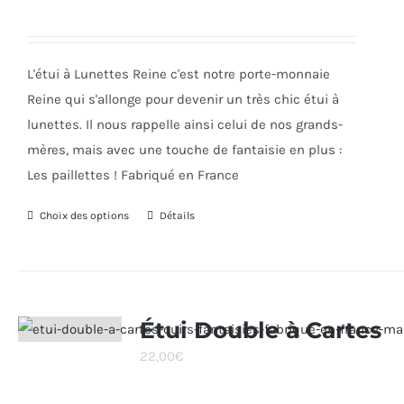
peuvent
être
choisies
L'étui à Lunettes Reine c'est notre porte-monnaie
sur
Reine qui s'allonge pour devenir un très chic étui à
la
lunettes. Il nous rappelle ainsi celui de nos grands-
page
mères, mais avec une touche de fantaisie en plus :
du
Les paillettes ! Fabriqué en France
produit
Choix des options
Ce
Détails
produit
a
plusieurs
variations.
Étui Double à Cartes
Les
22,00
€
options
peuvent