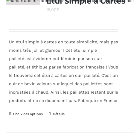
Étui Simple à Cartes
Les
15,00
€
options
peuvent
être
choisies
Un étui simple à cartes en toute simplicité, mais pas
sur
moins très joli et glamour ! Cet étui simple
la
pailleté est évidemment féminin par son cuir
page
pailleté, et éthique par sa fabrication française ! Vous
du
le trouverez cet étui à cartes en cuir pailleté. C'est un
produit
cuir de bovin velours sur lequel des paillettes sont
incrustées à chaud. Ainsi, les paillettes restent sur le
produits et ne se dispersent pas. Fabriqué en France
Choix des options
Ce
Détails
produit
a