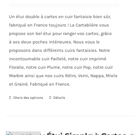
être
choisies
Un étui double à cartes en cuir fantaisie bien sûr,
sur
fabriqué en France toujours ! La Cartablière vous
la
propose son bel étui pour ranger vos cartes, grâce
page
à ses deux poches intérieures. Nous vous le
du
proposons dans différents cuirs fantaisies. Notre
produit
incontournable cuir Pailleté, notre cuir imprimé
Floralie, notre cuir Plume, notre cuir Pop, notre cuir
Marbre ainsi que nos cuirs Rétro, Verni, Nappa, Mixte
et Grainé. Fabriqué en France.
Choix des options
Ce
Détails
produit
a
plusieurs
variations.