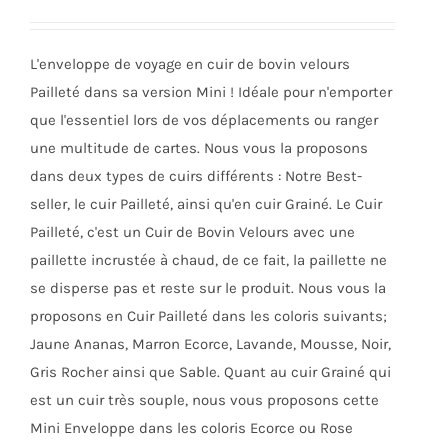
prix :
être
14,00€
choisies
L'enveloppe de voyage en cuir de bovin velours
à
sur
Pailleté dans sa version Mini ! Idéale pour n'emporter
16,00€
la
que l'essentiel lors de vos déplacements ou ranger
page
une multitude de cartes. Nous vous la proposons
du
dans deux types de cuirs différents : Notre Best-
produit
seller, le cuir Pailleté, ainsi qu'en cuir Grainé. Le Cuir
Pailleté, c'est un Cuir de Bovin Velours avec une
paillette incrustée à chaud, de ce fait, la paillette ne
se disperse pas et reste sur le produit. Nous vous la
proposons en Cuir Pailleté dans les coloris suivants;
Jaune Ananas, Marron Ecorce, Lavande, Mousse, Noir,
Gris Rocher ainsi que Sable. Quant au cuir Grainé qui
est un cuir très souple, nous vous proposons cette
Mini Enveloppe dans les coloris Ecorce ou Rose