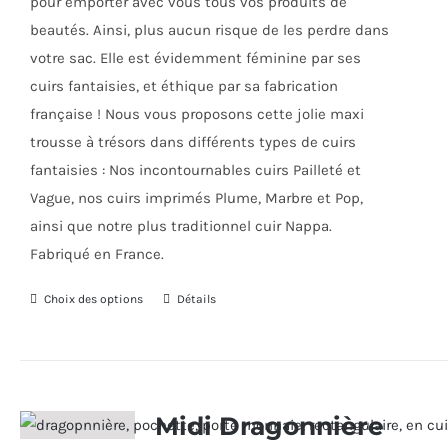
pour emporter avec vous tous vos produits de
du
beautés. Ainsi, plus aucun risque de les perdre dans
produit
votre sac. Elle est évidemment féminine par ses
cuirs fantaisies, et éthique par sa fabrication
française ! Nous vous proposons cette jolie maxi
trousse à trésors dans différents types de cuirs
fantaisies : Nos incontournables cuirs Pailleté et
Vague, nos cuirs imprimés Plume, Marbre et Pop,
ainsi que notre plus traditionnel cuir Nappa.
Fabriqué en France.
Choix des options
Ce
Détails
produit
a
plusieurs
variations.
Midi Dragonnière
Les