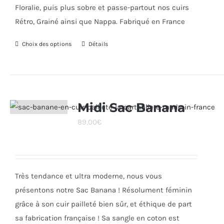
Floralie, puis plus sobre et passe-partout nos cuirs
Rétro, Grainé ainsi que Nappa. Fabriqué en France
Choix des options
Ce
Détails
produit
a
plusieurs
variations.
Midi Sac Banana
Les
89,00
€
options
peuvent
être
choisies
Très tendance et ultra moderne, nous vous
sur
présentons notre Sac Banana ! Résolument féminin
la
grâce à son cuir pailleté bien sûr, et éthique de part
page
sa fabrication française ! Sa sangle en coton est