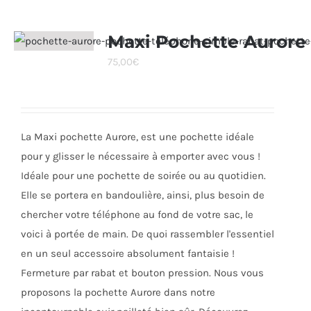
plusieurs
variations.
Maxi Pochette Aurore
Les
75,00
€
options
peuvent
être
choisies
La Maxi pochette Aurore, est une pochette idéale
sur
pour y glisser le nécessaire à emporter avec vous !
la
Idéale pour une pochette de soirée ou au quotidien.
page
Elle se portera en bandoulière, ainsi, plus besoin de
du
chercher votre téléphone au fond de votre sac, le
produit
voici à portée de main. De quoi rassembler l'essentiel
en un seul accessoire absolument fantaisie !
Fermeture par rabat et bouton pression. Nous vous
proposons la pochette Aurore dans notre