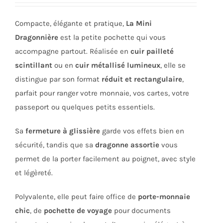
être
choisies
Compacte, élégante et pratique,
La Mini
sur
Dragonnière
est la petite pochette qui vous
la
accompagne partout. Réalisée en
cuir pailleté
page
scintillant
ou en
cuir métallisé lumineux
, elle se
du
distingue par son format
réduit et rectangulaire
,
produit
parfait pour ranger votre monnaie, vos cartes, votre
passeport ou quelques petits essentiels.
Sa
fermeture à glissière
garde vos effets bien en
sécurité, tandis que sa
dragonne assortie
vous
permet de la porter facilement au poignet, avec style
et légèreté.
Polyvalente, elle peut faire office de
porte-monnaie
chic
, de
pochette de voyage
pour documents