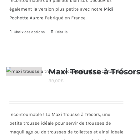
incontournable cuir pailleté bien sûr. Découvrez
également la version plus petite avec notre
Midi
Pochette Aurore
Fabriqué en France.
Choix des options
Ce
Détails
produit
a
plusieurs
variations.
Maxi Trousse à Trésor
Les
39,00
€
options
peuvent
être
choisies
Incontournable ! La Maxi Trousse à Trésors, une
sur
petite trousse idéale pour servir de trousses de
la
maquillage ou de trousses de toilettes et ainsi idéale
page