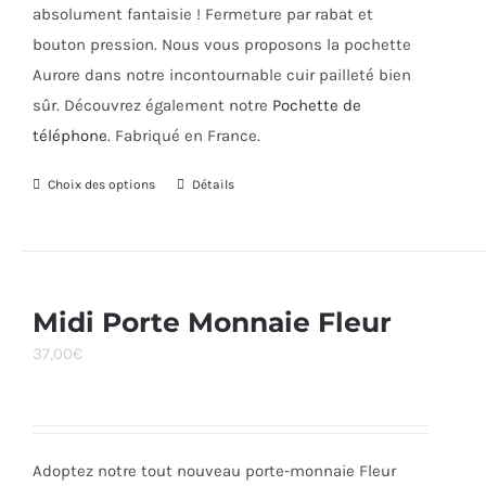
absolument fantaisie ! Fermeture par rabat et
bouton pression. Nous vous proposons la pochette
Aurore dans notre incontournable cuir pailleté bien
sûr. Découvrez également notre
Pochette de
téléphone
. Fabriqué en France.
Choix des options
Ce
Détails
produit
a
plusieurs
variations.
Midi Porte Monnaie Fleur
Les
37,00
€
options
peuvent
être
choisies
Adoptez notre tout nouveau porte-monnaie Fleur