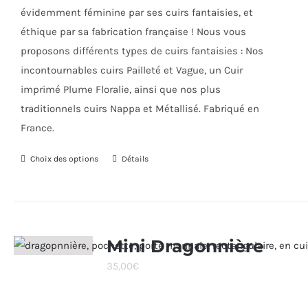
du
évidemment féminine par ses cuirs fantaisies, et
produit
éthique par sa fabrication française ! Nous vous
proposons différents types de cuirs fantaisies : Nos
incontournables cuirs Pailleté et Vague, un Cuir
imprimé Plume Floralie, ainsi que nos plus
traditionnels cuirs Nappa et Métallisé. Fabriqué en
France.
Choix des options
Ce
Détails
produit
a
plusieurs
variations.
Mini Dragonnière
Les
35,00
€
options
peuvent