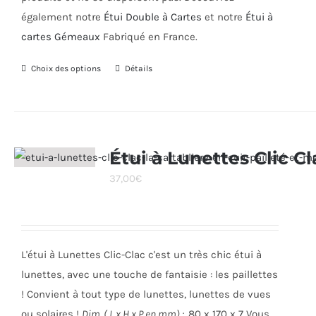
également notre
Étui Double à Cartes
et notre
Étui à
cartes Gémeaux
Fabriqué en France.
Choix des options
Ce
Détails
produit
a
plusieurs
variations.
Étui à Lunettes Clic Cl
Les
37,00
€
options
peuvent
être
choisies
L'étui à Lunettes Clic-Clac c'est un très chic étui à
sur
lunettes, avec une touche de fantaisie : les paillettes
la
! Convient à tout type de lunettes, lunettes de vues
page
ou solaires !
Dim. ( L x H x P en mm) :
80 x 170 x 7 Vous