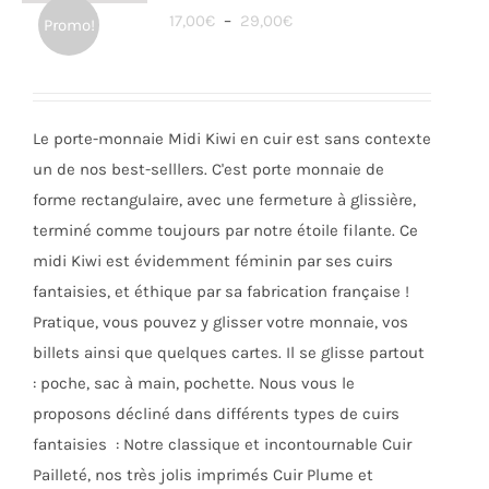
Les
Plage
17,00
€
–
29,00
€
Promo!
options
de
peuvent
prix :
être
17,00€
choisies
Le porte-monnaie Midi Kiwi en cuir est sans contexte
à
sur
un de nos best-selllers. C'est porte monnaie de
29,00€
la
forme rectangulaire, avec une fermeture à glissière,
page
terminé comme toujours par notre étoile filante. Ce
du
midi Kiwi est évidemment féminin par ses cuirs
produit
fantaisies, et éthique par sa fabrication française !
Pratique, vous pouvez y glisser votre monnaie, vos
billets ainsi que quelques cartes. Il se glisse partout
: poche, sac à main, pochette. Nous vous le
proposons décliné dans différents types de cuirs
fantaisies : Notre classique et incontournable Cuir
Pailleté, nos très jolis imprimés Cuir Plume et