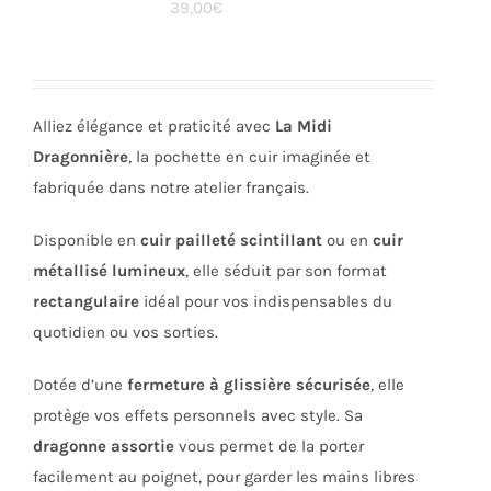
39,00
€
options
peuvent
être
choisies
Alliez élégance et praticité avec
La Midi
sur
Dragonnière
, la pochette en cuir imaginée et
la
fabriquée dans notre atelier français.
page
du
Disponible en
cuir pailleté scintillant
ou en
cuir
produit
métallisé lumineux
, elle séduit par son format
rectangulaire
idéal pour vos indispensables du
quotidien ou vos sorties.
Dotée d’une
fermeture à glissière sécurisée
, elle
protège vos effets personnels avec style. Sa
dragonne assortie
vous permet de la porter
facilement au poignet, pour garder les mains libres