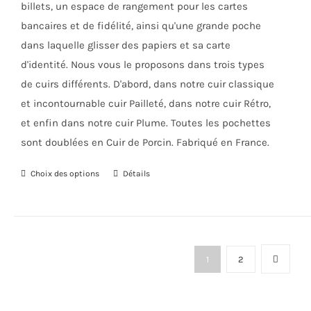
billets, un espace de rangement pour les cartes
bancaires et de fidélité, ainsi qu'une grande poche
dans laquelle glisser des papiers et sa carte
d'identité. Nous vous le proposons dans trois types
de cuirs différents. D'abord, dans notre cuir classique
et incontournable cuir Pailleté, dans notre cuir Rétro,
et enfin dans notre cuir Plume. Toutes les pochettes
sont doublées en Cuir de Porcin. Fabriqué en France.
Choix des options
Ce
Détails
produit
a
plusieurs
variations.
1
2
Les
options