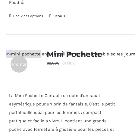
Poudré.
Choix des options
Ce
Détails
produit
a
plusieurs
variations.
Mini Pochette
Les
Le
Le
31,00
€
62,00
€
Promo!
options
prix
prix
peuvent
initial
actuel
être
était :
est :
choisies
La Mini Pochette Cartable se dote d'un rabat
62,00€.
31,00€.
sur
asymétrique pour un brin de fantaisie. C'est le petit
la
portefeuille idéal pour les femmes : compact,
page
pratique et facile à vivre. Il contient une grande
du
poche avec fermeture à glissière pour les pièces et
produit