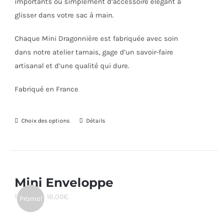
importants ou simplement d’accessoire élégant à
glisser dans votre sac à main.
Chaque Mini Dragonnière est fabriquée avec soin
dans notre atelier tarnais, gage d’un savoir-faire
artisanal et d’une qualité qui dure.
Fabriqué en France
Choix des options
Ce
Détails
produit
a
plusieurs
variations.
Mini Enveloppe
Les
Plage
14,00
€
–
16,00
€
Promo!
options
de
peuvent