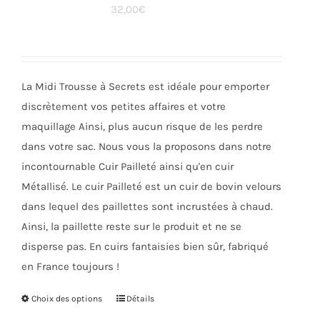
32,00
€
options
peuvent
être
choisies
La Midi Trousse à Secrets est idéale pour emporter
sur
discrètement vos petites affaires et votre
la
maquillage Ainsi, plus aucun risque de les perdre
page
dans votre sac. Nous vous la proposons dans notre
du
incontournable Cuir Pailleté ainsi qu'en cuir
produit
Métallisé. Le cuir Pailleté est un cuir de bovin velours
dans lequel des paillettes sont incrustées à chaud.
Ainsi, la paillette reste sur le produit et ne se
disperse pas. En cuirs fantaisies bien sûr, fabriqué
en France toujours !
Choix des options
Ce
Détails