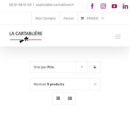
Passer
06 61 98 01 29
|
sophie@la-cartabliere.fr
au
Mon Compte
Panier
PANIER
contenu
Trier par
Prix
Montrer
9 produits