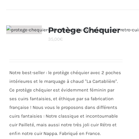
produit
a
plusieurs
variations.
Protège Chéquier
Les
35,00
€
options
peuvent
être
choisies
Notre best-seller : le protège chéquier avec 2 poches
sur
intérieures et le marquage à chaud "La Cartablière".
la
Ce protège chéquier est évidemment féminin par
page
ses cuirs fantaisies, et éthique par sa fabrication
du
française ! Nous vous le proposons dans différents
produit
cuirs fantaisies : Notre classique et incontournable
cuir Pailleté, mais aussi notre très joli cuir Rétro et
enfin notre cuir Nappa. Fabriqué en France.