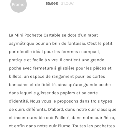
Le
Le
31,00
€
62,00
€
Promo!
options
prix
prix
peuvent
initial
actuel
être
était :
est :
choisies
La Mini Pochette Cartable se dote d'un rabat
62,00€.
31,00€.
sur
asymétrique pour un brin de fantaisie. C'est le petit
la
portefeuille idéal pour les femmes : compact,
page
pratique et facile à vivre. Il contient une grande
du
poche avec fermeture à glissière pour les pièces et
produit
billets, un espace de rangement pour les cartes
bancaires et de fidélité, ainsi qu'une grande poche
dans laquelle glisser des papiers et sa carte
d'identité. Nous vous le proposons dans trois types
de cuirs différents. D'abord, dans notre cuir classique
et incontournable cuir Pailleté, dans notre cuir Rétro,
et enfin dans notre cuir Plume. Toutes les pochettes