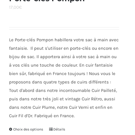
Les
17,00
€
options
peuvent
être
choisies
Le Porte-clés Pompon habillera votre sac à main avec
sur
fantaisie. Il peut s'utiliser en porte-clés ou encore en
la
bijou de sac. Il apportera ainsi à votre sac à main ou
page
à vos clés une touche de couleur. En cuir fantaisie
du
bien sûr, fabriqué en France toujours ! Nous vous le
produit
proposons dans quatre types de cuirs différents :
Tout d'abord dans notre incontournable Cuir Pailleté,
puis dans notre très joli et vintage Cuir Rétro, aussi
dans notre Cuir Plume, notre Cuir Verni et enfin en
Cuir Fil d'Or. Fabriqué en France.
Choix des options
Ce
Détails