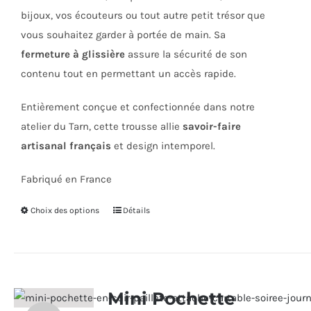
bijoux, vos écouteurs ou tout autre petit trésor que
vous souhaitez garder à portée de main. Sa
fermeture à glissière
assure la sécurité de son
contenu tout en permettant un accès rapide.
Entièrement conçue et confectionnée dans notre
atelier du Tarn, cette trousse allie
savoir-faire
artisanal français
et design intemporel.
Fabriqué en France
Choix des options
Ce
Détails
produit
a
plusieurs
variations.
Mini Pochette
Les