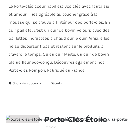
choisies
Le Porte-clés coeur habillera vos clés avec fantaisie
sur
et amour ! Très agréable au toucher grâce à la
la
mousse qui se trouve à l'intérieur des porte-clés. En
page
cuir pailleté, c'est un cuir de bovin velours avec des
du
paillettes incrustées à chaud sur le cuir. Ainsi, elles
produit
ne se dispersent pas et restent sur le produits à
travers le temps. Ou en cuir Mixte, un cuir de bovin
pleine fleur éco-conçu. Découvrez également nos
Porte-clés Pompon.
Fabriqué en France
Choix des options
Ce
Détails
produit
a
plusieurs
variations.
Porte-Clés Étoile
Les
17,00
€