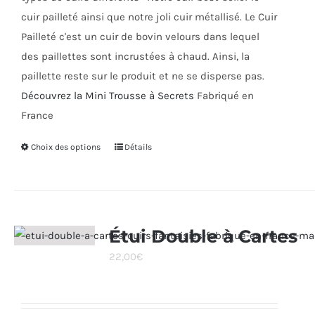
cuir pailleté ainsi que notre joli cuir métallisé. Le Cuir
Pailleté c'est un cuir de bovin velours dans lequel
des paillettes sont incrustées à chaud. Ainsi, la
paillette reste sur le produit et ne se disperse pas.
Découvrez la Mini Trousse à Secrets
Fabriqué en
France
Choix des options
Ce
Détails
produit
a
plusieurs
variations.
Étui Double à Cartes
Les
22,00
€
options
peuvent
être