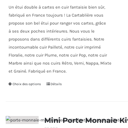
choisies
Un étui double à cartes en cuir fantaisie bien sûr,
sur
fabriqué en France toujours ! La Cartablière vous
la
propose son bel étui pour ranger vos cartes, grâce
page
à ses deux poches intérieures. Nous vous le
du
proposons dans différents cuirs fantaisies. Notre
produit
incontournable cuir Pailleté, notre cuir imprimé
Floralie, notre cuir Plume, notre cuir Pop, notre cuir
Marbre ainsi que nos cuirs Rétro, Verni, Nappa, Mixte
et Grainé. Fabriqué en France.
Choix des options
Ce
Détails
produit
a
plusieurs
variations.
Mini Porte Monnaie K
Les