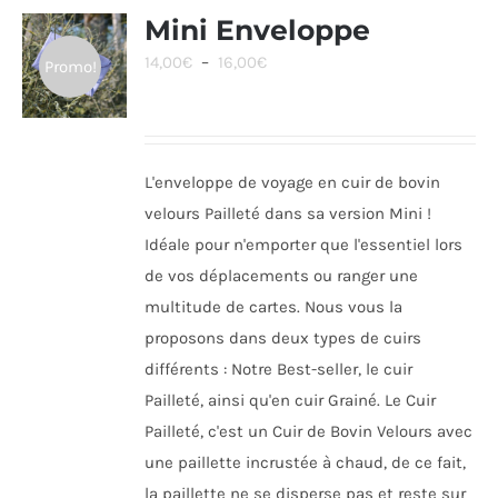
Mini Enveloppe
Plage
14,00
€
–
16,00
€
Promo!
de
prix :
14,00€
L'enveloppe de voyage en cuir de bovin
à
velours Pailleté dans sa version Mini !
16,00€
Idéale pour n'emporter que l'essentiel lors
de vos déplacements ou ranger une
multitude de cartes. Nous vous la
proposons dans deux types de cuirs
différents : Notre Best-seller, le cuir
Pailleté, ainsi qu'en cuir Grainé. Le Cuir
Pailleté, c'est un Cuir de Bovin Velours avec
une paillette incrustée à chaud, de ce fait,
la paillette ne se disperse pas et reste sur