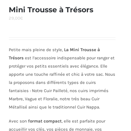
variations.
Mini Trousse à Trésors
Les
29,00
€
options
peuvent
être
choisies
Petite mais pleine de style,
La Mini Trousse à
sur
Trésors
est l’accessoire indispensable pour ranger et
la
protéger vos petits essentiels avec élégance. Elle
page
apporte une touche raffinée et chic à votre sac. Nous
du
la proposons dans différents types de cuirs
produit
fantaisies : Notre Cuir Pailleté, nos cuirs imprimés
Marbre, Vague et Floralie, notre très beau Cuir
Métallisé ainsi que le traditionnel Cuir Nappa.
Avec son
format compact
, elle est parfaite pour
accueillir vos clés, vos pièces de monnaie, vos