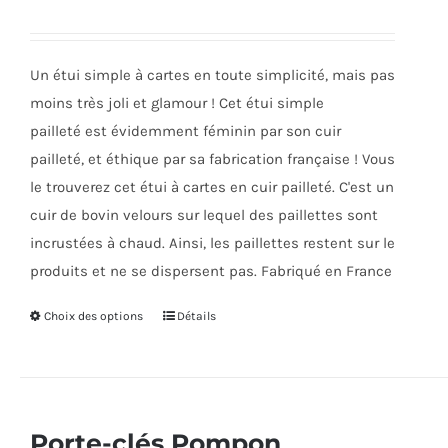
être
choisies
sur
Un étui simple à cartes en toute simplicité, mais pas
la
moins très joli et glamour ! Cet étui simple
page
pailleté est évidemment féminin par son cuir
du
pailleté, et éthique par sa fabrication française ! Vous
produit
le trouverez cet étui à cartes en cuir pailleté. C'est un
cuir de bovin velours sur lequel des paillettes sont
incrustées à chaud. Ainsi, les paillettes restent sur le
produits et ne se dispersent pas. Fabriqué en France
Choix des options
Ce
Détails
produit
a
plusieurs
variations.
Porte-clés Pompon