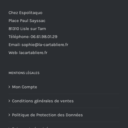
sur
la
Chez Espolitaquo
page
Place Paul Sayssac
du
81310 Lisle sur Tarn
produit
Téléphone:
06.61.98.01.29
Email:
sophie@la-cartabliere.fr
Web: lacartabliere.fr
MENTIONS LÉGALES
Mon Compte
Conditions générales de ventes
Politique de Protection des Données