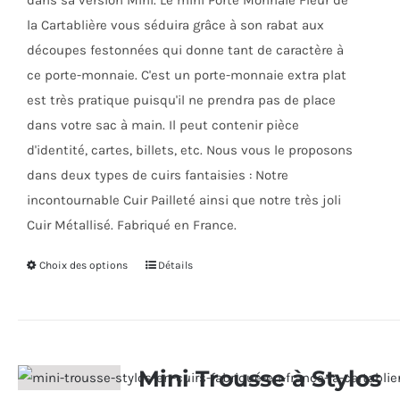
dans sa version Mini. Le mini Porte Monnaie Fleur de
la
la Cartablière vous séduira grâce à son rabat aux
page
découpes festonnées qui donne tant de caractère à
du
ce porte-monnaie. C'est un porte-monnaie extra plat
produit
est très pratique puisqu'il ne prendra pas de place
dans votre sac à main. Il peut contenir pièce
d'identité, cartes, billets, etc. Nous vous le proposons
dans deux types de cuirs fantaisies : Notre
incontournable Cuir Pailleté ainsi que notre très joli
Cuir Métallisé. Fabriqué en France.
Choix des options
Ce
Détails
produit
a
plusieurs
variations.
Mini Trousse à Stylos
Les