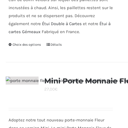
incrustées à chaud. Ainsi, les paillettes restent sur le
produits et ne se dispersent pas. Découvrez
également notre
Étui Double à Cartes
et notre
Étui à
cartes Gémeaux
Fabriqué en France.
Choix des options
Ce
Détails
produit
a
plusieurs
variations.
Mini Porte Monnaie Fl
Les
27,00
€
options
peuvent
être
choisies
Adoptez notre tout nouveau porte-monnaie Fleur
sur