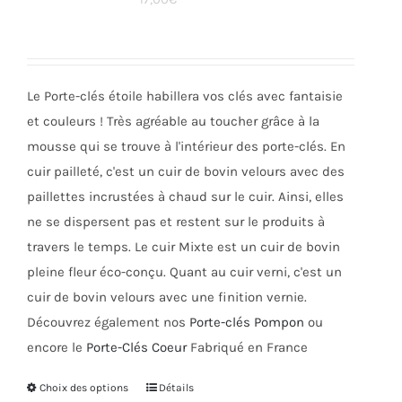
options
peuvent
être
choisies
Le Porte-clés étoile habillera vos clés avec fantaisie
sur
et couleurs ! Très agréable au toucher grâce à la
la
mousse qui se trouve à l'intérieur des porte-clés. En
page
cuir pailleté, c'est un cuir de bovin velours avec des
du
paillettes incrustées à chaud sur le cuir. Ainsi, elles
produit
ne se dispersent pas et restent sur le produits à
travers le temps. Le cuir Mixte est un cuir de bovin
pleine fleur éco-conçu. Quant au cuir verni, c'est un
cuir de bovin velours avec une finition vernie.
Découvrez également nos
Porte-clés Pompon
ou
encore le
Porte-Clés Coeur
Fabriqué en France
Choix des options
Ce
Détails