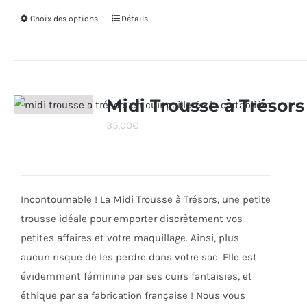
Choix des options
Ce
Détails
produit
a
plusieurs
variations.
Midi Trousse à Trésors
Les
35,00
€
options
peuvent
être
choisies
Incontournable ! La Midi Trousse à Trésors, une petite
sur
trousse idéale pour emporter discrètement vos
la
petites affaires et votre maquillage. Ainsi, plus
page
aucun risque de les perdre dans votre sac. Elle est
du
évidemment féminine par ses cuirs fantaisies, et
produit
éthique par sa fabrication française ! Nous vous