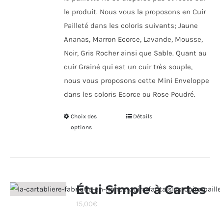
le produit. Nous vous la proposons en Cuir
Pailleté dans les coloris suivants; Jaune
Ananas, Marron Ecorce, Lavande, Mousse,
Noir, Gris Rocher ainsi que Sable. Quant au
cuir Grainé qui est un cuir très souple,
nous vous proposons cette Mini Enveloppe
dans les coloris Ecorce ou Rose Poudré.
Choix des
Ce
Détails
options
produit
a
plusieurs
variations.
Les
Étui Simple à Cartes
options
15,00
€
peuvent