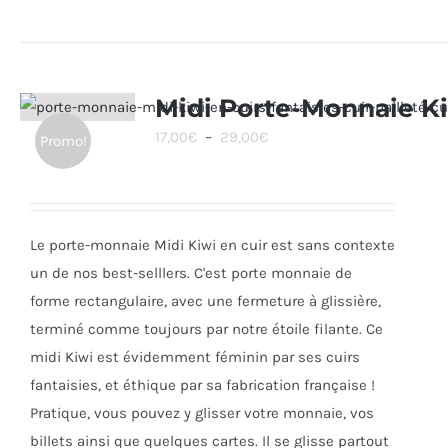
produit
a
plusieurs
variations.
Midi Porte-Monnaie K
Les
Plage
17,00
€
–
29,00
€
Promo!
options
de
peuvent
prix :
être
17,00€
choisies
Le porte-monnaie Midi Kiwi en cuir est sans contexte
à
sur
un de nos best-selllers. C'est porte monnaie de
29,00€
la
forme rectangulaire, avec une fermeture à glissière,
page
terminé comme toujours par notre étoile filante. Ce
du
midi Kiwi est évidemment féminin par ses cuirs
produit
fantaisies, et éthique par sa fabrication française !
Pratique, vous pouvez y glisser votre monnaie, vos
billets ainsi que quelques cartes. Il se glisse partout