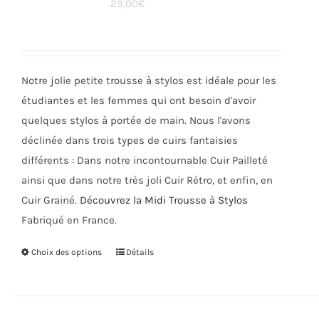
29,00
€
options
peuvent
être
choisies
Notre jolie petite trousse à stylos est idéale pour les
sur
étudiantes et les femmes qui ont besoin d'avoir
la
quelques stylos à portée de main. Nous l'avons
page
déclinée dans trois types de cuirs fantaisies
du
différents : Dans notre incontournable Cuir Pailleté
produit
ainsi que dans notre très joli Cuir Rétro, et enfin, en
Cuir Grainé.
Découvrez la Midi Trousse à Stylos
Fabriqué en France.
Choix des options
Ce
Détails
produit
a
plusieurs