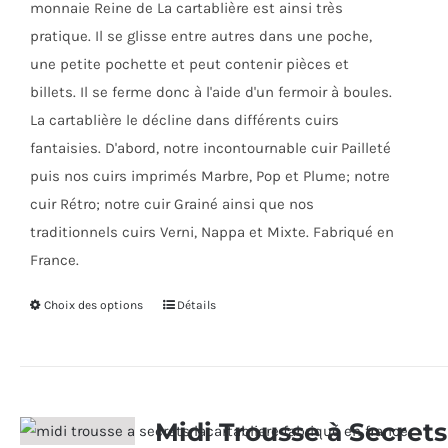
monnaie Reine de La cartablière est ainsi très
pratique. Il se glisse entre autres dans une poche,
une petite pochette et peut contenir pièces et
billets. Il se ferme donc à l'aide d'un fermoir à boules.
La cartablière le décline dans différents cuirs
fantaisies. D'abord, notre incontournable cuir Pailleté
puis nos cuirs imprimés Marbre, Pop et Plume; notre
cuir Rétro; notre cuir Grainé ainsi que nos
traditionnels cuirs Verni, Nappa et Mixte. Fabriqué en
France.
Choix des options
Ce
Détails
produit
a
plusieurs
variations.
Midi Trousse à Secrets
Les