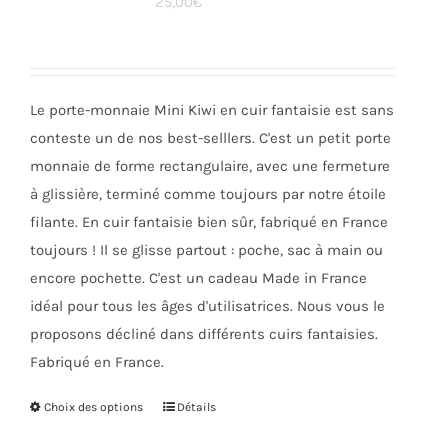
25,00
€
options
peuvent
être
choisies
Le porte-monnaie Mini Kiwi en cuir fantaisie est sans
sur
conteste un de nos best-selllers. C'est un petit porte
la
monnaie de forme rectangulaire, avec une fermeture
page
à glissière, terminé comme toujours par notre étoile
du
filante. En cuir fantaisie bien sûr, fabriqué en France
produit
toujours ! Il se glisse partout : poche, sac à main ou
encore pochette. C'est un cadeau Made in France
idéal pour tous les âges d'utilisatrices. Nous vous le
proposons décliné dans différents cuirs fantaisies.
Fabriqué en France.
Choix des options
Ce
Détails
produit