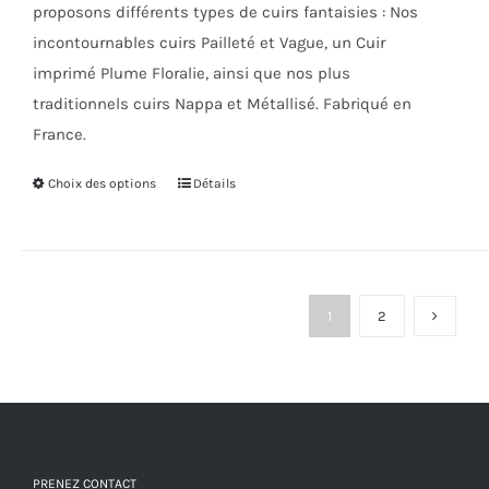
proposons différents types de cuirs fantaisies : Nos
incontournables cuirs Pailleté et Vague, un Cuir
imprimé Plume Floralie, ainsi que nos plus
traditionnels cuirs Nappa et Métallisé. Fabriqué en
France.
Choix des options
Ce
Détails
produit
a
plusieurs
variations.
1
2
Les
options
peuvent
être
choisies
PRENEZ CONTACT