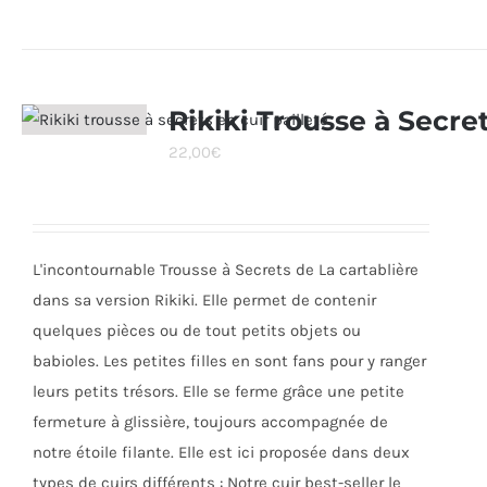
produit
a
plusieurs
variations.
Rikiki Trousse à Secre
Les
22,00
€
options
peuvent
être
choisies
L'incontournable Trousse à Secrets de La cartablière
sur
dans sa version Rikiki. Elle permet de contenir
la
quelques pièces ou de tout petits objets ou
page
babioles. Les petites filles en sont fans pour y ranger
du
leurs petits trésors. Elle se ferme grâce une petite
produit
fermeture à glissière, toujours accompagnée de
notre étoile filante. Elle est ici proposée dans deux
types de cuirs différents : Notre cuir best-seller le