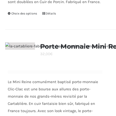
sont doublées en Cuir de Porcin. Fabriqué en France.
Choix des options
Ce
Détails
produit
a
plusieurs
variations.
Porte Monnaie Mini R
Les
32,00
€
options
peuvent
être
choisies
Le Mini Reine comunément baptisé porte-monnaie
sur
Clic-Clac est une bourse aux allures des porte-
la
monnaie de nos grands-mères revisité par la
page
Cartablière. En cuir fantaisie bien sûr, fabriqué en
du
France toujours. Avec son look vintage, le porte-
produit