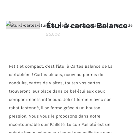
a
plusieurs
variations.
Étui à cartes Balance
Les
25,00
€
options
peuvent
être
choisies
Petit et compact, c'est l'Étui à Cartes Balance de La
sur
cartablière ! Cartes bleues, nouveau permis de
la
conduire, cartes de visites, toutes vos cartes
page
trouveront leur place dans ce bel étui aux deux
du
compartiments intérieurs. Joli et féminin avec son
produit
rabat festonné, il se ferme grâce à un bouton
pression. Nous vous le proposons dans notre
incontournable cuir Pailleté. Le cuir Pailleté est un
cuir de bovin velours sur lequel des paillettes sont