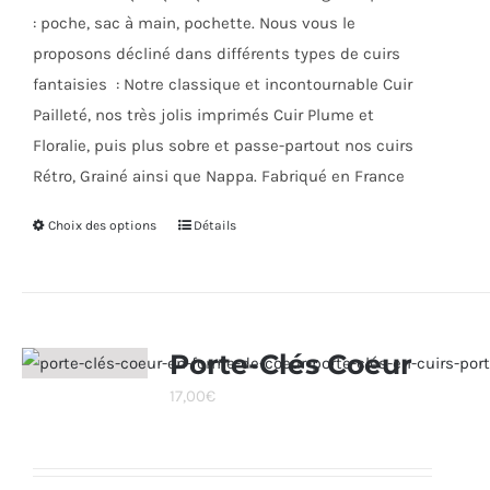
: poche, sac à main, pochette. Nous vous le
proposons décliné dans différents types de cuirs
fantaisies : Notre classique et incontournable Cuir
Pailleté, nos très jolis imprimés Cuir Plume et
Floralie, puis plus sobre et passe-partout nos cuirs
Rétro, Grainé ainsi que Nappa. Fabriqué en France
Choix des options
Ce
Détails
produit
a
plusieurs
variations.
Porte-Clés Coeur
Les
17,00
€
options
peuvent
être