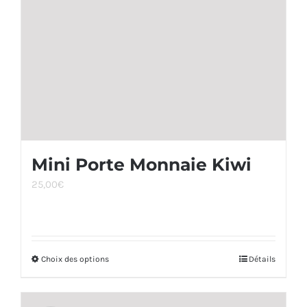
choisies
sur
la
page
du
produit
Mini Porte Monnaie Kiwi
25,00
€
Choix des options
Ce
Détails
produit
a