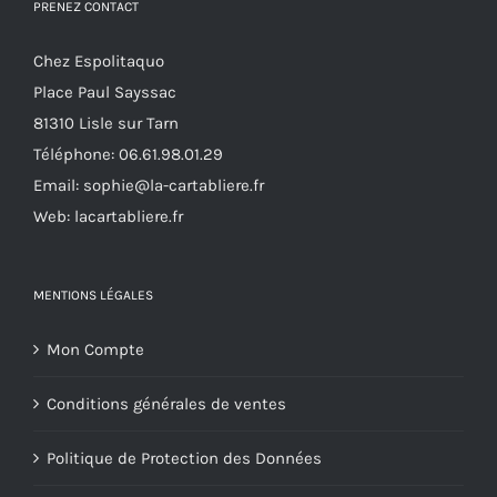
options
PRENEZ CONTACT
peuvent
Chez Espolitaquo
être
Place Paul Sayssac
choisies
81310 Lisle sur Tarn
sur
Téléphone:
06.61.98.01.29
la
Email:
sophie@la-cartabliere.fr
page
Web: lacartabliere.fr
du
produit
MENTIONS LÉGALES
Mon Compte
Conditions générales de ventes
Politique de Protection des Données