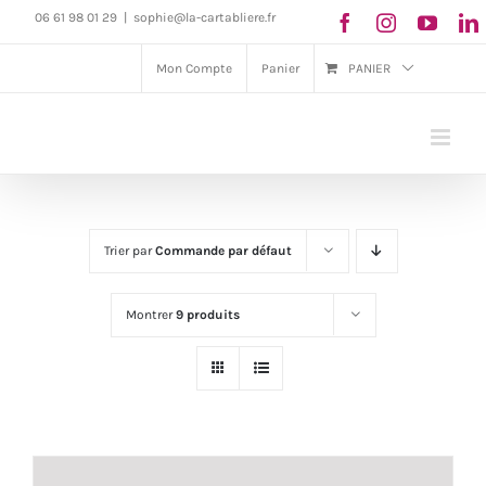
Passer
06 61 98 01 29
|
sophie@la-cartabliere.fr
au
Mon Compte
Panier
PANIER
contenu
Trier par
Commande par défaut
Montrer
9 produits