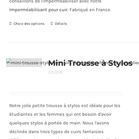
conseillons de l'imperméabiliser avec notre
Imperméabilisant pour cuir
. Fabriqué en France.
Choix des options
Ce
Détails
produit
a
plusieurs
variations.
Mini Trousse à Stylos
Les
29,00
€
options
peuvent
être
choisies
Notre jolie petite trousse à stylos est idéale pour les
sur
étudiantes et les femmes qui ont besoin d'avoir
la
quelques stylos à portée de main. Nous l'avons
page
déclinée dans trois types de cuirs fantaisies
du