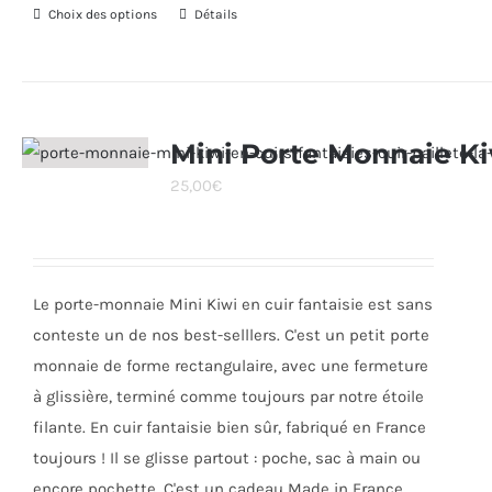
Choix des options
Ce
Détails
produit
a
plusieurs
variations.
Mini Porte Monnaie K
Les
25,00
€
options
peuvent
être
choisies
Le porte-monnaie Mini Kiwi en cuir fantaisie est sans
sur
conteste un de nos best-selllers. C'est un petit porte
la
monnaie de forme rectangulaire, avec une fermeture
page
à glissière, terminé comme toujours par notre étoile
du
filante. En cuir fantaisie bien sûr, fabriqué en France
produit
toujours ! Il se glisse partout : poche, sac à main ou
encore pochette. C'est un cadeau Made in France