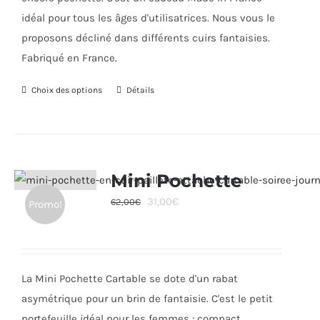
idéal pour tous les âges d'utilisatrices. Nous vous le
proposons décliné dans différents cuirs fantaisies.
Fabriqué en France.
Choix des options
Ce
Détails
produit
a
plusieurs
variations.
Mini Pochette
Les
Le
Le
31,00
€
62,00
€
Promo!
options
prix
prix
peuvent
initial
actuel
être
était :
est :
choisies
La Mini Pochette Cartable se dote d'un rabat
62,00€.
31,00€.
sur
asymétrique pour un brin de fantaisie. C'est le petit
la
portefeuille idéal pour les femmes : compact,