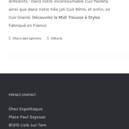
différents : Dans notre incontournable Cuir Pailleté
produit
ainsi que dans notre très joli Cuir Rétro, et enfin, en
Cuir Grainé.
Découvrez la Midi Trousse à Stylos
Fabriqué en France.
Choix des options
Ce
Détails
produit
a
plusieurs
variations.
Les
options
PRENEZ CONTACT
peuvent
être
Chez Espolitaquo
choisies
Place Paul Sayssac
sur
81310 Lisle sur Tarn
la