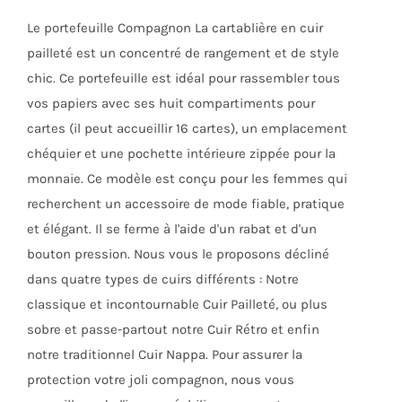
était :
est :
choisies
Le portefeuille Compagnon La cartablière en cuir
145,00€.
80,00€.
sur
pailleté est un concentré de rangement et de style
la
chic. Ce portefeuille est idéal pour rassembler tous
page
vos papiers avec ses huit compartiments pour
du
cartes (il peut accueillir 16 cartes), un emplacement
produit
chéquier et une pochette intérieure zippée pour la
monnaie. Ce modèle est conçu pour les femmes qui
recherchent un accessoire de mode fiable, pratique
et élégant. Il se ferme à l'aide d'un rabat et d'un
bouton pression. Nous vous le proposons décliné
dans quatre types de cuirs différents : Notre
classique et incontournable Cuir Pailleté, ou plus
sobre et passe-partout notre Cuir Rétro et enfin
notre traditionnel Cuir Nappa. Pour assurer la
protection votre joli compagnon, nous vous