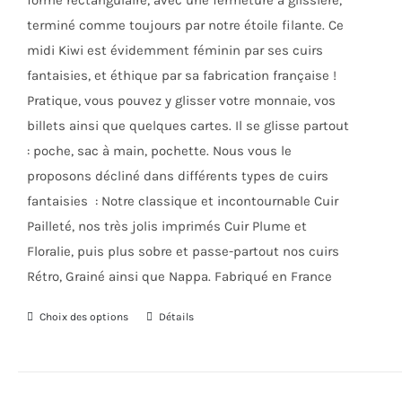
forme rectangulaire, avec une fermeture à glissière,
page
terminé comme toujours par notre étoile filante. Ce
du
midi Kiwi est évidemment féminin par ses cuirs
produit
fantaisies, et éthique par sa fabrication française !
Pratique, vous pouvez y glisser votre monnaie, vos
billets ainsi que quelques cartes. Il se glisse partout
: poche, sac à main, pochette. Nous vous le
proposons décliné dans différents types de cuirs
fantaisies : Notre classique et incontournable Cuir
Pailleté, nos très jolis imprimés Cuir Plume et
Floralie, puis plus sobre et passe-partout nos cuirs
Rétro, Grainé ainsi que Nappa. Fabriqué en France
Choix des options
Ce
Détails
produit
a
plusieurs