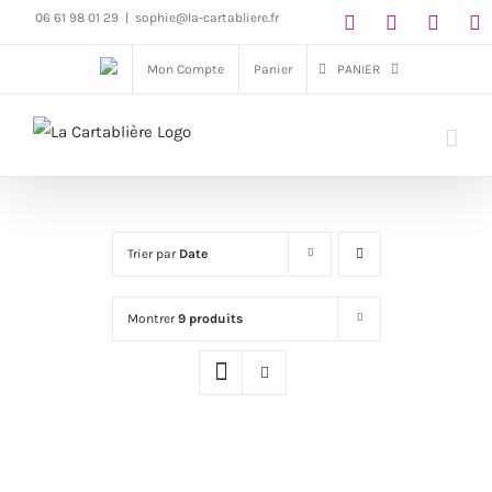
Passer
06 61 98 01 29
|
sophie@la-cartabliere.fr
au
Mon Compte
Panier
PANIER
contenu
Trier par
Date
Montrer
9 produits