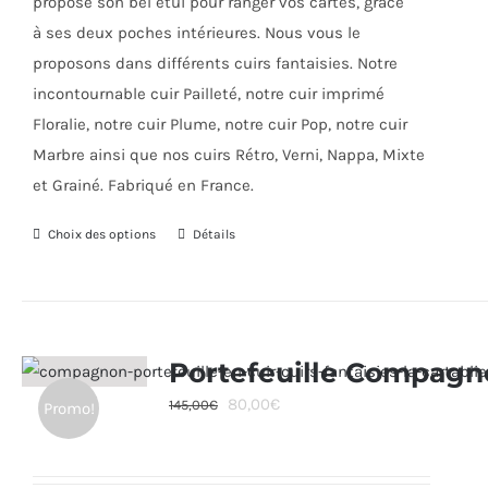
propose son bel étui pour ranger vos cartes, grâce
page
à ses deux poches intérieures. Nous vous le
du
proposons dans différents cuirs fantaisies. Notre
produit
incontournable cuir Pailleté, notre cuir imprimé
Floralie, notre cuir Plume, notre cuir Pop, notre cuir
Marbre ainsi que nos cuirs Rétro, Verni, Nappa, Mixte
et Grainé. Fabriqué en France.
Choix des options
Ce
Détails
produit
a
plusieurs
variations.
Portefeuille Compagn
Les
Le
Le
80,00
€
145,00
€
Promo!
options
prix
prix
peuvent
initial
actuel
être