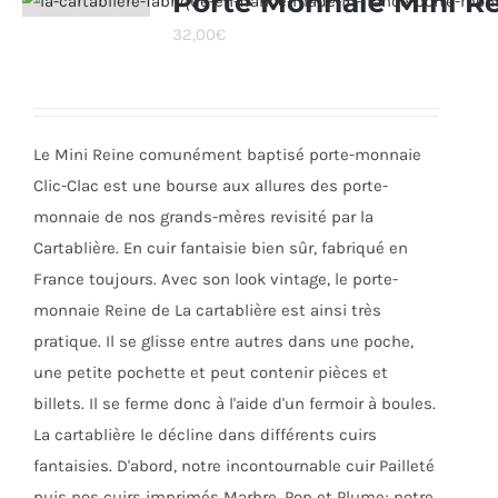
Porte Monnaie Mini R
Les
32,00
€
options
peuvent
être
choisies
Le Mini Reine comunément baptisé porte-monnaie
sur
Clic-Clac est une bourse aux allures des porte-
la
monnaie de nos grands-mères revisité par la
page
Cartablière. En cuir fantaisie bien sûr, fabriqué en
du
France toujours. Avec son look vintage, le porte-
produit
monnaie Reine de La cartablière est ainsi très
pratique. Il se glisse entre autres dans une poche,
une petite pochette et peut contenir pièces et
billets. Il se ferme donc à l'aide d'un fermoir à boules.
La cartablière le décline dans différents cuirs
fantaisies. D'abord, notre incontournable cuir Pailleté
puis nos cuirs imprimés Marbre, Pop et Plume; notre