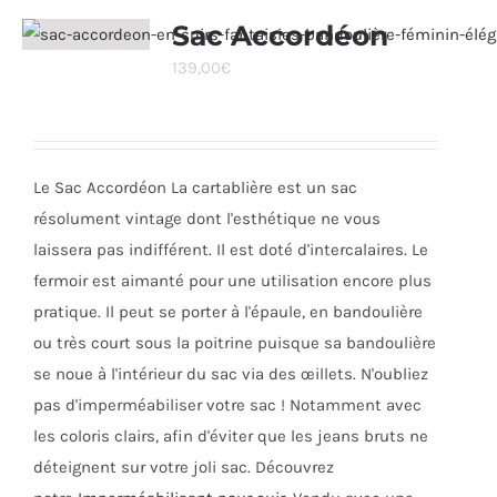
variations.
Sac Accordéon
Les
139,00
€
options
peuvent
être
choisies
Le Sac Accordéon La cartablière est un sac
sur
résolument vintage dont l'esthétique ne vous
la
laissera pas indifférent. Il est doté d'intercalaires. Le
page
fermoir est aimanté pour une utilisation encore plus
du
pratique. Il peut se porter à l'épaule, en bandoulière
produit
ou très court sous la poitrine puisque sa bandoulière
se noue à l'intérieur du sac via des œillets. N'oubliez
pas d'imperméabiliser votre sac ! Notamment avec
les coloris clairs, afin d'éviter que les jeans bruts ne
déteignent sur votre joli sac. Découvrez