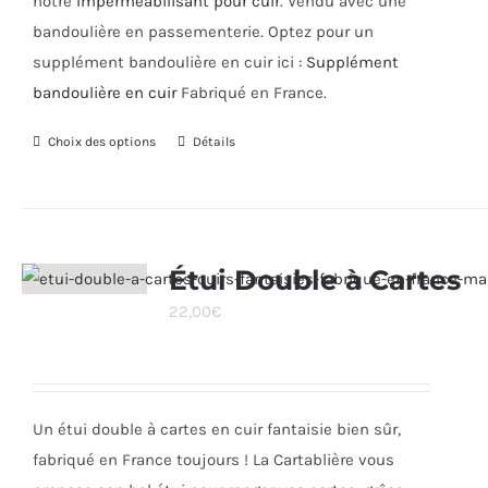
notre
Imperméabilisant pour cuir
. Vendu avec une
bandoulière en passementerie. Optez pour un
supplément bandoulière en cuir ici :
Supplément
bandoulière en cuir
Fabriqué en France.
Choix des options
Ce
Détails
produit
a
plusieurs
variations.
Étui Double à Cartes
Les
22,00
€
options
peuvent
être
choisies
Un étui double à cartes en cuir fantaisie bien sûr,
sur
fabriqué en France toujours ! La Cartablière vous
la