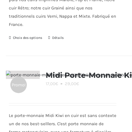
cuir Rétro; notre cuir Grainé ainsi que nos
traditionnels cuirs Verni, Nappa et Mixte. Fabriqué en
France.
Choix des options
Ce
Détails
produit
a
plusieurs
variations.
Midi Porte-Monnaie K
Les
Plage
17,00
€
–
29,00
€
Promo!
options
de
peuvent
prix :
être
17,00€
choisies
Le porte-monnaie Midi Kiwi en cuir est sans contexte
à
sur
un de nos best-selllers. C'est porte monnaie de
29,00€
la