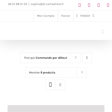
Passer
06 61 98 01 29
|
sophie@la-cartabliere.fr
au
Mon Compte
Panier
PANIER
contenu
Trier par
Commande par défaut
Montrer
9 produits