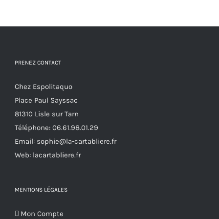
a
plusieurs
variations.
Les
options
PRENEZ CONTACT
peuvent
Chez Espolitaquo
être
Place Paul Sayssac
choisies
81310 Lisle sur Tarn
sur
Téléphone:
06.61.98.01.29
la
Email:
sophie@la-cartabliere.fr
page
Web: lacartabliere.fr
du
produit
MENTIONS LÉGALES
Mon Compte