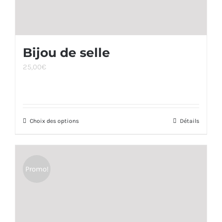
du
produit
Bijou de selle
25,00
€
Choix des options
Ce
Détails
produit
a
plusieurs
Promo!
variations.
Les
options
peuvent