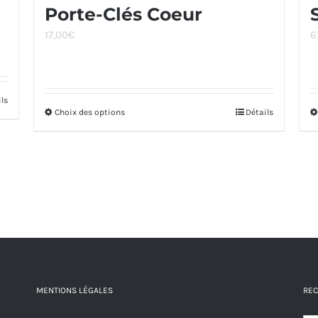
Porte-Clés Coeur
17,00
€
6
ils
Choix des options
Ce
Détails
produit
a
plusieurs
variations.
Les
options
peuvent
être
MENTIONS LÉGALES
REC
choisies
sur