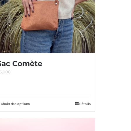
Sac Comète
5,00
€
Choix des options
Ce
Détails
produit
a
plusieurs