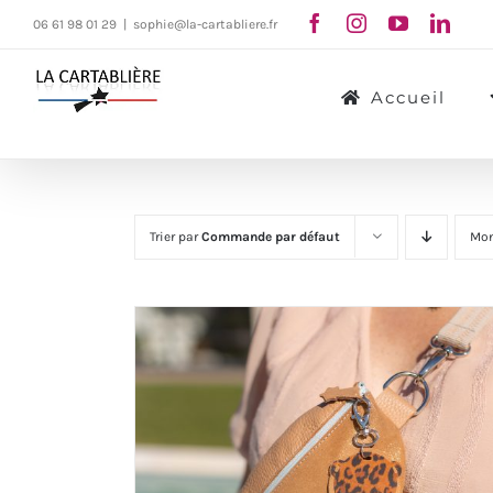
Passer
06 61 98 01 29
|
sophie@la-cartabliere.fr
au
contenu
Accueil
Trier par
Commande par défaut
Mon