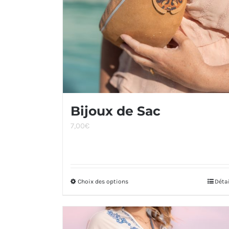
Bijoux de Sac
7,00
€
Choix des options
Ce
Déta
produit
a
plusieurs