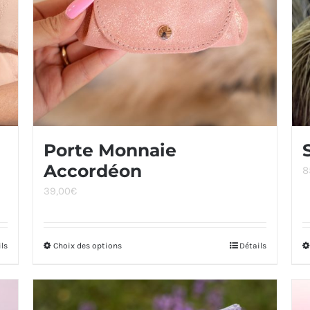
Porte Monnaie
Accordéon
8
39,00
€
ils
Choix des options
Ce
Détails
produit
a
plusieurs