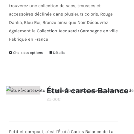
trouverez une collection de sacs, trousses et
accessoires déclinée dans plusieurs coloris. Rouge
Dahlia, Bleu Roi, Bronze ainsi que Noir Découvrez
également la
Collection Jacquard : Campagne en ville
Fabriqué en France
Choix des options
Ce
Détails
produit
a
plusieurs
variations.
Étui à cartes Balance
Les
25,00
€
options
peuvent
être
choisies
Petit et compact, c'est l'Étui à Cartes Balance de La