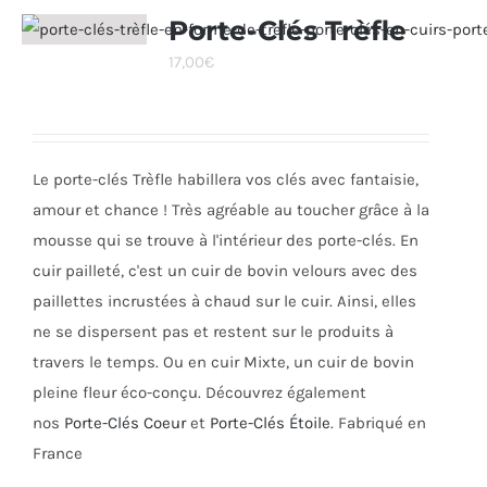
variations.
Porte-Clés Trèfle
Les
17,00
€
options
peuvent
être
choisies
Le porte-clés Trèfle habillera vos clés avec fantaisie,
sur
amour et chance ! Très agréable au toucher grâce à la
la
mousse qui se trouve à l'intérieur des porte-clés. En
page
cuir pailleté, c'est un cuir de bovin velours avec des
du
paillettes incrustées à chaud sur le cuir. Ainsi, elles
produit
ne se dispersent pas et restent sur le produits à
travers le temps. Ou en cuir Mixte, un cuir de bovin
pleine fleur éco-conçu. Découvrez également
nos
Porte-Clés Coeur
et
Porte-Clés Étoile
. Fabriqué en
France