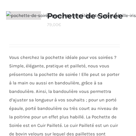
plusieurs
variations.
Pochette de Soirée
Les
79,00
€
options
peuvent
être
choisies
Vous cherchez la pochette idéale pour vos soirées ?
sur
Simple, élégante, pratique et pailleté, nous vous
la
présentons la pochette de soirée ! Elle peut se porter
page
à la main ou aussi en bandoulière, grâce à sa
du
bandoulière. Ainsi, la bandoulière vous permettra
produit
d’ajuster sa longueur à vos souhaits ; pour un porté
épaule, porté bandoulière ou très court au niveau de
la poitrine pour un effet plus habillé. La Pochette de
Soirée est en Cuir Pailleté. Le cuir Pailleté est un cuir
de bovin velours sur lequel des paillettes sont