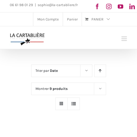
Passer
06 61 98 01 29
|
sophie@la-cartabliere.fr
au
Mon Compte
Panier
PANIER
contenu
Trier par
Date
Montrer
9 produits