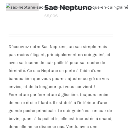
variations.
Sac Neptune
Les
65,00
€
options
peuvent
être
choisies
Découvrez notre Sac Neptune, un sac simple mais
sur
pas moins élégant, principalement en cuir grainé, et
la
avec sa touche de cuir pailleté pour sa touche de
page
féminité. Ce sac Neptune se porte à l'aide d'une
du
bandoulière que vous pourrez ajuster au gré de vos
produit
envies, et de la longueur qui vous convient !
Fermeture par fermeture à glissière, toujours ornée
de notre étoile filante. Il est doté à l'intérieur d'une
grande poche principale. Le cuir grainé est un cuir de
bovin, quant à la paillette, elle est incrustée à chaud,
donc elle ne se disperse pas. Vendu avec une