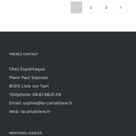
variations.
1
2
3
Les
options
peuvent
être
choisies
PRENEZ CONTACT
sur
la
Chez Espolitaquo
page
Place Paul Sayssac
du
81310 Lisle sur Tarn
produit
Téléphone:
06.61.98.01.29
Email:
sophie@la-cartabliere.fr
Web: lacartabliere.fr
MENTIONS LÉGALES