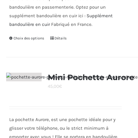
bandoulière en passementerie. Optez pour un
supplément bandoulière en cuir ici :
Supplément
bandoulière en cuir
Fabriqué en France.
Choix des options
Ce
Détails
produit
a
plusieurs
variations.
Mini Pochette Aurore
Les
45,00
€
options
peuvent
être
choisies
La pochette Aurore, est une pochette idéale pour y
sur
glisser votre téléphone, ou le strict minimum à
la
emporter avec vous ! Elle se portera en bandoulière,