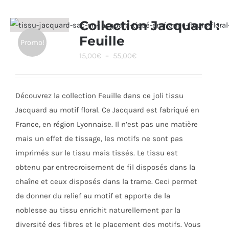
variations.
Les
Collection Jacquard :
options
Feuille
Promo!
peuvent
Plage
15,00
€
–
55,00
€
être
de
choisies
prix :
sur
Découvrez la collection Feuille dans ce joli tissu
15,00€
la
Jacquard au motif floral. Ce Jacquard est
fabriqué en
à
page
France, en région Lyonnaise. Il n’est pas une matière
55,00€
du
mais un effet de tissage, les motifs ne sont pas
produit
imprimés sur le tissu mais tissés. Le tissu est
obtenu par entrecroisement de fil disposés dans la
chaîne et ceux disposés dans la trame. Ceci permet
de donner du relief au motif et apporte de la
noblesse au tissu enrichit naturellement par la
diversité des fibres et le placement des motifs.
Vous