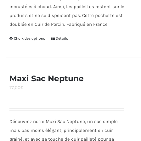
incrustées à chaud. Ainsi, les paillettes restent sur le
produits et ne se dispersent pas. Cette pochette est
doublée en Cuir de Porcin. Fabriqué en France
Choix des options
Ce
Détails
produit
a
plusieurs
variations.
Maxi Sac Neptune
Les
77,00
€
options
peuvent
être
choisies
Découvrez notre Maxi Sac Neptune, un sac simple
sur
mais pas moins élégant, principalement en cuir
la
grainé, et avec sa touche de cuir pailleté pour sa