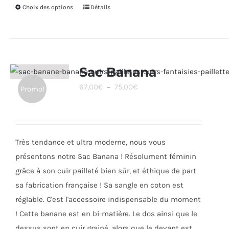
Choix des options
Ce
Détails
produit
a
plusieurs
variations.
Sac Banana
Les
Plage
67,00
€
–
75,00
€
Promo!
options
de
peuvent
prix :
être
67,00€
choisies
Très tendance et ultra moderne, nous vous
à
sur
présentons notre Sac Banana ! Résolument féminin
75,00€
la
grâce à son cuir pailleté bien sûr, et éthique de part
page
sa fabrication française ! Sa sangle en coton est
du
réglable. C'est l'accessoire indispensable du moment
produit
! Cette banane est en bi-matière. Le dos ainsi que le
dessus sont en cuir grainé, alors que le devant est