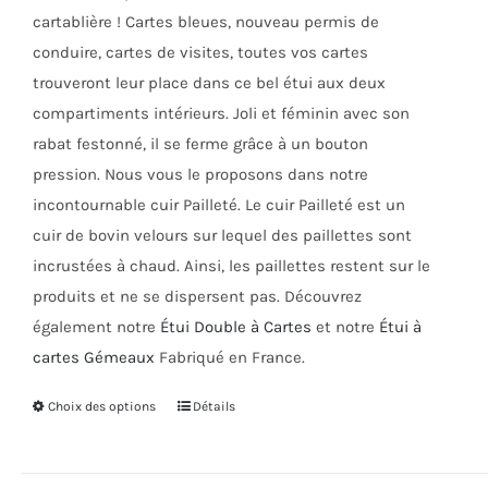
sur
cartablière ! Cartes bleues, nouveau permis de
la
conduire, cartes de visites, toutes vos cartes
page
trouveront leur place dans ce bel étui aux deux
du
compartiments intérieurs. Joli et féminin avec son
produit
rabat festonné, il se ferme grâce à un bouton
pression. Nous vous le proposons dans notre
incontournable cuir Pailleté. Le cuir Pailleté est un
cuir de bovin velours sur lequel des paillettes sont
incrustées à chaud. Ainsi, les paillettes restent sur le
produits et ne se dispersent pas. Découvrez
également notre
Étui Double à Cartes
et notre
Étui à
cartes Gémeaux
Fabriqué en France.
Choix des options
Ce
Détails
produit
a