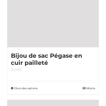
du
produit
Bijou de sac Pégase en
cuir pailleté
10,00
€
Choix des options
Ce
Détails
produit
a