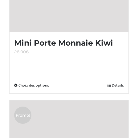
page
du
produit
Mini Porte Monnaie Kiwi
25,00
€
Choix des options
Ce
Détails
produit
a
plusieurs
Promo!
variations.
Les
options