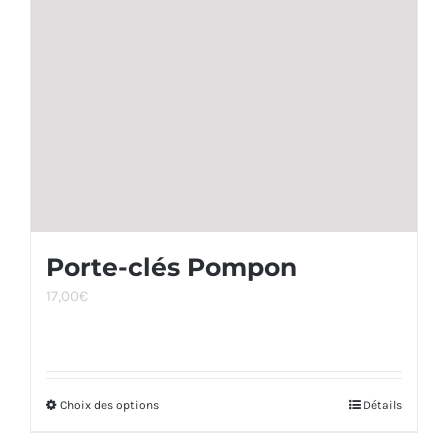
être
choisies
sur
la
page
du
produit
Porte-clés Pompon
17,00
€
Choix des options
Ce
Détails
produit