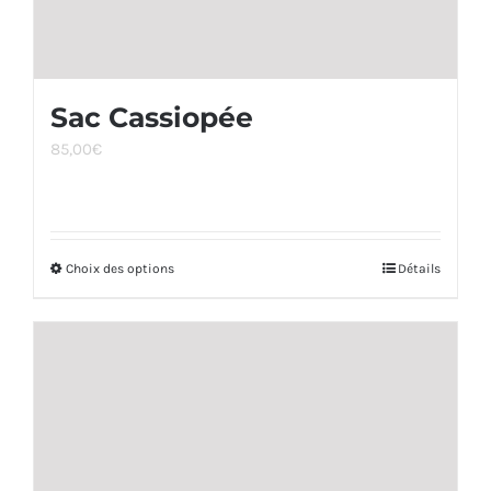
du
produit
Sac Cassiopée
85,00
€
Choix des options
Ce
Détails
produit
a
plusieurs
variations.
Les
options
peuvent