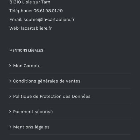
81310 Lisle sur Tarn
la
Téléphone:
06.61.98.01.29
page
Email:
sophie@la-cartabliere.fr
du
Web: lacartabliere.fr
produit
MENTIONS LÉGALES
Mon Compte
Conditions générales de ventes
Politique de Protection des Données
Paiement sécurisé
Mentions légales