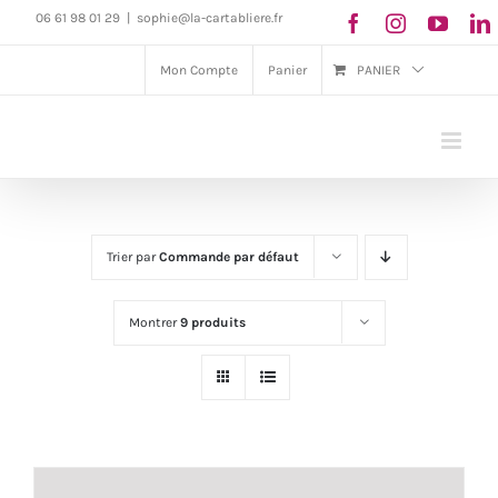
Passer
06 61 98 01 29
|
sophie@la-cartabliere.fr
au
Mon Compte
Panier
PANIER
contenu
Trier par
Commande par défaut
Montrer
9 produits