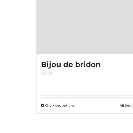
Bijou de bridon
11,00
€
Choix des options
Ce
Déta
produit
a
plusieurs