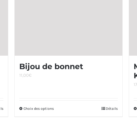
Bijou de bonnet
11,00
€
1
ils
Choix des options
Ce
Détails
produit
a
plusieurs