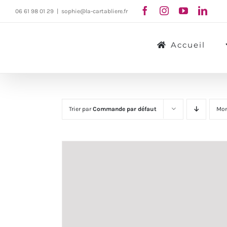
Passer
06 61 98 01 29
|
sophie@la-cartabliere.fr
au
contenu
Accueil
Trier par
Commande par défaut
Mon