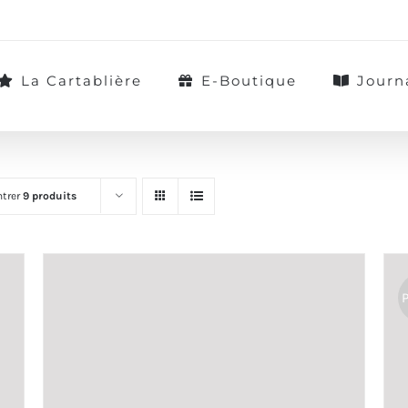
La Cartablière
E-Boutique
Journ
trer
9 produits