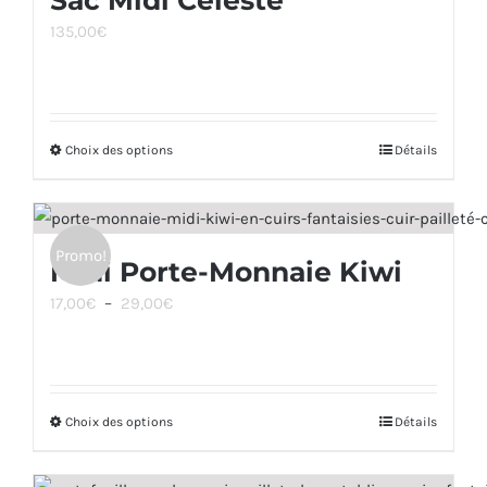
Sac Midi Céleste
variations.
du
135,00
€
Les
produit
options
peuvent
être
Choix des options
Ce
Détails
choisies
produit
sur
a
la
plusieurs
page
Promo!
Midi Porte-Monnaie Kiwi
variations.
du
Plage
17,00
€
–
29,00
€
Les
produit
de
options
prix :
peuvent
17,00€
être
Choix des options
à
Ce
Détails
choisies
29,00€
produit
sur
a