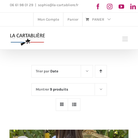
Passer
06 61 98 01 29
|
sophie@la-cartabliere.fr
au
Mon Compte
Panier
PANIER
contenu
Trier par
Date
Montrer
9 produits