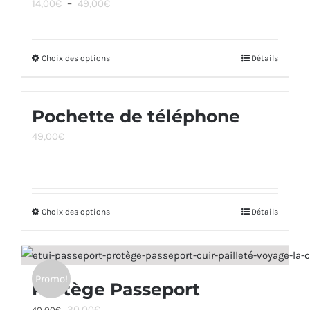
Plage
14,00
€
–
49,00
€
de
prix :
Choix des options
Ce
Détails
14,00€
produit
à
a
49,00€
Pochette de téléphone
plusieurs
49,00
€
variations.
Les
options
peuvent
Choix des options
Ce
Détails
être
produit
choisies
a
sur
plusieurs
la
Promo!
Protège Passeport
variations.
page
Le
Le
30,00
€
40,00
€