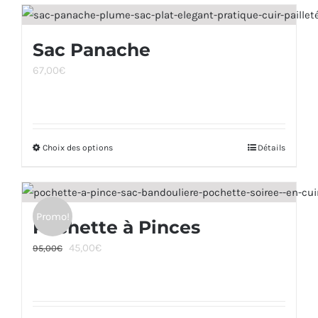
a
la
plusieurs
page
Sac Panache
variations.
du
67,00
€
Les
produit
options
peuvent
être
Choix des options
Ce
Détails
choisies
produit
sur
a
la
plusieurs
page
Promo!
Pochette à Pinces
variations.
du
Le
Le
45,00
€
Les
95,00
€
produit
prix
prix
options
initial
actuel
peuvent
était :
est :
être