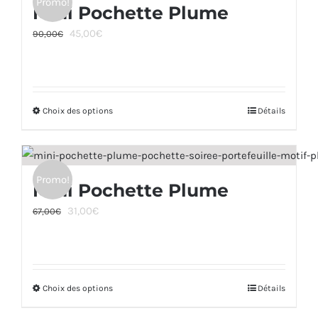
Promo!
Midi Pochette Plume
variations.
page
Le
Le
45,00
€
Les
90,00
€
du
prix
prix
options
produit
initial
actuel
peuvent
était :
est :
être
Choix des options
90,00€.
45,00€.
Ce
Détails
choisies
produit
sur
a
la
plusieurs
page
Promo!
Mini Pochette Plume
variations.
du
Le
Le
31,00
€
Les
67,00
€
produit
prix
prix
options
initial
actuel
peuvent
était :
est :
être
Choix des options
67,00€.
31,00€.
Ce
Détails
choisies
produit
sur