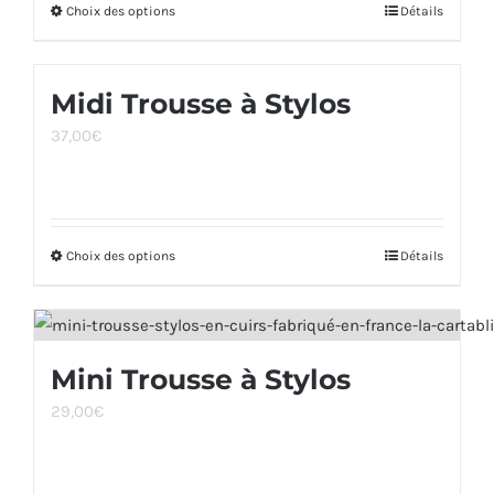
Choix des options
95,00€.
45,00€.
Ce
Détails
choisies
produit
sur
a
la
Midi Trousse à Stylos
plusieurs
page
37,00
€
variations.
du
Les
produit
options
peuvent
Choix des options
Ce
Détails
être
produit
choisies
a
sur
plusieurs
la
Mini Trousse à Stylos
variations.
page
29,00
€
Les
du
options
produit
peuvent