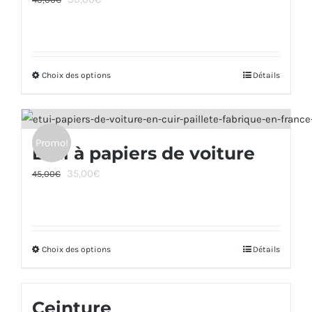
Les
du
prix
prix
options
produit
initial
actuel
peuvent
était :
est :
être
Choix des options
40,00€.
30,00€.
Ce
Détails
choisies
produit
sur
a
la
plusieurs
page
Promo!
Étui à papiers de voiture
variations.
du
Le
Le
35,00
€
Les
45,00
€
produit
prix
prix
options
initial
actuel
peuvent
était :
est :
être
Choix des options
45,00€.
35,00€.
Ce
Détails
choisies
produit
sur
a
la
Ceinture
plusieurs
page