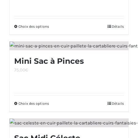
options
peuvent
être
Choix des options
Ce
Détails
choisies
produit
sur
a
la
plusieurs
page
Mini Sac à Pinces
variations.
du
75,00
€
Les
produit
options
peuvent
être
Choix des options
Ce
Détails
choisies
produit
sur
a
la
plusieurs
page