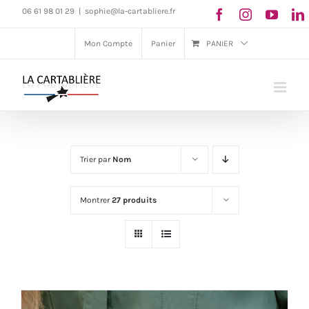
Passer
06 61 98 01 29
|
sophie@la-cartabliere.fr
au
Mon Compte
Panier
PANIER
contenu
Trier par
Nom
Montrer
27 produits