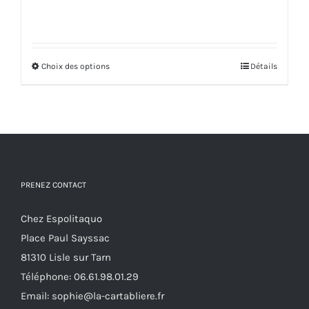
options
peuvent
être
Choix des options
Ce
Détails
choisies
produit
sur
a
la
plusieurs
page
variations.
du
Les
produit
options
PRENEZ CONTACT
peuvent
Chez Espolitaquo
être
Place Paul Sayssac
choisies
81310 Lisle sur Tarn
sur
Téléphone:
06.61.98.01.29
la
Email:
sophie@la-cartabliere.fr
page