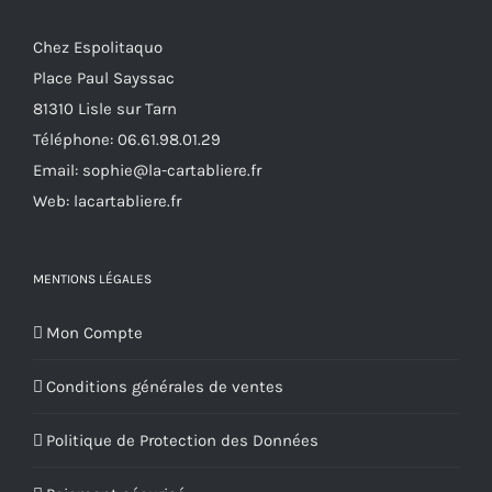
peuvent
Chez Espolitaquo
être
Place Paul Sayssac
choisies
81310 Lisle sur Tarn
sur
Téléphone:
06.61.98.01.29
la
Email:
sophie@la-cartabliere.fr
page
Web: lacartabliere.fr
du
produit
MENTIONS LÉGALES
Mon Compte
Conditions générales de ventes
Politique de Protection des Données