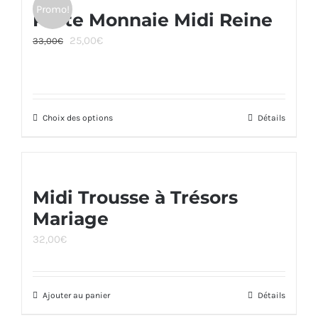
Promo!
Porte Monnaie Midi Reine
Le
Le
25,00
€
33,00
€
prix
prix
initial
actuel
était :
est :
Choix des options
33,00€.
25,00€.
Ce
Détails
produit
a
plusieurs
Midi Trousse à Trésors
variations.
Mariage
Les
options
32,00
€
peuvent
être
Ajouter au panier
Détails
choisies