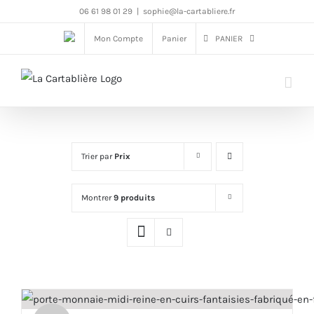
Passer
06 61 98 01 29
|
sophie@la-cartabliere.fr
au
Mon Compte
Panier
PANIER
contenu
Trier par
Prix
Montrer
9 produits