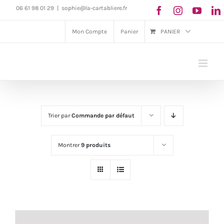
Passer
06 61 98 01 29
|
sophie@la-cartabliere.fr
au
Mon Compte
Panier
PANIER
contenu
Trier par
Commande par défaut
Montrer
9 produits