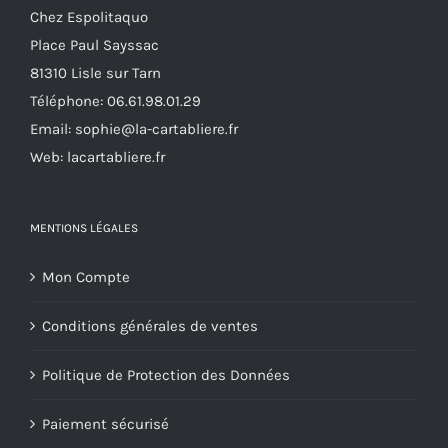
Chez Espolitaquo
être
Place Paul Sayssac
choisies
81310 Lisle sur Tarn
sur
Téléphone:
06.61.98.01.29
la
Email:
sophie@la-cartabliere.fr
page
Web: lacartabliere.fr
du
produit
MENTIONS LÉGALES
Mon Compte
Conditions générales de ventes
Politique de Protection des Données
Paiement sécurisé