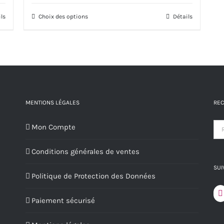
ils
Choix des options
Ce
Détails
produit
a
plusieurs
variations.
Les
options
MENTIONS LÉGALES
REC
peuvent
Mon Compte
être
choisies
Conditions générales de ventes
sur
SUI
la
Politique de Protection des Données
page
du
Paiement sécurisé
produit