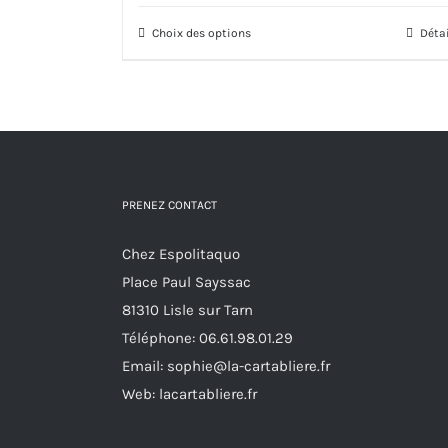
était :
est :
Choix des options
17,00€.
11,00€.
Ce
Déta
produit
a
plusieurs
variations.
Les
options
PRENEZ CONTACT
peuvent
Chez Espolitaquo
être
Place Paul Sayssac
choisies
81310 Lisle sur Tarn
sur
Téléphone:
06.61.98.01.29
la
Email:
sophie@la-cartabliere.fr
page
Web: lacartabliere.fr
du
produit