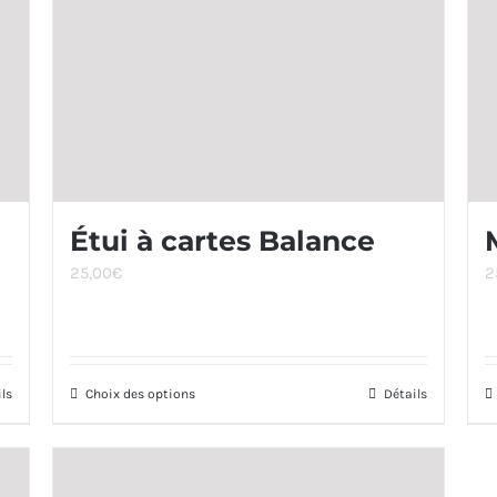
Étui à cartes Balance
25,00
€
2
ils
Choix des options
Ce
Détails
produit
a
plusieurs