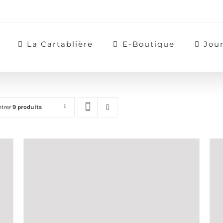
La Cartablière
E-Boutique
Jou
trer
9 produits