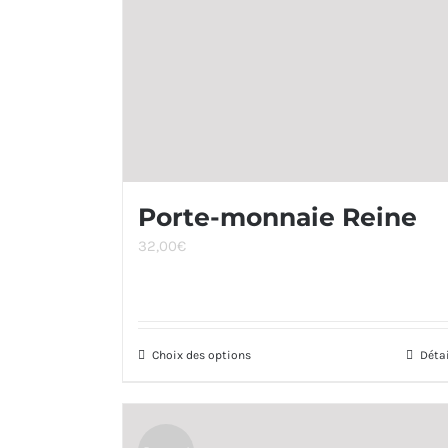
Porte-monnaie Reine
32,00
€
Choix des options
Ce
Déta
produit
a
plusieurs