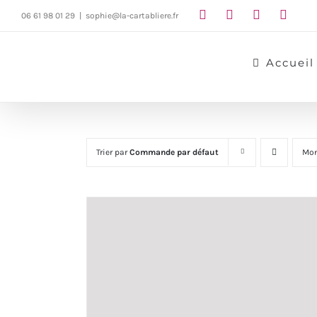
Passer
06 61 98 01 29
|
sophie@la-cartabliere.fr
au
contenu
Accueil
Trier par
Commande par défaut
Mon