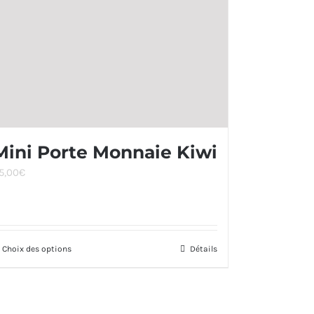
Mini Porte Monnaie Kiwi
5,00
€
Choix des options
Ce
Détails
produit
a
plusieurs