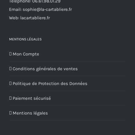
Téléphone:
06.61.98.01.29
la
Email:
sophie@la-cartabliere.fr
page
Web: lacartabliere.fr
du
produit
MENTIONS LÉGALES
Mon Compte
Conditions générales de ventes
Politique de Protection des Données
Paiement sécurisé
Mentions légales