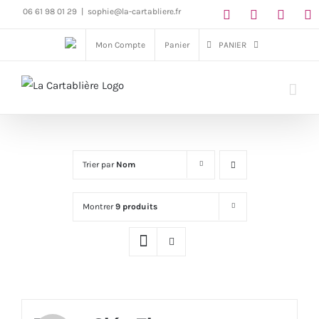
Passer
06 61 98 01 29
|
sophie@la-cartabliere.fr
au
Mon Compte
Panier
PANIER
contenu
Trier par
Nom
Montrer
9 produits