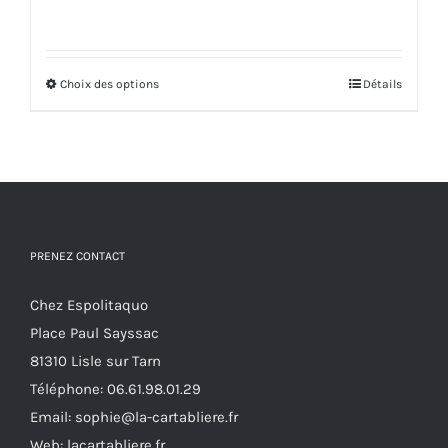
prix
prix
initial
actuel
était :
est :
Choix des options
75,00€.
45,00€.
Ce
Détails
produit
a
plusieurs
variations.
Les
options
PRENEZ CONTACT
peuvent
Chez Espolitaquo
être
Place Paul Sayssac
choisies
81310 Lisle sur Tarn
sur
Téléphone:
06.61.98.01.29
la
Email:
sophie@la-cartabliere.fr
page
Web: lacartabliere.fr