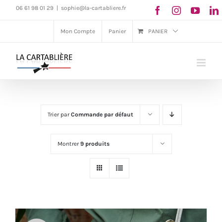
Passer
06 61 98 01 29
|
sophie@la-cartabliere.fr
au
Mon Compte
Panier
PANIER
contenu
Trier par
Commande par défaut
Montrer
9 produits