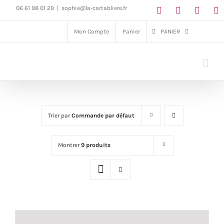
Passer
06 61 98 01 29
|
sophie@la-cartabliere.fr
au
Mon Compte
Panier
PANIER
contenu
Trier par
Commande par défaut
Montrer
9 produits