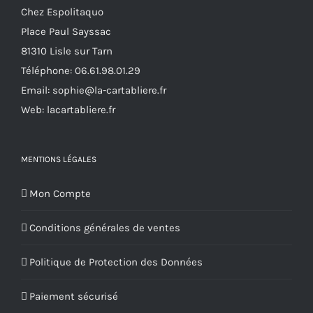
Chez Espolitaquo
être
Place Paul Sayssac
choisies
81310 Lisle sur Tarn
sur
Téléphone:
06.61.98.01.29
la
Email:
sophie@la-cartabliere.fr
page
Web: lacartabliere.fr
du
produit
MENTIONS LÉGALES
Mon Compte
Conditions générales de ventes
Politique de Protection des Données
Paiement sécurisé