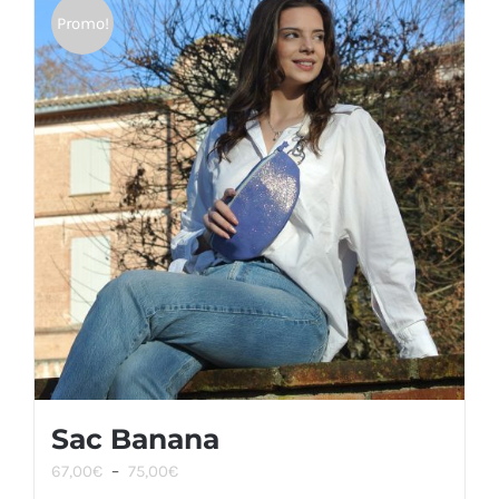
Promo!
Sac Banana
Plage
67,00
€
–
75,00
€