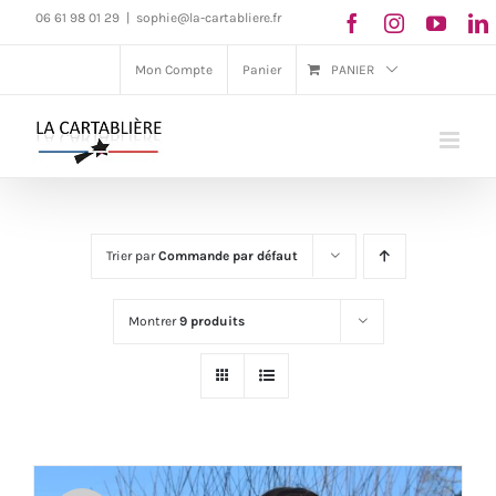
Passer
06 61 98 01 29
|
sophie@la-cartabliere.fr
au
Mon Compte
Panier
PANIER
contenu
Trier par
Commande par défaut
Montrer
9 produits