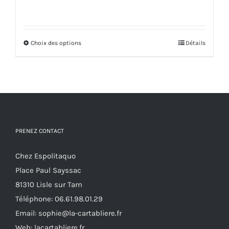
de
prix :
67,00€
Choix des options
Ce
à
Détails
produit
75,00€
a
plusieurs
variations.
Les
options
PRENEZ CONTACT
peuvent
Chez Espolitaquo
être
Place Paul Sayssac
choisies
81310 Lisle sur Tarn
sur
Téléphone:
06.61.98.01.29
la
Email:
sophie@la-cartabliere.fr
page
Web: lacartabliere.fr