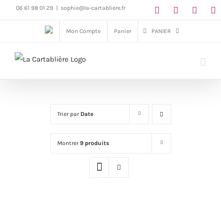
Passer
06 61 98 01 29
|
sophie@la-cartabliere.fr
au
Mon Compte
Panier
PANIER
contenu
Trier par
Date
Montrer
9 produits