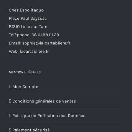
être
Chez Espolitaquo
choisies
Place Paul Sayssac
sur
81310 Lisle sur Tarn
la
Téléphone:
06.61.98.01.29
page
Email:
sophie@la-cartabliere.fr
du
Web: lacartabliere.fr
produit
MENTIONS LÉGALES
Mon Compte
Conditions générales de ventes
Politique de Protection des Données
Paiement sécurisé