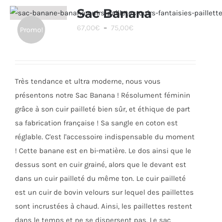
Sac Banana
Plage
67,00
€
–
75,00
€
Promo!
de
prix :
67,00€
Très tendance et ultra moderne, nous vous
à
présentons notre Sac Banana ! Résolument féminin
75,00€
grâce à son cuir pailleté bien sûr, et éthique de part
sa fabrication française ! Sa sangle en coton est
réglable. C'est l'accessoire indispensable du moment
! Cette banane est en bi-matière. Le dos ainsi que le
dessus sont en cuir grainé, alors que le devant est
dans un cuir pailleté du même ton. Le cuir pailleté
est un cuir de bovin velours sur lequel des paillettes
sont incrustées à chaud. Ainsi, les paillettes restent
dans le temps et ne se dispersent pas. Le sac