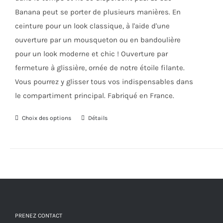
Banana peut se porter de plusieurs manières. En
ceinture pour un look classique, à l'aide d'une
ouverture par un mousqueton ou en bandoulière
pour un look moderne et chic ! Ouverture par
fermeture à glissière, ornée de notre étoile filante.
Vous pourrez y glisser tous vos indispensables dans
le compartiment principal. Fabriqué en France.
Choix des options
Ce
Détails
produit
a
plusieurs
variations.
Les
options
PRENEZ CONTACT
peuvent