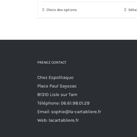
Choix des options
Ce
Déta
produit
a
plusieurs
variations.
Les
options
PRENEZ CONTACT
peuvent
Chez Espolitaquo
être
Place Paul Sayssac
choisies
81310 Lisle sur Tarn
sur
Téléphone:
06.61.98.01.29
la
Email:
sophie@la-cartabliere.fr
page
Web: lacartabliere.fr
du
produit