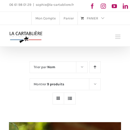
Passer
06 61 98 01 29
|
sophie@la-cartabliere.fr
au
Mon Compte
Panier
PANIER
contenu
Trier par
Nom
Montrer
9 produits