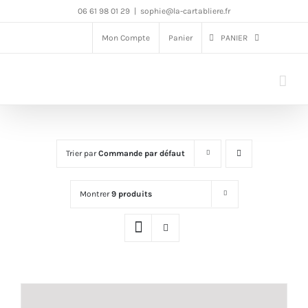
Passer
06 61 98 01 29
|
sophie@la-cartabliere.fr
au
Mon Compte
Panier
PANIER
contenu
Trier par
Commande par défaut
Montrer
9 produits