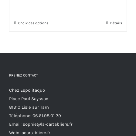
Choix des options
Ce
Détails
produit
a
plusieurs
variations.
Les
options
PRENEZ CONTACT
peuvent
Chez Espolitaquo
être
Place Paul Sayssac
choisies
81310 Lisle sur Tarn
sur
Téléphone:
06.61.98.01.29
la
Email:
sophie@la-cartabliere.fr
page
Web: lacartabliere.fr
du