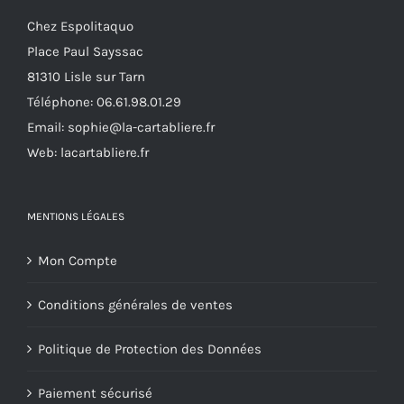
choisies
Chez Espolitaquo
sur
Place Paul Sayssac
la
81310 Lisle sur Tarn
page
Téléphone:
06.61.98.01.29
du
Email:
sophie@la-cartabliere.fr
produit
Web: lacartabliere.fr
MENTIONS LÉGALES
Mon Compte
Conditions générales de ventes
Politique de Protection des Données
Paiement sécurisé