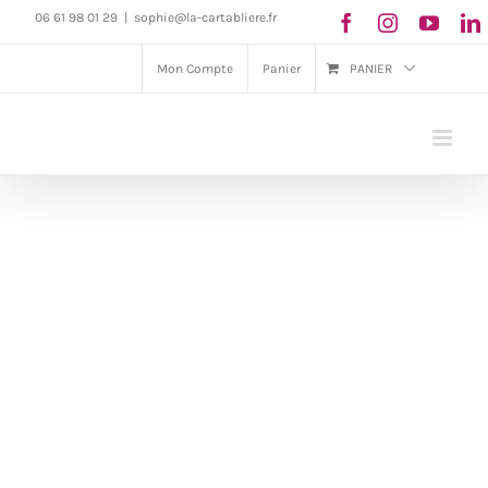
Passer
06 61 98 01 29
|
sophie@la-cartabliere.fr
au
Mon Compte
Panier
PANIER
contenu