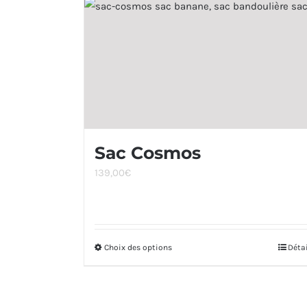
Sac Cosmos
139,00
€
Choix des options
Ce
Déta
produit
a
plusieurs