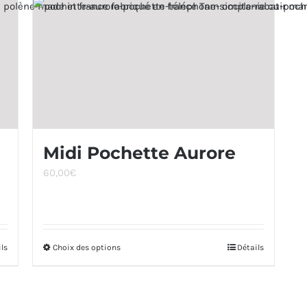
Midi Pochette Aurore
60,00
€
ils
Choix des options
Ce
Détails
produit
a
plusieurs