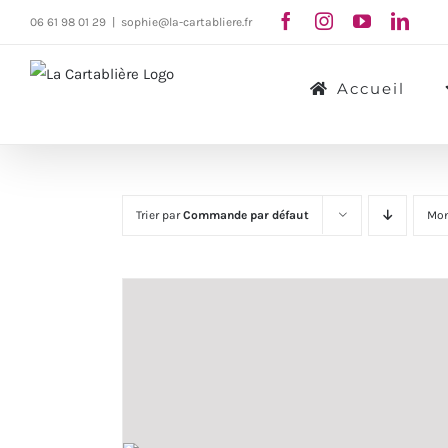
Passer
06 61 98 01 29
|
sophie@la-cartabliere.fr
au
contenu
Accueil
Trier par
Commande par défaut
Mon