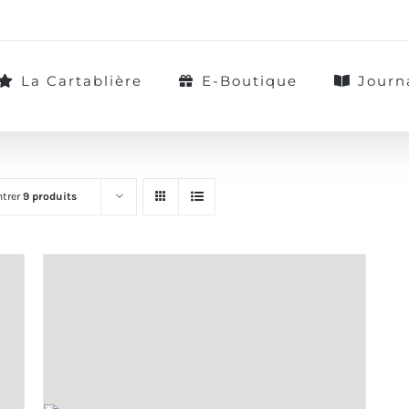
La Cartablière
E-Boutique
Journ
trer
9 produits