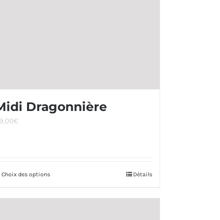
Midi Dragonnière
9,00
€
Choix des options
Ce
Détails
produit
a
plusieurs