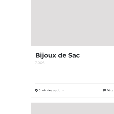
Bijoux de Sac
7,00
€
Choix des options
Ce
Déta
produit
a
plusieurs