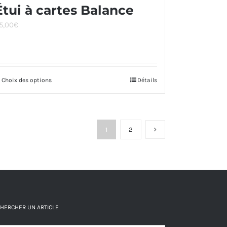
Étui à cartes Balance
5,00
€
Choix des options
Ce
Détails
produit
a
plusieurs
1
2
variations.
Les
options
peuvent
être
HERCHER UN ARTICLE
choisies
sur