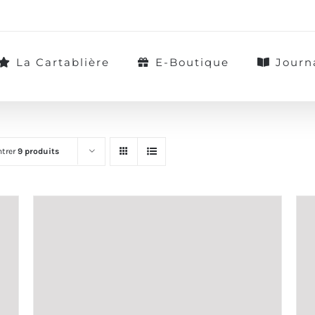
La Cartablière
E-Boutique
Journ
trer
9 produits