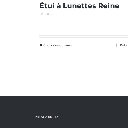
Étui à Lunettes Reine
39,00
€
Choix des options
Ce
Déta
produit
a
plusieurs
variations.
Les
options
peuvent
être
PRENEZ CONTACT
choisies
sur