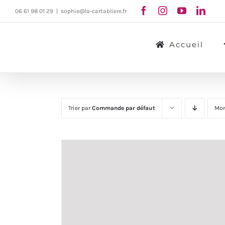
Passer
06 61 98 01 29
|
sophie@la-cartabliere.fr
au
contenu
Accueil
Trier par
Commande par défaut
Mon