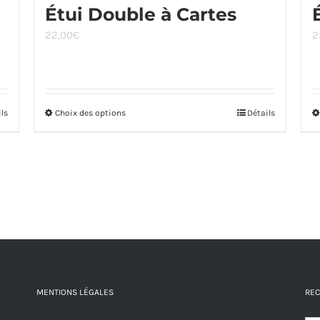
Étui Double à Cartes
22,00
€
2
ils
Choix des options
Ce
Détails
produit
a
plusieurs
variations.
Les
options
peuvent
être
MENTIONS LÉGALES
REC
choisies
sur