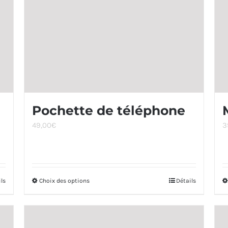
Pochette de téléphone
49,00
€
3
ils
Choix des options
Ce
Détails
produit
a
plusieurs