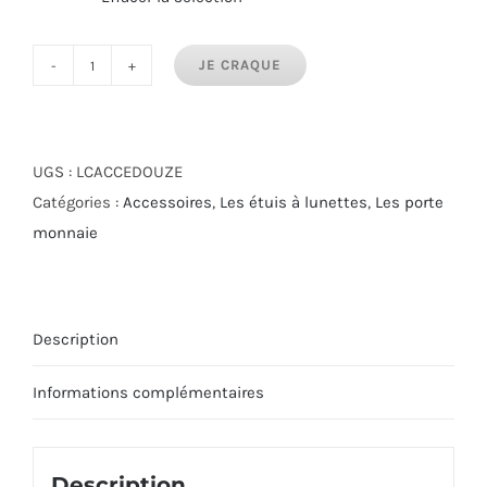
JE CRAQUE
quantité
de
Étui
à
UGS :
LCACCEDOUZE
Lunettes
Catégories :
Accessoires
,
Les étuis à lunettes
,
Les porte
Reine
monnaie
Description
Informations complémentaires
Description