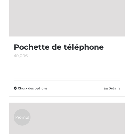
page
du
produit
Pochette de téléphone
49,00
€
Choix des options
Ce
Détails
produit
a
plusieurs
Promo!
variations.
Les