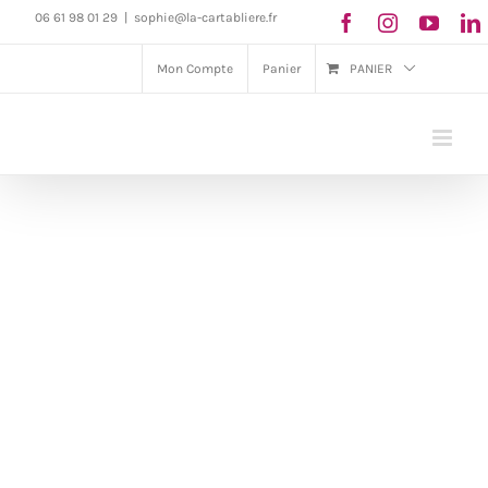
Passer
06 61 98 01 29
|
sophie@la-cartabliere.fr
au
Mon Compte
Panier
PANIER
contenu