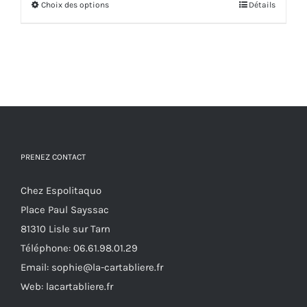
Choix des options
30,00€.
17,00€.
Ce
Détails
produit
a
plusieurs
variations.
Les
options
peuvent
PRENEZ CONTACT
être
choisies
Chez Espolitaquo
sur
Place Paul Sayssac
la
81310 Lisle sur Tarn
page
Téléphone:
06.61.98.01.29
du
Email:
sophie@la-cartabliere.fr
produit
Web: lacartabliere.fr