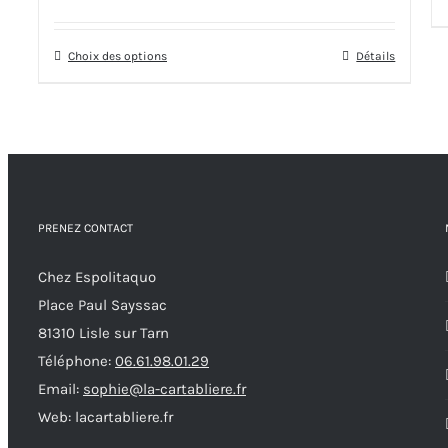
de
page
prix :
du
Choix des options
Ce
Détails
14,00€
produit
produit
à
a
25,00€
plusieurs
variations.
Les
options
PRENEZ CONTACT
peuvent
Chez Espolitaquo
être
Place Paul Sayssac
choisies
81310 Lisle sur Tarn
sur
Téléphone:
06.61.98.01.29
la
Email:
sophie@la-cartabliere.fr
page
Web: lacartabliere.fr
du