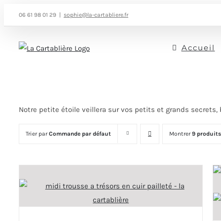
Passer
06 61 98 01 29
|
sophie@la-cartabliere.fr
au
contenu
Accueil
Notre petite étoile veillera sur vos petits et grands secrets,
Trier par
Commande par défaut
Montrer
9 produits