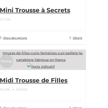
Mini Trousse à Secrets
27,00
€
Choix des options
Ce
Détails
produit
a
plusieurs
Promo!
variations.
Les
Midi Trousse de Filles
options
peuvent
Plage
16,00
€
–
29,00
€
être
de
choisies
prix :
sur