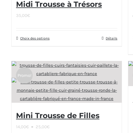
Midi Trousse à Trésors
35,00
€
Choix des options
Ce
Détails
produit
a
plusieurs
variations.
Promo!
Les
options
peuvent
être
Mini Trousse de Filles
choisies
sur
Plage
14,00
€
–
25,00
€
la