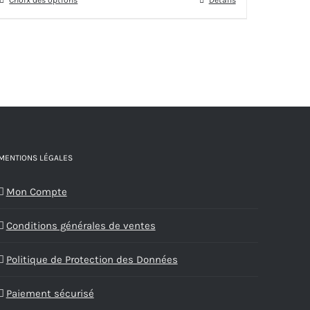
Choix des options
Ce
Détails
16,00€
la
produit
à
page
a
29,00€
du
plusieurs
produit
variations.
Les
options
peuvent
être
MENTIONS LÉGALES
choisies
Mon Compte
sur
la
Conditions générales de ventes
page
du
Politique de Protection des Données
produit
Paiement sécurisé