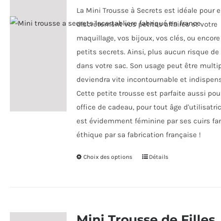
sur
La Mini Trousse à Secrets est idéale pour 
la
discrètement vos petites affaires et votre
page
maquillage, vos bijoux, vos clés, ou encore
du
petits secrets. Ainsi, plus aucun risque de
produit
dans votre sac. Son usage peut être multipl
deviendra vite incontournable et indispen
Cette petite trousse est parfaite aussi pour
office de cadeau, pour tout âge d'utilisatric
est évidemment féminine par ses cuirs fan
éthique par sa fabrication française !
Choix des options
Ce
Détails
produit
a
plusieurs
variations.
Mini Trousse de Filles