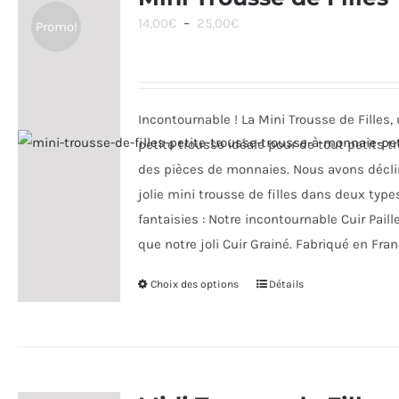
Les
Plage
14,00
€
–
25,00
€
Promo!
options
de
peuvent
prix :
être
14,00€
choisies
Incontournable ! La Mini Trousse de Filles,
à
sur
petite trousse idéale pour de tout petits tr
25,00€
la
des pièces de monnaies. Nous avons décli
page
jolie mini trousse de filles dans deux type
du
fantaisies : Notre incontournable Cuir Paill
produit
que notre joli Cuir Grainé. Fabriqué en Fran
Choix des options
Ce
Détails
produit
a
plusieurs
variations.