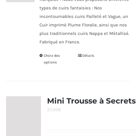
types de cuirs fantaisies : Nos
incontournables cuirs Pailleté et Vague, un
Cuir imprimé Plume Floralie, ainsi que nos
plus traditionnels cuirs Nappa et Métallisé.
Fabriqué en France.
Choix des
Ce
Détails
options
produit
a
plusieurs
variations.
Les
Mini Trousse à Secrets
options
27,00
€
peuvent
être
choisies