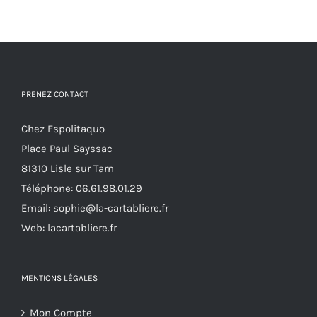
plusieurs
variations.
Les
options
PRENEZ CONTACT
peuvent
être
Chez Espolitaquo
choisies
Place Paul Sayssac
sur
81310 Lisle sur Tarn
la
Téléphone:
06.61.98.01.29
page
Email:
sophie@la-cartabliere.fr
du
Web: lacartabliere.fr
produit
MENTIONS LÉGALES
Mon Compte