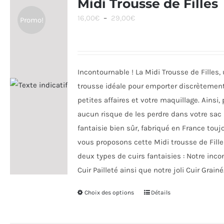
Midi Trousse de Filles
Les
Plage
16,00
€
–
29,00
€
Promo!
options
de
peuvent
prix :
être
16,00€
choisies
Incontournable ! La Midi Trousse de Filles,
à
sur
trousse idéale pour emporter discrètemen
29,00€
la
petites affaires et votre maquillage. Ainsi, 
page
aucun risque de les perdre dans votre sac !
du
fantaisie bien sûr, fabriqué en France touj
produit
vous proposons cette Midi trousse de Fill
deux types de cuirs fantaisies : Notre inc
Cuir Pailleté ainsi que notre joli Cuir Grainé
Choix des options
Ce
Détails
produit
a