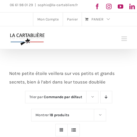
Passer
06 61 98 01 29
|
sophie@la-cartabliere.fr
au
Mon Compte
Panier
PANIER
contenu
Notre petite étoile veillera sur vos petits et grands
secrets, bien à l’abri dans leur tousse doublée
Trier par
Commande par défaut
Montrer
18 produits