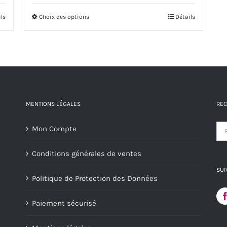
prix :
ils
Choix des options
Ce
Détails
17,00€
produit
à
a
64,00€
plusieurs
variations.
Les
options
MENTIONS LÉGALES
REC
peuvent
Mon Compte
être
choisies
Conditions générales de ventes
sur
SUI
la
Politique de Protection des Données
page
du
Paiement sécurisé
produit