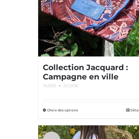
Collection Jacquard :
Campagne en ville
Plage
14,00
€
–
32,00
€
de
prix :
Choix des options
Ce
Déta
14,00€
produit
à
a
32,00€
plusieurs