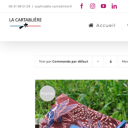
Passer
06 61 98 01 29
|
sophie@la-cartabliere.fr
au
contenu
Accueil
Trier par
Commande par défaut
Mon
Promo!