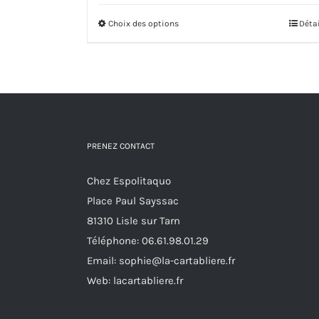
prix :
Choix des options
Ce
Déta
14,00€
produit
à
a
49,00€
plusieurs
variations.
Les
options
PRENEZ CONTACT
peuvent
Chez Espolitaquo
être
Place Paul Sayssac
choisies
81310 Lisle sur Tarn
sur
Téléphone:
06.61.98.01.29
la
Email:
sophie@la-cartabliere.fr
page
Web: lacartabliere.fr
du
produit