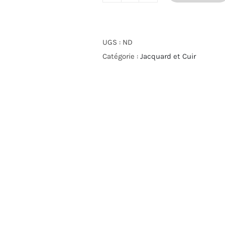
de
Collection
Jacquard
UGS :
ND
:
Catégorie :
Jacquard et Cuir
Campagne
en
ville