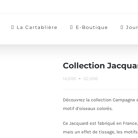
La Cartablière
E-Boutique
Jou
Collection Jacqua
Plage
14,00
€
–
32,00
€
de
prix :
Découvrez la collection Campagne en
14,00€
motif d’oiseaux colorés.
à
32,00€
Ce Jacquard est
fabriqué en France,
mais un effet de tissage, les motif