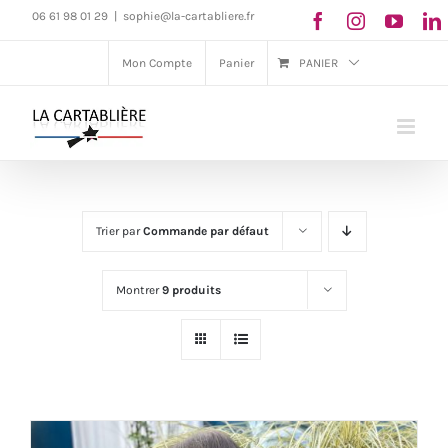
Passer
06 61 98 01 29
|
sophie@la-cartabliere.fr
au
Mon Compte
Panier
PANIER
contenu
Trier par
Commande par défaut
Montrer
9 produits