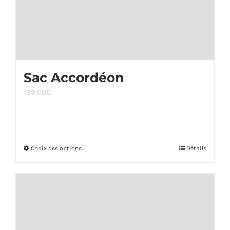
la
page
du
produit
Sac Accordéon
139,00
€
Choix des options
Ce
Détails
produit
a
plusieurs
variations.
Les