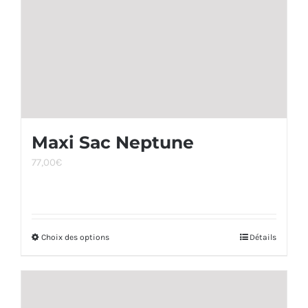
choisies
sur
la
page
du
produit
Maxi Sac Neptune
77,00
€
Choix des options
Ce
Détails
produit
a
plusieurs