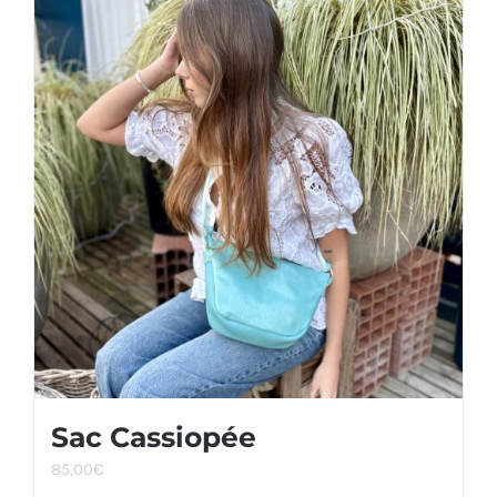
Sac Cassiopée
85,00
€