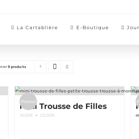
La Cartablière
E-Boutique
Jou
trer
9 produits
Promo!
Mini Trousse de Filles
Plage
14,00
€
–
25,00
€
3
de
prix :