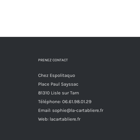
plusieurs
page
variations.
du
Les
produit
options
peuvent
être
choisies
PRENEZ CONTACT
sur
Chez Espolitaquo
la
Place Paul Sayssac
page
81310 Lisle sur Tarn
du
Téléphone:
06.61.98.01.29
produit
Email:
sophie@la-cartabliere.fr
Web: lacartabliere.fr