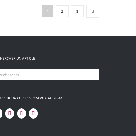
plusieurs
du
1
2
3
variations.
produit
Les
options
peuvent
être
choisies
HERCHER UN ARTICLE
sur
la
page
du
VEZ-NOUS SUR LES RÉSEAUX SOCIAUX
produit