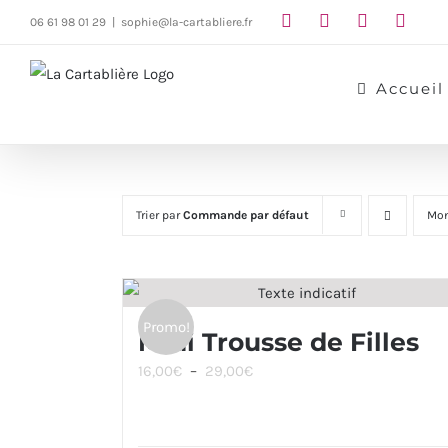
Passer
06 61 98 01 29
|
sophie@la-cartabliere.fr
au
contenu
Accueil
Trier par
Commande par défaut
Mon
Promo!
Midi Trousse de Filles
Plage
16,00
€
–
29,00
€
de
prix :