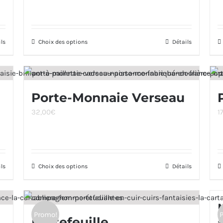
options
peuvent
être
ils
Choix des options
Ce
Détails
choisies
produit
sur
a
la
plusieurs
page
Porte-Monnaie Verseau
variations.
du
32,00
€
1
Les
produit
options
peuvent
être
ils
Choix des options
Ce
Détails
choisies
produit
sur
a
la
plusieurs
page
Promo!
Portefeuille
8