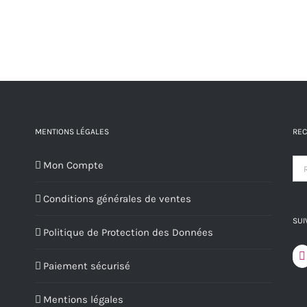
plusieurs
page
variations.
du
Les
produit
options
peuvent
être
choisies
MENTIONS LÉGALES
REC
sur
Mon Compte
la
page
Conditions générales de ventes
du
SUI
produit
Politique de Protection des Données
Paiement sécurisé
Mentions légales