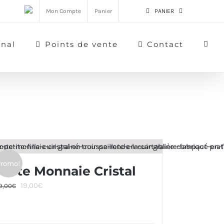
Mon Compte
Panier
PANIER
rnal
Points de vente
Contact
Promo!
Porte Monnaie Cristal
Le
Le
19,00
€
9,00
€
prix
prix
initial
actuel