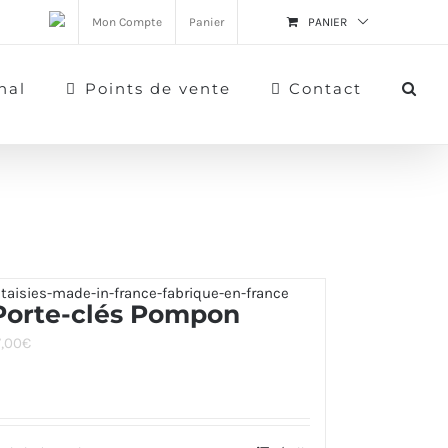
Mon Compte
Panier
PANIER
nal
Points de vente
Contact
Porte-clés Pompon
7,00
€