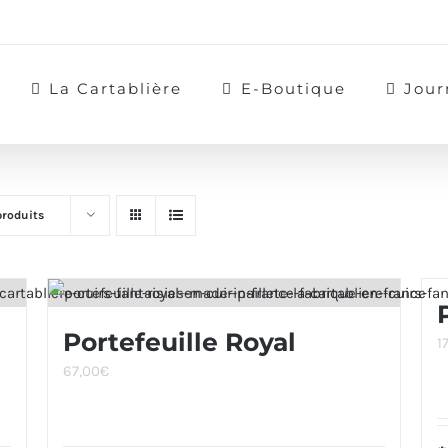
La Cartablière
E-Boutique
Jour
produits
Portefeuille Royal
1
67,00
€