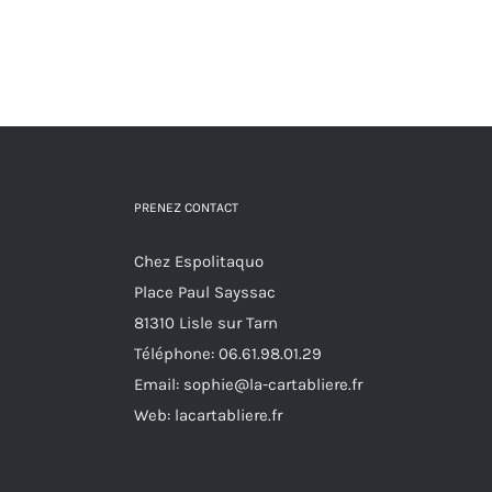
plusieurs
page
variations.
du
Les
produit
options
peuvent
être
PRENEZ CONTACT
choisies
sur
Chez Espolitaquo
la
Place Paul Sayssac
page
81310 Lisle sur Tarn
du
Téléphone:
06.61.98.01.29
produit
Email:
sophie@la-cartabliere.fr
Web: lacartabliere.fr