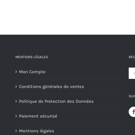
variations.
page
Les
du
options
produit
peuvent
être
choisies
MENTIONS LÉGALES
REC
sur
la
Mon Compte
page
du
Conditions générales de ventes
produit
SUI
Politique de Protection des Données
Paiement sécurisé
Mentions légales