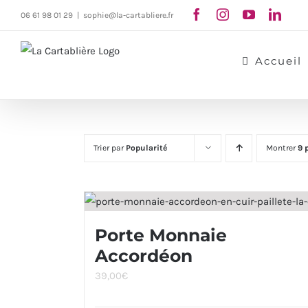
Passer
06 61 98 01 29
|
sophie@la-cartabliere.fr
au
contenu
Accueil
Trier par
Popularité
Montrer
9 
Porte Monnaie
Accordéon
39,00
€