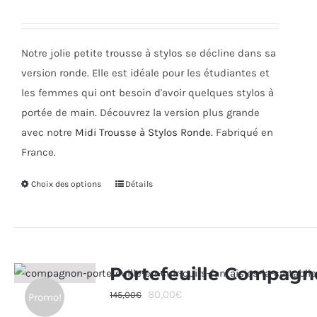
être
choisies
sur
Notre jolie petite trousse à stylos se décline dans sa
la
version ronde. Elle est idéale pour les étudiantes et
page
les femmes qui ont besoin d'avoir quelques stylos à
du
portée de main. Découvrez la version plus grande
produit
avec notre
Midi Trousse à Stylos Ronde
. Fabriqué en
France.
Choix des options
Ce
Détails
produit
a
plusieurs
variations.
Portefeuille Compagn
Les
Le
Le
80,00
€
145,00
€
Promo!
options
prix
prix