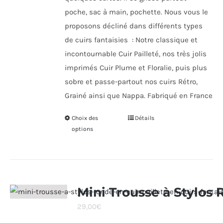
poche, sac à main, pochette. Nous vous le
proposons décliné dans différents types
de cuirs fantaisies : Notre classique et
incontournable Cuir Pailleté, nos très jolis
imprimés Cuir Plume et Floralie, puis plus
sobre et passe-partout nos cuirs Rétro,
Grainé ainsi que Nappa. Fabriqué en France
Choix des
Ce
Détails
options
produit
a
plusieurs
variations.
Les
Mini Trousse à Stylos
options
29,00
€
peuvent