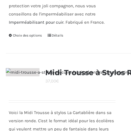
protection votre joli compagnon, nous vous
conseillons de l'imperméabiliser avec notre
Imperméabilisant pour cuir
. Fabriqué en France.
Choix des options
Ce
Détails
produit
a
plusieurs
variations.
Midi Trousse à Stylos
Les
37,00
€
options
peuvent
être
choisies
Voici la Midi Trousse à stylos La Cartablière dans sa
sur
version ronde. C'est le format idéal pour les écolières
la
qui veulent mettre un peu de fantaisie dans leurs