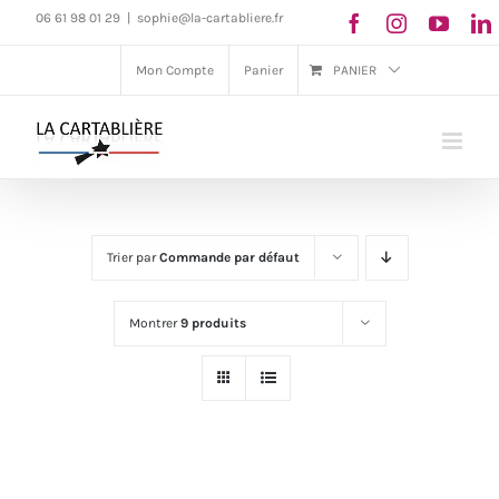
Passer
06 61 98 01 29
|
sophie@la-cartabliere.fr
au
Mon Compte
Panier
PANIER
contenu
Trier par
Commande par défaut
Montrer
9 produits