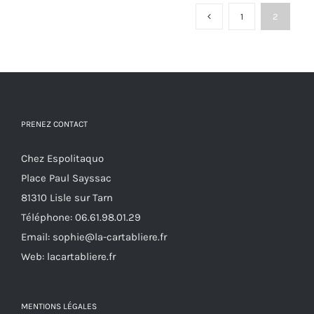
variations.
1
2
Les
options
peuvent
être
choisies
PRENEZ CONTACT
sur
la
Chez Espolitaquo
page
Place Paul Sayssac
du
81310 Lisle sur Tarn
produit
Téléphone:
06.61.98.01.29
Email:
sophie@la-cartabliere.fr
Web: lacartabliere.fr
MENTIONS LÉGALES