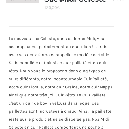
Les
135,00
€
options
peuvent
être
choisies
Le nouveau sac Céleste, dans sa forme Midi, vous
sur
accompagnera parfaitement au quotidien ! Le rabat
la
avec ses deux fermoirs rappelle le modèle cartable.
page
Sa bandoulière est ainsi en cuir pailleté et en cuir
du
rétro. Nous vous le proposons dans cinq types de
produit
cuirs différents, notre incontournable Cuir Pailleté,
notre cuir Floralie, notre cuir Grainé, notre cuir Nappa
ainsi que notre très joli Cuir Rétro. Le Cuir Pailleté
c'est un cuir de bovin velours dans lequel des
paillettes sont incrustées à chaud. Ainsi, la paillette
reste sur le produit et ne se disperse pas. Nos Midi
Céleste en cuir Pailleté comportent une poche à