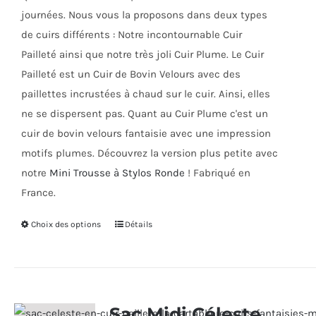
page
journées. Nous vous la proposons dans deux types
du
de cuirs différents : Notre incontournable Cuir
produit
Pailleté ainsi que notre très joli Cuir Plume. Le Cuir
Pailleté est un Cuir de Bovin Velours avec des
paillettes incrustées à chaud sur le cuir. Ainsi, elles
ne se dispersent pas. Quant au Cuir Plume c'est un
cuir de bovin velours fantaisie avec une impression
motifs plumes. Découvrez la version plus petite avec
notre
Mini Trousse à Stylos Ronde
! Fabriqué en
France.
Choix des options
Ce
Détails
produit
a
plusieurs
variations.
Sac Midi Céleste