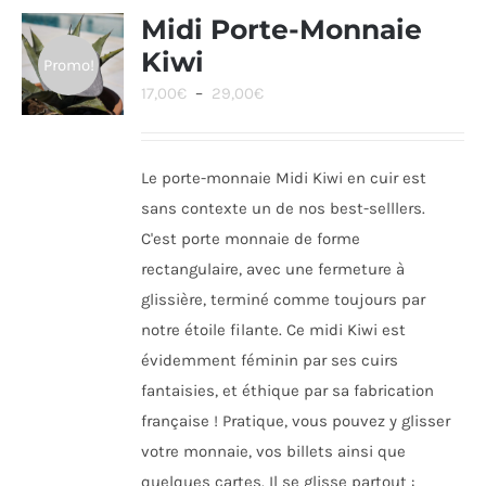
Midi Porte-Monnaie
Kiwi
Promo!
Plage
17,00
€
–
29,00
€
de
prix :
Le porte-monnaie Midi Kiwi en cuir est
17,00€
sans contexte un de nos best-selllers.
à
C'est porte monnaie de forme
29,00€
rectangulaire, avec une fermeture à
glissière, terminé comme toujours par
notre étoile filante. Ce midi Kiwi est
évidemment féminin par ses cuirs
fantaisies, et éthique par sa fabrication
française ! Pratique, vous pouvez y glisser
votre monnaie, vos billets ainsi que
quelques cartes. Il se glisse partout :