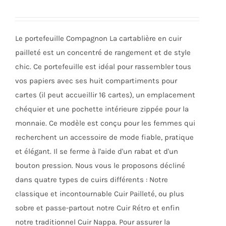
peuvent
initial
actuel
être
était :
est :
choisies
Le portefeuille Compagnon La cartablière en cuir
145,00€.
80,00€.
sur
pailleté est un concentré de rangement et de style
la
chic. Ce portefeuille est idéal pour rassembler tous
page
vos papiers avec ses huit compartiments pour
du
cartes (il peut accueillir 16 cartes), un emplacement
produit
chéquier et une pochette intérieure zippée pour la
monnaie. Ce modèle est conçu pour les femmes qui
recherchent un accessoire de mode fiable, pratique
et élégant. Il se ferme à l'aide d'un rabat et d'un
bouton pression. Nous vous le proposons décliné
dans quatre types de cuirs différents : Notre
classique et incontournable Cuir Pailleté, ou plus
sobre et passe-partout notre Cuir Rétro et enfin
notre traditionnel Cuir Nappa. Pour assurer la