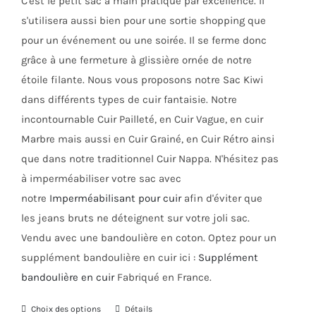
C'est le petit sac à main pratique par excellence. Il
du
s'utilisera aussi bien pour une sortie shopping que
produit
pour un événement ou une soirée. Il se ferme donc
grâce à une fermeture à glissière ornée de notre
étoile filante. Nous vous proposons notre Sac Kiwi
dans différents types de cuir fantaisie. Notre
incontournable Cuir Pailleté, en Cuir Vague, en cuir
Marbre mais aussi en Cuir Grainé, en Cuir Rétro ainsi
que dans notre traditionnel Cuir Nappa. N'hésitez pas
à imperméabiliser votre sac avec
notre
Imperméabilisant pour cuir
afin d'éviter que
les jeans bruts ne déteignent sur votre joli sac.
Vendu avec une bandoulière en coton. Optez pour un
supplément bandoulière en cuir ici :
Supplément
bandoulière en cuir
Fabriqué en France.
Choix des options
Ce
Détails