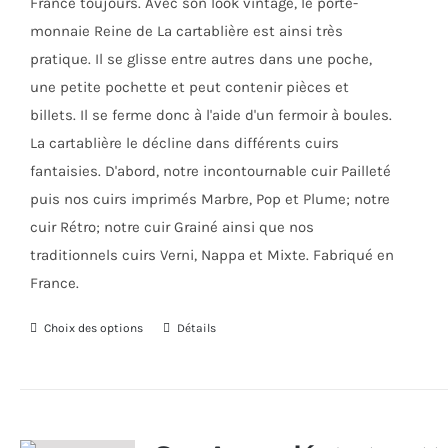
France toujours. Avec son look vintage, le porte-
produit
monnaie Reine de La cartablière est ainsi très
pratique. Il se glisse entre autres dans une poche,
une petite pochette et peut contenir pièces et
billets. Il se ferme donc à l'aide d'un fermoir à boules.
La cartablière le décline dans différents cuirs
fantaisies. D'abord, notre incontournable cuir Pailleté
puis nos cuirs imprimés Marbre, Pop et Plume; notre
cuir Rétro; notre cuir Grainé ainsi que nos
traditionnels cuirs Verni, Nappa et Mixte. Fabriqué en
France.
Choix des options
Ce
Détails
produit
a
plusieurs
variations.