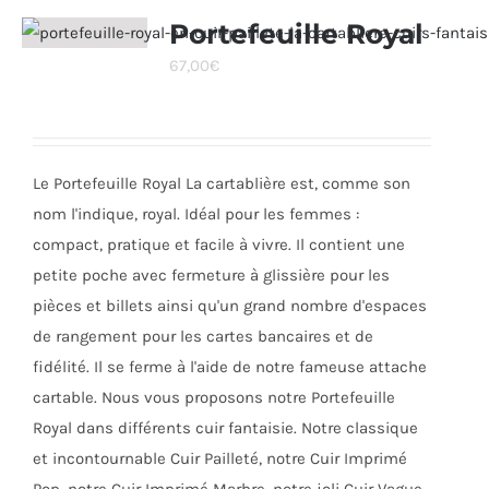
variations.
Portefeuille Royal
Les
67,00
€
options
peuvent
être
choisies
Le Portefeuille Royal La cartablière est, comme son
sur
nom l'indique, royal. Idéal pour les femmes :
la
compact, pratique et facile à vivre. Il contient une
page
petite poche avec fermeture à glissière pour les
du
pièces et billets ainsi qu'un grand nombre d'espaces
produit
de rangement pour les cartes bancaires et de
fidélité. Il se ferme à l'aide de notre fameuse attache
cartable. Nous vous proposons notre Portefeuille
Royal dans différents cuir fantaisie. Notre classique
et incontournable Cuir Pailleté, notre Cuir Imprimé