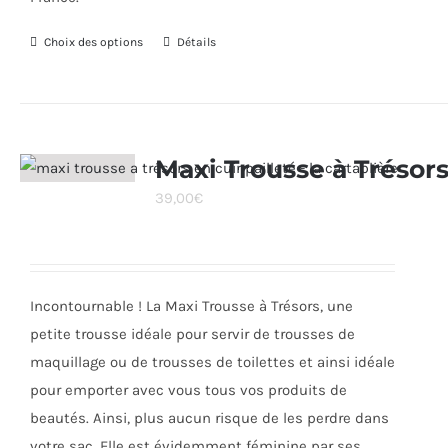
Choix des options
Ce
Détails
produit
a
plusieurs
variations.
Maxi Trousse à Trésor
Les
39,00
€
options
peuvent
être
choisies
Incontournable ! La Maxi Trousse à Trésors, une
sur
petite trousse idéale pour servir de trousses de
la
maquillage ou de trousses de toilettes et ainsi idéale
page
pour emporter avec vous tous vos produits de
du
beautés. Ainsi, plus aucun risque de les perdre dans
produit
votre sac. Elle est évidemment féminine par ses