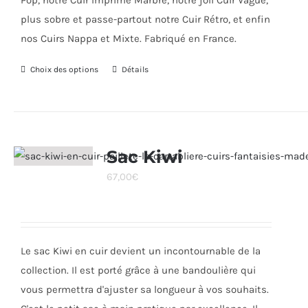
Pop, notre Cuir Imprimé Marbre, notre joli Cuir Vague,
plus sobre et passe-partout notre Cuir Rétro, et enfin
nos Cuirs Nappa et Mixte. Fabriqué en France.
Choix des options
Ce
Détails
produit
a
plusieurs
variations.
Sac Kiwi
Les
67,00
€
options
peuvent
être
choisies
Le sac Kiwi en cuir devient un incontournable de la
sur
collection. Il est porté grâce à une bandoulière qui
la
vous permettra d'ajuster sa longueur à vos souhaits.
page