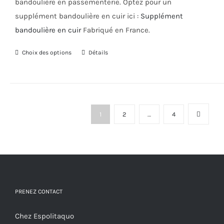
bandoulière en passementerie. Optez pour un
supplément bandoulière en cuir ici :
Supplément
bandoulière en cuir
Fabriqué en France.
Choix des options
Ce
Détails
produit
a
plusieurs
variations.
1
2
…
4
Les
options
peuvent
être
choisies
PRENEZ CONTACT
sur
la
Chez Espolitaquo
page