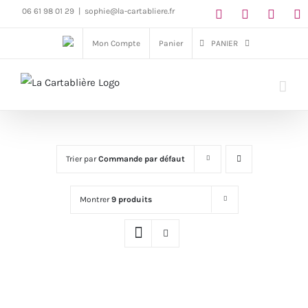
Passer
06 61 98 01 29
|
sophie@la-cartabliere.fr
au
Mon Compte
Panier
PANIER
contenu
Trier par
Commande par défaut
Montrer
9 produits