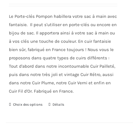
être
choisies
Le Porte-clés Pompon habillera votre sac à main avec
sur
fantaisie. Il peut s'utiliser en porte-clés ou encore en
la
bijou de sac. Il apportera ainsi à votre sac à main ou
page
à vos clés une touche de couleur. En cuir fantaisie
du
bien sûr, fabriqué en France toujours ! Nous vous le
produit
proposons dans quatre types de cuirs différents :
Tout d'abord dans notre incontournable Cuir Pailleté,
puis dans notre très joli et vintage Cuir Rétro, aussi
dans notre Cuir Plume, notre Cuir Verni et enfin en
Cuir Fil d'Or. Fabriqué en France.
Choix des options
Ce
Détails
produit
a
plusieurs