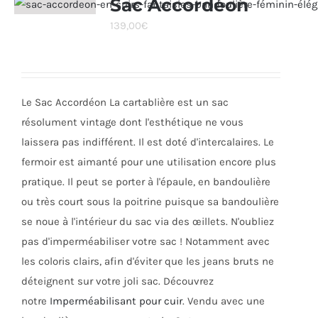
Sac Accordéon
Les
139,00
€
options
peuvent
être
choisies
Le Sac Accordéon La cartablière est un sac
sur
résolument vintage dont l'esthétique ne vous
la
laissera pas indifférent. Il est doté d'intercalaires. Le
page
fermoir est aimanté pour une utilisation encore plus
du
pratique. Il peut se porter à l'épaule, en bandoulière
produit
ou très court sous la poitrine puisque sa bandoulière
se noue à l'intérieur du sac via des œillets. N'oubliez
pas d'imperméabiliser votre sac ! Notamment avec
les coloris clairs, afin d'éviter que les jeans bruts ne
déteignent sur votre joli sac. Découvrez
notre
Imperméabilisant pour cuir
. Vendu avec une