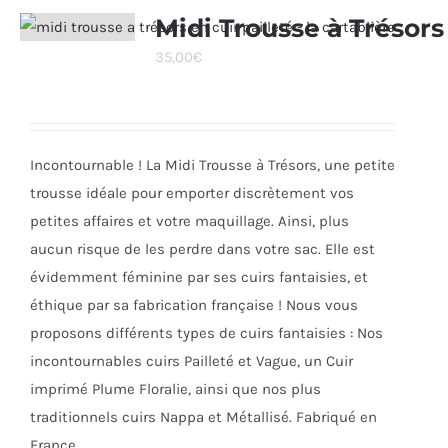
variations.
Midi Trousse à Trésors
Les
35,00
€
options
peuvent
être
choisies
Incontournable ! La Midi Trousse à Trésors, une petite
sur
trousse idéale pour emporter discrètement vos
la
petites affaires et votre maquillage. Ainsi, plus
page
aucun risque de les perdre dans votre sac. Elle est
du
évidemment féminine par ses cuirs fantaisies, et
produit
éthique par sa fabrication française ! Nous vous
proposons différents types de cuirs fantaisies : Nos
incontournables cuirs Pailleté et Vague, un Cuir
imprimé Plume Floralie, ainsi que nos plus
traditionnels cuirs Nappa et Métallisé. Fabriqué en
France.