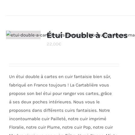
produit
a
plusieurs
variations.
Étui Double à Cartes
Les
22,00
€
options
peuvent
être
choisies
Un étui double à cartes en cuir fantaisie bien sûr,
sur
fabriqué en France toujours ! La Cartablière vous
la
propose son bel étui pour ranger vos cartes, grâce
page
à ses deux poches intérieures. Nous vous le
du
proposons dans différents cuirs fantaisies. Notre
produit
incontournable cuir Pailleté, notre cuir imprimé
Floralie, notre cuir Plume, notre cuir Pop, notre cuir