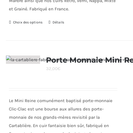
Marbre ainsi que nos cuirs Rétro, Verni, Nappa, Mixte
et Grainé. Fabriqué en France.
Choix des options
Ce
Détails
produit
a
plusieurs
variations.
Porte Monnaie Mini R
Les
32,00
€
options
peuvent
être
choisies
Le Mini Reine comunément baptisé porte-monnaie
sur
Clic-Clac est une bourse aux allures des porte-
la
monnaie de nos grands-mères revisité par la
page
Cartablière. En cuir fantaisie bien sûr, fabriqué en
du