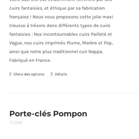
cuirs fantaisies, et éthique par sa fabrication
française ! Nous vous proposons cette jolie maxi
trousse à trésors dans différents types de cuirs
fantaisies : Nos incontournables cuirs Pailleté et
Vague, nos cuirs imprimés Plume, Marbre et Pop,
ainsi que notre plus traditionnel cuir Nappa.
Fabriqué en France.
Choix des options
Ce
Détails
produit
a
plusieurs
variations.
Porte-clés Pompon
Les
17,00
€
options
peuvent