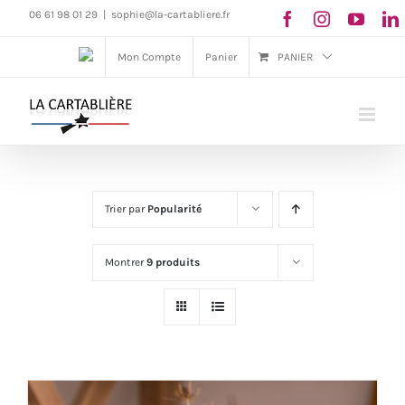
Passer
06 61 98 01 29
|
sophie@la-cartabliere.fr
au
Mon Compte
Panier
PANIER
contenu
Trier par
Popularité
Montrer
9 produits