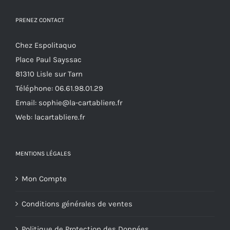
être
PRENEZ CONTACT
choisies
sur
Chez Espolitaquo
la
Place Paul Sayssac
page
81310 Lisle sur Tarn
du
Téléphone:
06.61.98.01.29
produit
Email:
sophie@la-cartabliere.fr
Web: lacartabliere.fr
MENTIONS LÉGALES
Mon Compte
Conditions générales de ventes
Politique de Protection des Données