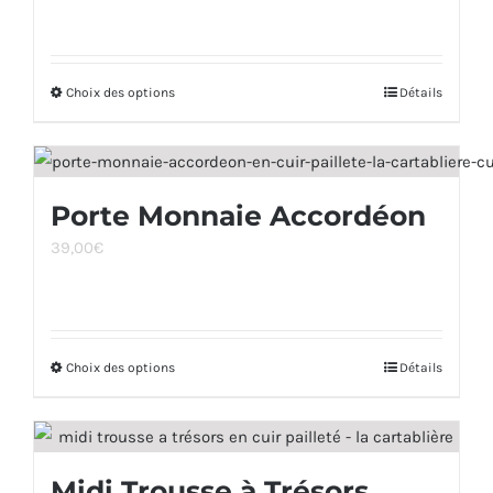
Choix des options
Ce
Détails
produit
a
plusieurs
Porte Monnaie Accordéon
variations.
39,00
€
Les
options
peuvent
être
Choix des options
Ce
Détails
choisies
produit
sur
a
la
plusieurs
page
Midi Trousse à Trésors