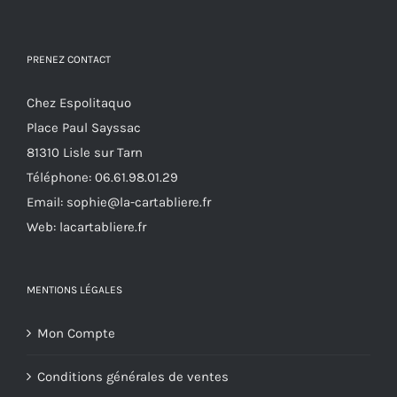
peuvent
être
PRENEZ CONTACT
choisies
sur
Chez Espolitaquo
la
Place Paul Sayssac
page
81310 Lisle sur Tarn
du
Téléphone:
06.61.98.01.29
produit
Email:
sophie@la-cartabliere.fr
Web: lacartabliere.fr
MENTIONS LÉGALES
Mon Compte
Conditions générales de ventes