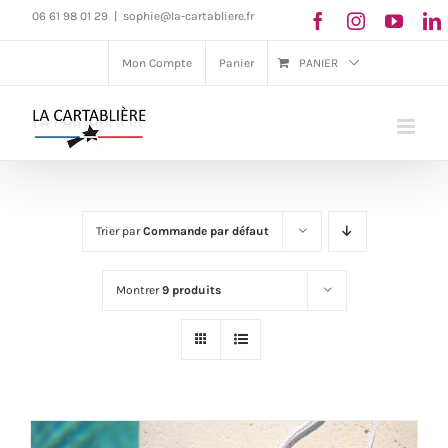
Passer
06 61 98 01 29
|
sophie@la-cartabliere.fr
au
Mon Compte
Panier
PANIER
contenu
Trier par
Commande par défaut
Montrer
9 produits