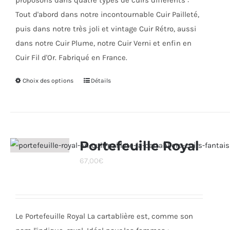
proposons dans quatre types de cuirs différents :
Tout d'abord dans notre incontournable Cuir Pailleté,
puis dans notre très joli et vintage Cuir Rétro, aussi
dans notre Cuir Plume, notre Cuir Verni et enfin en
Cuir Fil d'Or. Fabriqué en France.
Choix des options
Ce
Détails
produit
a
plusieurs
variations.
Portefeuille Royal
Les
67,00
€
options
peuvent
être
choisies
Le Portefeuille Royal La cartablière est, comme son
sur