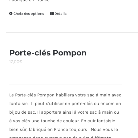
Choix des options
Ce
Détails
produit
a
plusieurs
variations.
Porte-clés Pompon
Les
17,00
€
options
peuvent
être
choisies
Le Porte-clés Pompon habillera votre sac à main avec
sur
fantaisie. Il peut s'utiliser en porte-clés ou encore en
la
bijou de sac. Il apportera ainsi à votre sac à main ou
page
à vos clés une touche de couleur. En cuir fantaisie
du
bien sûr, fabriqué en France toujours ! Nous vous le
produit