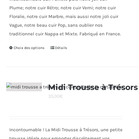
Plume; notre cuir Rétro; notre cuir Verni; notre cuir
Floralie, notre cuir Marbre, mais aussi notre joli cuir
Vague, notre beau cuir Pop, sans oublier nos
traditionnel cuir Nappa et Mixte. Fabriqué en France.
Choix des options
Ce
Détails
produit
a
plusieurs
variations.
Midi Trousse à Trésors
Les
35,00
€
options
peuvent
être
choisies
Incontournable ! La Midi Trousse à Trésors, une petite
sur
trousse idéale pour emporter discrètement vos