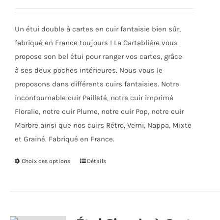
être
choisies
Un étui double à cartes en cuir fantaisie bien sûr,
sur
fabriqué en France toujours ! La Cartablière vous
la
propose son bel étui pour ranger vos cartes, grâce
page
à ses deux poches intérieures. Nous vous le
du
proposons dans différents cuirs fantaisies. Notre
produit
incontournable cuir Pailleté, notre cuir imprimé
Floralie, notre cuir Plume, notre cuir Pop, notre cuir
Marbre ainsi que nos cuirs Rétro, Verni, Nappa, Mixte
et Grainé. Fabriqué en France.
Choix des options
Ce
Détails
produit
a
plusieurs
variations.