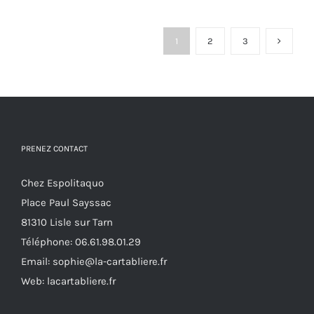
plusieurs
variations.
1
2
3
Les
options
peuvent
être
choisies
PRENEZ CONTACT
sur
la
Chez Espolitaquo
page
Place Paul Sayssac
du
81310 Lisle sur Tarn
produit
Téléphone:
06.61.98.01.29
Email:
sophie@la-cartabliere.fr
Web: lacartabliere.fr