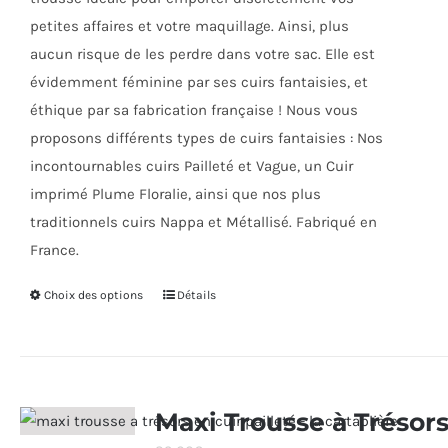
la
petites affaires et votre maquillage. Ainsi, plus
page
aucun risque de les perdre dans votre sac. Elle est
du
évidemment féminine par ses cuirs fantaisies, et
produit
éthique par sa fabrication française ! Nous vous
proposons différents types de cuirs fantaisies : Nos
incontournables cuirs Pailleté et Vague, un Cuir
imprimé Plume Floralie, ainsi que nos plus
traditionnels cuirs Nappa et Métallisé. Fabriqué en
France.
Choix des options
Ce
Détails
produit
a
plusieurs
variations.
Maxi Trousse à Trésor
Les