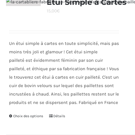
Étui Simple à Cartes
Les
15,00
€
options
peuvent
être
choisies
Un étui simple à cartes en toute simplicité, mais pas
sur
moins très joli et glamour ! Cet étui simple
la
pailleté est évidemment féminin par son cuir
page
pailleté, et éthique par sa fabrication française ! Vous
du
le trouverez cet étui à cartes en cuir pailleté. C'est un
produit
cuir de bovin velours sur lequel des paillettes sont
incrustées à chaud. Ainsi, les paillettes restent sur le
produits et ne se dispersent pas. Fabriqué en France
Choix des options
Ce
Détails
produit
a