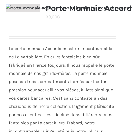
variations.
Porte Monnaie Accor
Les
39,00
€
options
peuvent
être
choisies
Le porte monnaie Accordéon est un incontournable
sur
de La cartablière. En cuirs fantaisies bien sûr,
la
fabriqué en France toujours. Il nous rappelle le porte
page
monnaie de nos grands-mères. Le porte monnaie
du
possède trois compartiments fermés par bouton
produit
pression pour accueillir vos pièces, billets ainsi que
vos cartes bancaires. C'est sans conteste un des
chouchous de notre collection, largement plébiscité
par nos clientes. Il est décliné dans différents cuirs
fantaisies par La cartablière. D’abord, notre
incontournable cuir Pailleté puis notre joli cuir