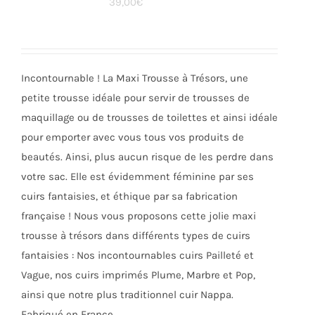
39,00
€
options
peuvent
être
choisies
Incontournable ! La Maxi Trousse à Trésors, une
sur
petite trousse idéale pour servir de trousses de
la
maquillage ou de trousses de toilettes et ainsi idéale
page
pour emporter avec vous tous vos produits de
du
beautés. Ainsi, plus aucun risque de les perdre dans
produit
votre sac. Elle est évidemment féminine par ses
cuirs fantaisies, et éthique par sa fabrication
française ! Nous vous proposons cette jolie maxi
trousse à trésors dans différents types de cuirs
fantaisies : Nos incontournables cuirs Pailleté et
Vague, nos cuirs imprimés Plume, Marbre et Pop,
ainsi que notre plus traditionnel cuir Nappa.
Fabriqué en France.