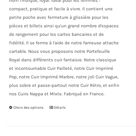
nom l'indique, royal. Idéal pour les femmes :
la
compact, pratique et facile à vivre. Il contient une
page
petite poche avec fermeture à glissière pour les
du
pièces et billets ainsi qu'un grand nombre d'espaces
produit
de rangement pour les cartes bancaires et de
fidélité. Il se ferme à l'aide de notre fameuse attache
cartable. Nous vous proposons notre Portefeuille
Royal dans différents cuir fantaisie. Notre classique
et incontournable Cuir Pailleté, notre Cuir Imprimé
Pop, notre Cuir Imprimé Marbre, notre joli Cuir Vague,
plus sobre et passe-partout notre Cuir Rétro, et enfin
nos Cuirs Nappa et Mixte. Fabriqué en France.
Choix des options
Ce
Détails
produit
a
plusieurs