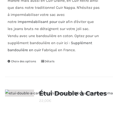
Marbre mais aussi en Cuir Grainé, en Cuir Rétro ainsi
que dans notre traditionnel Cuir Nappa. N'hésitez pas
à imperméabiliser votre sac avec
notre
Imperméabilisant pour cuir
afin d'éviter que
les jeans bruts ne déteignent sur votre joli sac.
Vendu avec une bandoulière en coton. Optez pour un
supplément bandoulière en cuir ici :
Supplément
bandoulière en cuir
Fabriqué en France.
Choix des options
Ce
Détails
produit
a
plusieurs
variations.
Étui Double à Cartes
Les
22,00
€
options
peuvent