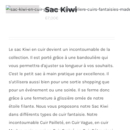
variations.
Sac Kiwi
Les
67,00
€
options
peuvent
être
choisies
Le sac Kiwi en cuir devient un incontournable de la
sur
collection. Il est porté grâce à une bandoulière qui
la
vous permettra d'ajuster sa longueur à vos souhaits.
page
C'est le petit sac à main pratique par excellence. Il
du
s'utilisera aussi bien pour une sortie shopping que
produit
pour un événement ou une soirée. Il se ferme donc
grâce à une fermeture à glissière ornée de notre
étoile filante. Nous vous proposons notre Sac Kiwi
dans différents types de cuir fantaisie. Notre
incontournable Cuir Pailleté, en Cuir Vague, en cuir