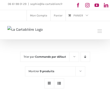
Passer
06 61 98 01 29
|
sophie@la-cartabliere.fr
au
Mon Compte
Panier
PANIER
contenu
Trier par
Commande par défaut
Montrer
9 produits