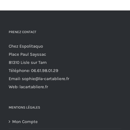
Les
produit
options
peuvent
être
PRENEZ CONTACT
choisies
sur
Chez Espolitaquo
la
Place Paul Sayssac
page
81310 Lisle sur Tarn
du
Téléphone:
06.61.98.01.29
produit
Email:
sophie@la-cartabliere.fr
Web: lacartabliere.fr
MENTIONS LÉGALES
Mon Compte