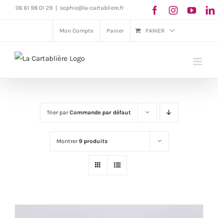
Passer
06 61 98 01 29
|
sophie@la-cartabliere.fr
au
Mon Compte
Panier
PANIER
contenu
Trier par
Commande par défaut
Montrer
9 produits