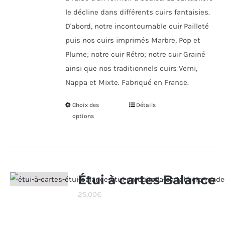
le décline dans différents cuirs fantaisies.
D'abord, notre incontournable cuir Pailleté
puis nos cuirs imprimés Marbre, Pop et
Plume; notre cuir Rétro; notre cuir Grainé
ainsi que nos traditionnels cuirs Verni,
Nappa et Mixte. Fabriqué en France.
Choix des
Ce
Détails
options
produit
a
plusieurs
variations.
Les
Étui à cartes Balance
options
25,00
€
peuvent
être