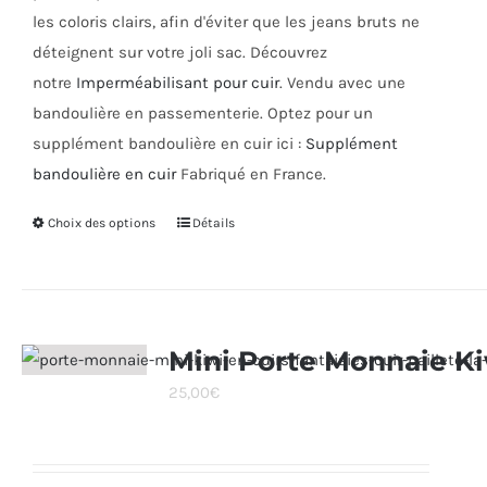
les coloris clairs, afin d'éviter que les jeans bruts ne
déteignent sur votre joli sac. Découvrez
notre
Imperméabilisant pour cuir
. Vendu avec une
bandoulière en passementerie. Optez pour un
supplément bandoulière en cuir ici :
Supplément
bandoulière en cuir
Fabriqué en France.
Choix des options
Ce
Détails
produit
a
plusieurs
variations.
Mini Porte Monnaie K
Les
25,00
€
options
peuvent
être