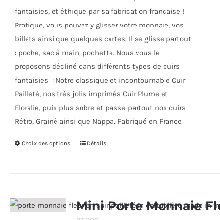
produit
fantaisies, et éthique par sa fabrication française !
Pratique, vous pouvez y glisser votre monnaie, vos
billets ainsi que quelques cartes. Il se glisse partout
: poche, sac à main, pochette. Nous vous le
proposons décliné dans différents types de cuirs
fantaisies : Notre classique et incontournable Cuir
Pailleté, nos très jolis imprimés Cuir Plume et
Floralie, puis plus sobre et passe-partout nos cuirs
Rétro, Grainé ainsi que Nappa. Fabriqué en France
Choix des options
Ce
Détails
produit
a
plusieurs
variations.
Mini Porte Monnaie Fl
Les