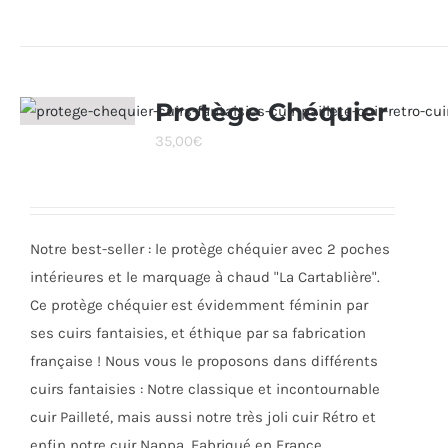
produit
a
plusieurs
variations.
Protège Chéquier
Les
35,00
€
options
peuvent
être
choisies
Notre best-seller : le protège chéquier avec 2 poches
sur
intérieures et le marquage à chaud "La Cartablière".
la
Ce protège chéquier est évidemment féminin par
page
ses cuirs fantaisies, et éthique par sa fabrication
du
française ! Nous vous le proposons dans différents
produit
cuirs fantaisies : Notre classique et incontournable
cuir Pailleté, mais aussi notre très joli cuir Rétro et
enfin notre cuir Nappa. Fabriqué en France.