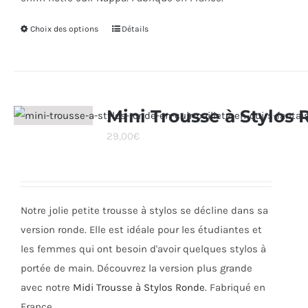
Choix des options
Ce
Détails
produit
a
plusieurs
variations.
Mini Trousse à Stylos
Les
29,00
€
options
peuvent
être
choisies
Notre jolie petite trousse à stylos se décline dans sa
sur
version ronde. Elle est idéale pour les étudiantes et
la
les femmes qui ont besoin d'avoir quelques stylos à
page
portée de main. Découvrez la version plus grande
du
avec notre
Midi Trousse à Stylos Ronde
. Fabriqué en
produit
France.