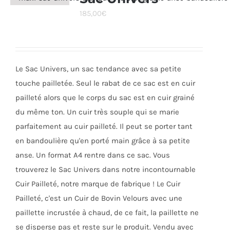
Les
185,00
€
options
peuvent
être
choisies
Le Sac Univers, un sac tendance avec sa petite
sur
touche pailletée. Seul le rabat de ce sac est en cuir
la
pailleté alors que le corps du sac est en cuir grainé
page
du même ton. Un cuir très souple qui se marie
du
parfaitement au cuir pailleté. Il peut se porter tant
produit
en bandoulière qu'en porté main grâce à sa petite
anse. Un format A4 rentre dans ce sac. Vous
trouverez le Sac Univers dans notre incontournable
Cuir Pailleté, notre marque de fabrique ! Le Cuir
Pailleté, c'est un Cuir de Bovin Velours avec une
paillette incrustée à chaud, de ce fait, la paillette ne
se disperse pas et reste sur le produit. Vendu avec