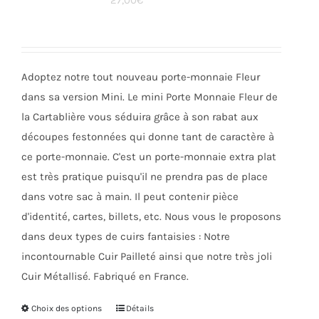
27,00
€
options
peuvent
être
choisies
Adoptez notre tout nouveau porte-monnaie Fleur
sur
dans sa version Mini. Le mini Porte Monnaie Fleur de
la
la Cartablière vous séduira grâce à son rabat aux
page
découpes festonnées qui donne tant de caractère à
du
ce porte-monnaie. C'est un porte-monnaie extra plat
produit
est très pratique puisqu'il ne prendra pas de place
dans votre sac à main. Il peut contenir pièce
d'identité, cartes, billets, etc. Nous vous le proposons
dans deux types de cuirs fantaisies : Notre
incontournable Cuir Pailleté ainsi que notre très joli
Cuir Métallisé. Fabriqué en France.
Choix des options
Ce
Détails