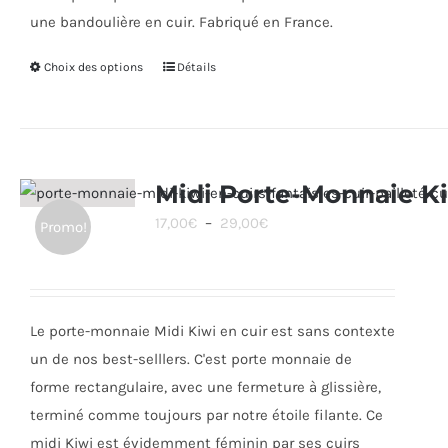
une bandoulière en cuir. Fabriqué en France.
Choix des options
Ce
Détails
produit
a
plusieurs
variations.
Midi Porte-Monnaie K
Les
Plage
17,00
€
–
29,00
€
Promo!
options
de
peuvent
prix :
être
17,00€
choisies
Le porte-monnaie Midi Kiwi en cuir est sans contexte
à
sur
un de nos best-selllers. C'est porte monnaie de
29,00€
la
forme rectangulaire, avec une fermeture à glissière,
page
terminé comme toujours par notre étoile filante. Ce
du
midi Kiwi est évidemment féminin par ses cuirs