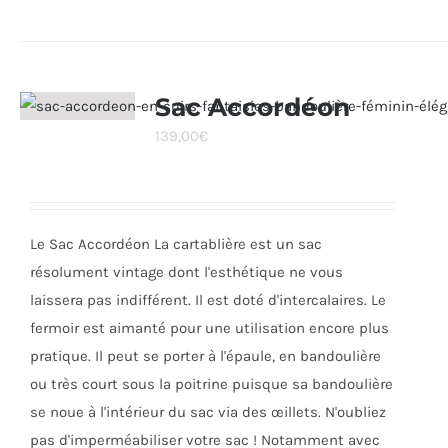
produit
a
plusieurs
variations.
Sac Accordéon
Les
139,00
€
options
peuvent
être
choisies
Le Sac Accordéon La cartablière est un sac
sur
résolument vintage dont l'esthétique ne vous
la
laissera pas indifférent. Il est doté d'intercalaires. Le
page
fermoir est aimanté pour une utilisation encore plus
du
pratique. Il peut se porter à l'épaule, en bandoulière
produit
ou très court sous la poitrine puisque sa bandoulière
se noue à l'intérieur du sac via des œillets. N'oubliez
pas d'imperméabiliser votre sac ! Notamment avec