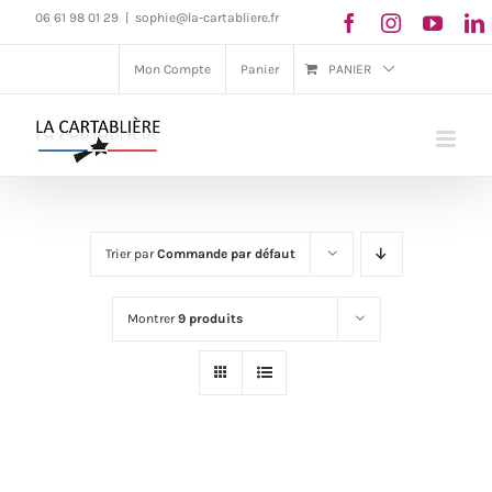
Passer
06 61 98 01 29
|
sophie@la-cartabliere.fr
au
Mon Compte
Panier
PANIER
contenu
Trier par
Commande par défaut
Montrer
9 produits