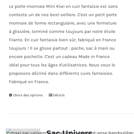
choisies
Le porte-monnaie Mini Kiwi en cuir fantaisie est sans
sur
conteste un de nos best-selllers. C'est un petit porte
la
monnaie de forme rectangulaire, avec une fermeture
page
à glissière, terminé comme toujours par notre étoile
du
filante. En cuir fantaisie bien sûr, fabriqué en France
produit
toujours ! Il se glisse partout : poche, sac à main ou
encore pochette. C'est un cadeau Made in France
idéal pour tous les âges d'utilisatrices. Nous vous le
proposons décliné dans différents cuirs fantaisies.
Fabriqué en France.
Choix des options
Ce
Détails
produit
a
plusieurs
variations.
Sac Univers