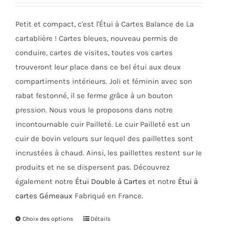
choisies
sur
Petit et compact, c'est l'Étui à Cartes Balance de La
la
cartablière ! Cartes bleues, nouveau permis de
page
conduire, cartes de visites, toutes vos cartes
du
trouveront leur place dans ce bel étui aux deux
produit
compartiments intérieurs. Joli et féminin avec son
rabat festonné, il se ferme grâce à un bouton
pression. Nous vous le proposons dans notre
incontournable cuir Pailleté. Le cuir Pailleté est un
cuir de bovin velours sur lequel des paillettes sont
incrustées à chaud. Ainsi, les paillettes restent sur le
produits et ne se dispersent pas. Découvrez
également notre
Étui Double à Cartes
et notre
Étui à
cartes Gémeaux
Fabriqué en France.
Choix des options
Ce
Détails