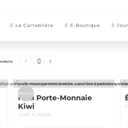
La Cartablière
E-Boutique
Jou
produits
Promo!
Midi Porte-Monnaie
Kiwi
2
Plage
17,00
€
–
29,00
€
de