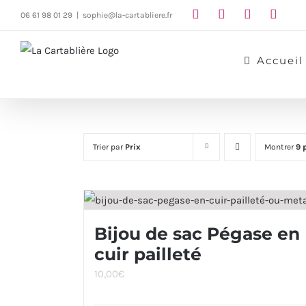
Passer
06 61 98 01 29
|
sophie@la-cartabliere.fr
au
contenu
Accueil
Trier par
Prix
Montrer
9 
Bijou de sac Pégase en
cuir pailleté
10,00
€