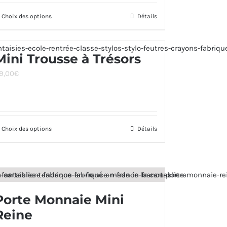
Choix des options
Ce
Détails
produit
a
Mini Trousse à Trésors
plusieurs
9,00
€
variations.
Les
options
peuvent
Choix des options
Ce
Détails
être
produit
choisies
a
sur
plusieurs
la
variations.
page
Porte Monnaie Mini
Les
du
Reine
options
produit