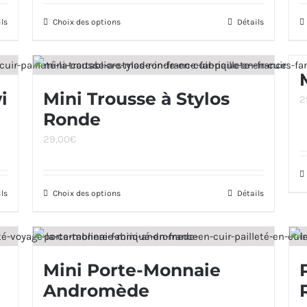
prix :
ils
Choix des options
Ce
Détails
17,00€
produit
à
a
29,00€
plusieurs
i
Mini Trousse à Stylos
2
variations.
Ronde
Les
options
29,00
€
peuvent
être
ils
Choix des options
Ce
Détails
choisies
produit
sur
a
la
plusieurs
page
Mini Porte-Monnaie
variations.
du
Andromède
Les
produit