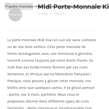
Midi Porte-Monnaie K
Plage
17,00
€
–
29,00
€
Promo!
de
prix :
17,00€
Le porte-monnaie Midi Kiwi en cuir est sans contexte
à
un de nos best-selllers. C'est porte monnaie de
29,00€
forme rectangulaire, avec une fermeture à glissière,
terminé comme toujours par notre étoile filante. Ce
midi Kiwi est évidemment féminin par ses cuirs
fantaisies, et éthique par sa fabrication française !
Pratique, vous pouvez y glisser votre monnaie, vos
billets ainsi que quelques cartes. Il se glisse partout
: poche, sac à main, pochette. Nous vous le
proposons décliné dans différents types de cuirs
fantaisies : Notre classique et incontournable Cuir