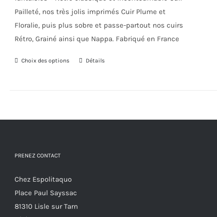
Pailleté, nos très jolis imprimés Cuir Plume et
Floralie, puis plus sobre et passe-partout nos cuirs
Rétro, Grainé ainsi que Nappa. Fabriqué en France
Choix des options
Ce
Détails
produit
a
plusieurs
variations.
Les
options
PRENEZ CONTACT
peuvent
être
Chez Espolitaquo
choisies
Place Paul Sayssac
sur
81310 Lisle sur Tarn
la