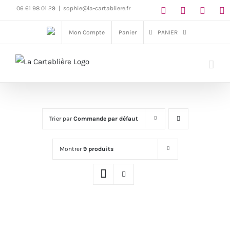
Passer
06 61 98 01 29
|
sophie@la-cartabliere.fr
au
Mon Compte
Panier
PANIER
contenu
Trier par
Commande par défaut
Montrer
9 produits