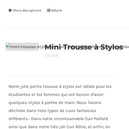
Choix des options
Ce
Détails
produit
a
plusieurs
variations.
Mini Trousse à Stylos
Les
29,00
€
options
peuvent
être
choisies
Notre jolie petite trousse à stylos est idéale pour les
sur
étudiantes et les femmes qui ont besoin d'avoir
la
quelques stylos à portée de main. Nous l'avons
page
déclinée dans trois types de cuirs fantaisies
du
différents : Dans notre incontournable Cuir Pailleté
produit
ainsi que dans notre très joli Cuir Rétro, et enfin, en