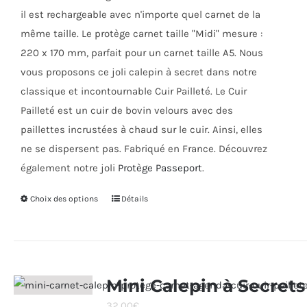
du
il est rechargeable avec n'importe quel carnet de la
produit
même taille. Le protège carnet taille "Midi" mesure :
220 x 170 mm, parfait pour un carnet taille A5. Nous
vous proposons ce joli calepin à secret dans notre
classique et incontournable Cuir Pailleté. Le Cuir
Pailleté est un cuir de bovin velours avec des
paillettes incrustées à chaud sur le cuir. Ainsi, elles
ne se dispersent pas. Fabriqué en France. Découvrez
également notre joli
Protège Passeport
.
Choix des options
Ce
Détails
produit
a
plusieurs
variations.
Mini Calepin à Secrets
Les
32,00
€