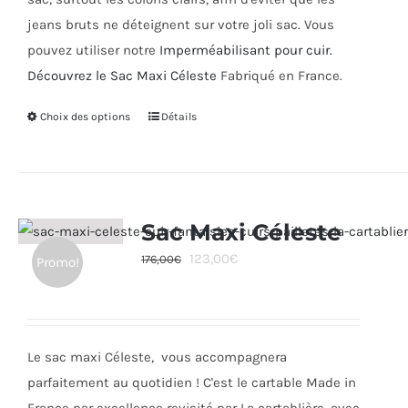
jeans bruts ne déteignent sur votre joli sac. Vous
pouvez utiliser notre
Imperméabilisant pour cuir.
Découvrez le Sac Maxi Céleste
Fabriqué en France.
Choix des options
Ce
Détails
produit
a
plusieurs
variations.
Sac Maxi Céleste
Les
Le
Le
123,00
€
176,00
€
Promo!
options
prix
prix
peuvent
initial
actuel
être
était :
est :
choisies
Le sac maxi Céleste, vous accompagnera
176,00€.
123,00€.
sur
parfaitement au quotidien ! C'est le cartable Made in
la