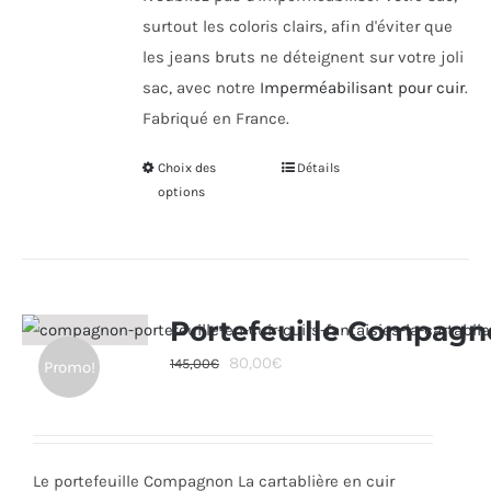
surtout les coloris clairs, afin d'éviter que
les jeans bruts ne déteignent sur votre joli
sac, avec notre
Imperméabilisant pour cuir
.
Fabriqué en France.
Choix des
Ce
Détails
options
produit
a
plusieurs
variations.
Les
Portefeuille Compagn
options
Le
Le
80,00
€
145,00
€
Promo!
peuvent
prix
prix
être
initial
actuel
choisies
était :
est :
sur
Le portefeuille Compagnon La cartablière en cuir
145,00€.
80,00€.