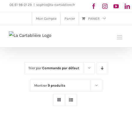
Passer
06 61 98 01 29
|
sophie@la-cartabliere.fr
au
Mon Compte
Panier
PANIER
contenu
Trier par
Commande par défaut
Montrer
9 produits