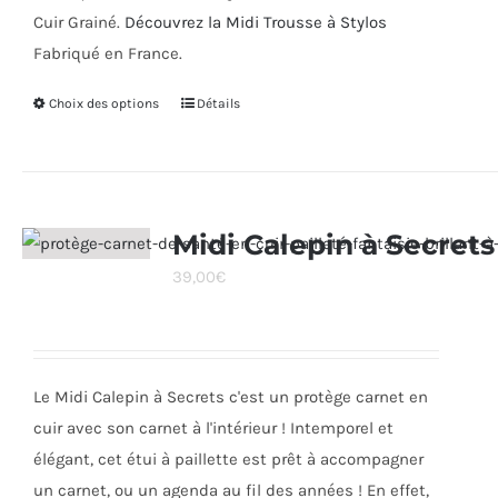
Cuir Grainé.
Découvrez la Midi Trousse à Stylos
Fabriqué en France.
Choix des options
Ce
Détails
produit
a
plusieurs
variations.
Midi Calepin à Secrets
Les
39,00
€
options
peuvent
être
choisies
Le Midi Calepin à Secrets c'est un protège carnet en
sur
cuir avec son carnet à l'intérieur ! Intemporel et
la
élégant, cet étui à paillette est prêt à accompagner
page
un carnet, ou un agenda au fil des années ! En effet,