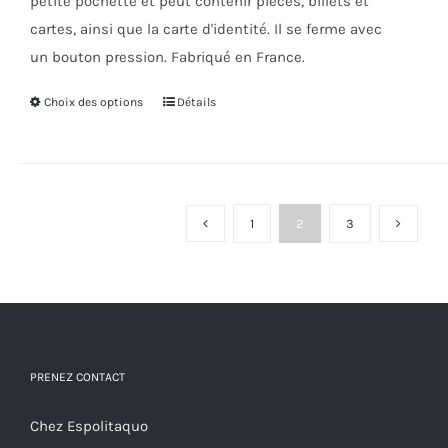
petite pochette et peut contenir pièces, billets et
du
cartes, ainsi que la carte d'identité. Il se ferme avec
produit
un bouton pression. Fabriqué en France.
Choix des options
Ce
Détails
produit
a
plusieurs
variations.
1
2
3
Les
options
peuvent
être
choisies
PRENEZ CONTACT
sur
la
Chez Espolitaquo
page