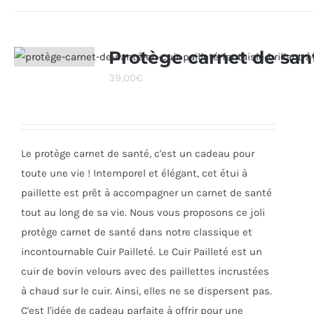
a
plusieurs
variations.
Protège carnet de san
Les
39,00
€
options
peuvent
être
choisies
Le protège carnet de santé, c'est un cadeau pour
sur
toute une vie ! Intemporel et élégant, cet étui à
la
paillette est prêt à accompagner un carnet de santé
page
tout au long de sa vie. Nous vous proposons ce joli
du
protège carnet de santé dans notre classique et
produit
incontournable Cuir Pailleté. Le Cuir Pailleté est un
cuir de bovin velours avec des paillettes incrustées
à chaud sur le cuir. Ainsi, elles ne se dispersent pas.
C'est l'idée de cadeau parfaite à offrir pour une