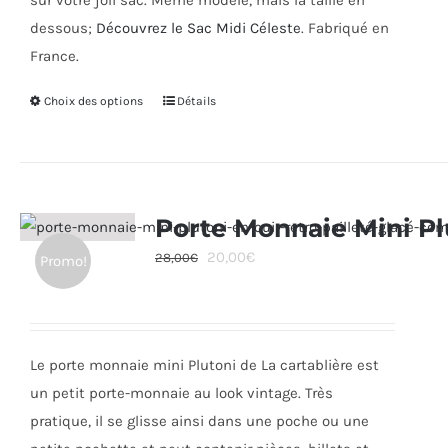
sur votre joli sac. Même modèle, mais la taille en
dessous;
Découvrez le Sac Midi Céleste
. Fabriqué en
France.
Choix des options
Ce
Détails
produit
a
plusieurs
variations.
Porte Monnaie Mini Pl
Les
Le
Le
20,00
€
28,00
€
Promo!
options
prix
prix
peuvent
initial
actuel
être
était :
est :
choisies
Le porte monnaie mini Plutoni de La cartablière est
28,00€.
20,00€.
sur
un petit porte-monnaie au look vintage. Très
la
pratique, il se glisse ainsi dans une poche ou une
page