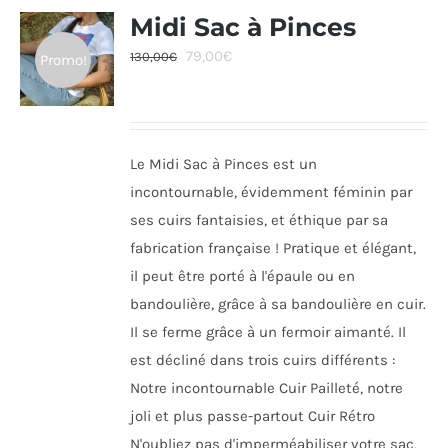
Midi Sac à Pinces
Le
Le
79,00
€
130,00
€
Promo!
prix
prix
initial
actuel
était :
est :
Le Midi Sac à Pinces est un
130,00€.
79,00€.
incontournable, évidemment féminin par
ses cuirs fantaisies, et éthique par sa
fabrication française ! Pratique et élégant,
il peut être porté à l'épaule ou en
bandoulière, grâce à sa bandoulière en cuir.
Il se ferme grâce à un fermoir aimanté. Il
est décliné dans trois cuirs différents :
Notre incontournable Cuir Pailleté, notre
joli et plus passe-partout Cuir Rétro
N'oubliez pas d'imperméabiliser votre sac,