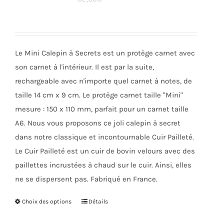
options
peuvent
être
choisies
Le Mini Calepin à Secrets est un protège carnet avec
sur
son carnet à l'intérieur. Il est par la suite,
la
rechargeable avec n'importe quel carnet à notes, de
page
taille 14 cm x 9 cm. Le protège carnet taille "Mini"
du
mesure : 150 x 110 mm, parfait pour un carnet taille
produit
A6. Nous vous proposons ce joli calepin à secret
dans notre classique et incontournable Cuir Pailleté.
Le Cuir Pailleté est un cuir de bovin velours avec des
paillettes incrustées à chaud sur le cuir. Ainsi, elles
ne se dispersent pas. Fabriqué en France.
Choix des options
Ce
Détails
produit