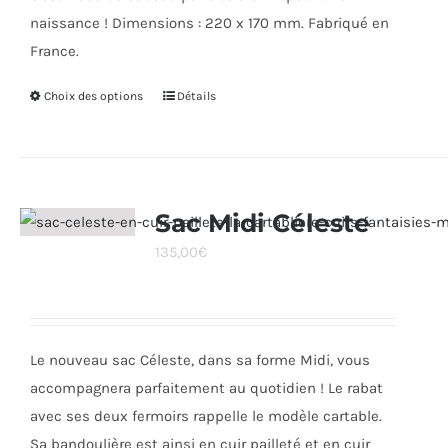
naissance ! Dimensions : 220 x 170 mm. Fabriqué en
France.
Choix des options
Ce
Détails
produit
a
plusieurs
variations.
Sac Midi Céleste
Les
135,00
€
options
peuvent
être
choisies
Le nouveau sac Céleste, dans sa forme Midi, vous
sur
accompagnera parfaitement au quotidien ! Le rabat
la
avec ses deux fermoirs rappelle le modèle cartable.
page
Sa bandoulière est ainsi en cuir pailleté et en cuir