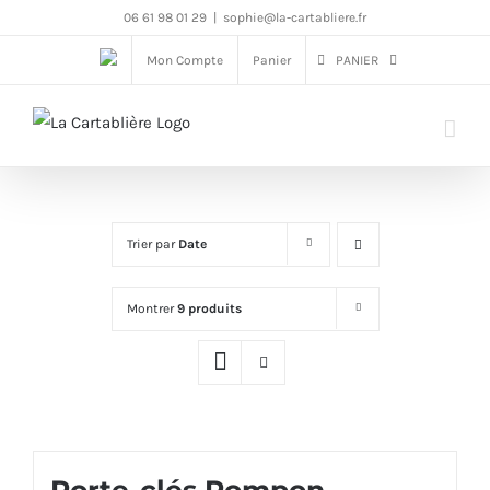
Passer
06 61 98 01 29
|
sophie@la-cartabliere.fr
au
Mon Compte
Panier
PANIER
contenu
Trier par
Date
Montrer
9 produits