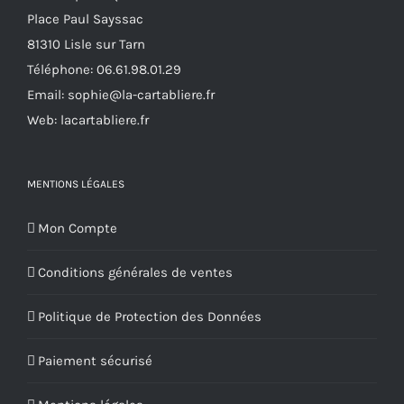
la
Place Paul Sayssac
page
81310 Lisle sur Tarn
du
Téléphone:
06.61.98.01.29
produit
Email:
sophie@la-cartabliere.fr
Web: lacartabliere.fr
MENTIONS LÉGALES
Mon Compte
Conditions générales de ventes
Politique de Protection des Données
Paiement sécurisé