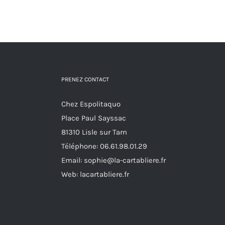
variations.
Les
options
peuvent
être
PRENEZ CONTACT
choisies
sur
Chez Espolitaquo
la
Place Paul Sayssac
page
81310 Lisle sur Tarn
du
Téléphone:
06.61.98.01.29
produit
Email:
sophie@la-cartabliere.fr
Web: lacartabliere.fr