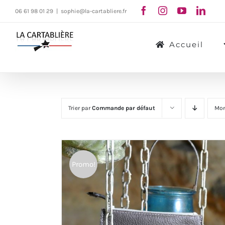
Passer
06 61 98 01 29
|
sophie@la-cartabliere.fr
au
contenu
Accueil
Trier par
Commande par défaut
Mon
Promo!